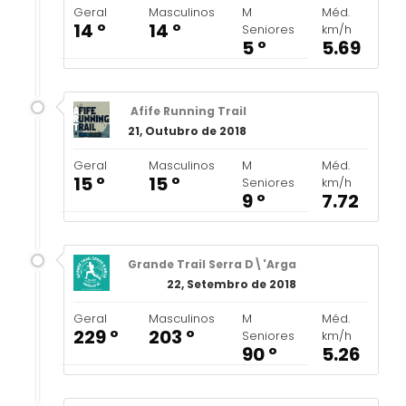
Geral
Masculinos
M
Méd.
14 º
14 º
Seniores
km/h
5 º
5.69
Afife Running Trail
21, Outubro de 2018
Geral
Masculinos
M
Méd.
15 º
15 º
Seniores
km/h
9 º
7.72
Grande Trail Serra D\'Arga
22, Setembro de 2018
Geral
Masculinos
M
Méd.
229 º
203 º
Seniores
km/h
90 º
5.26