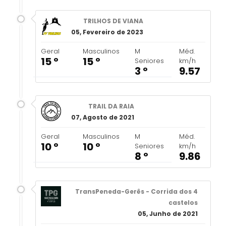
TRILHOS DE VIANA
05, Fevereiro de 2023
Geral
Masculinos
M
Méd.
15 º
15 º
Seniores
km/h
3 º
9.57
TRAIL DA RAIA
07, Agosto de 2021
Geral
Masculinos
M
Méd.
10 º
10 º
Seniores
km/h
8 º
9.86
TransPeneda-Gerês - Corrida dos 4
castelos
05, Junho de 2021