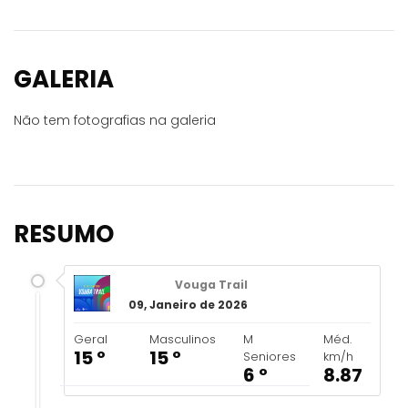
GALERIA
Não tem fotografias na galeria
RESUMO
Vouga Trail
09, Janeiro de 2026
Geral
Masculinos
M
Méd.
15 º
15 º
Seniores
km/h
6 º
8.87