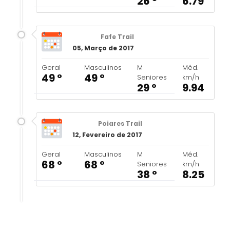
26 º
6.79
Fafe Trail
05, Março de 2017
Geral
Masculinos
M
Méd.
49 º
49 º
Seniores
km/h
29 º
9.94
Poiares Trail
12, Fevereiro de 2017
Geral
Masculinos
M
Méd.
68 º
68 º
Seniores
km/h
38 º
8.25