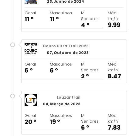
23, Junho de 2024
Geral
Masculinos
M
Méd.
11 º
11 º
Seniores
km/h
4 º
9.99
Douro Ultra Trail 2023
07, Outubro de 2023
Geral
Masculinos
M
Méd.
6 º
6 º
Seniores
km/h
2 º
8.47
Louzantrail
04, Março de 2023
Geral
Masculinos
M
Méd.
20 º
19 º
Seniores
km/h
6 º
7.83