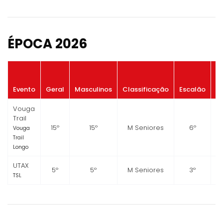
ÉPOCA 2026
P
Evento
Geral
Masculinos
Classificação
Escalão
G
Vouga
Trail
15º
15º
M Seniores
6º
Vouga
Trail
Longo
UTAX
5º
5º
M Seniores
3º
TSL