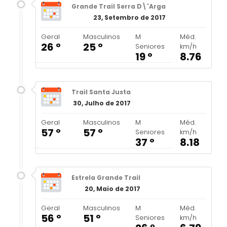
Grande Trail Serra D\'Arga
23, Setembro de 2017
Geral
Masculinos
M
Méd.
26 º
25 º
Seniores
km/h
19 º
8.76
Trail Santa Justa
30, Julho de 2017
Geral
Masculinos
M
Méd.
57 º
57 º
Seniores
km/h
37 º
8.18
Estrela Grande Trail
20, Maio de 2017
Geral
Masculinos
M
Méd.
56 º
51 º
Seniores
km/h