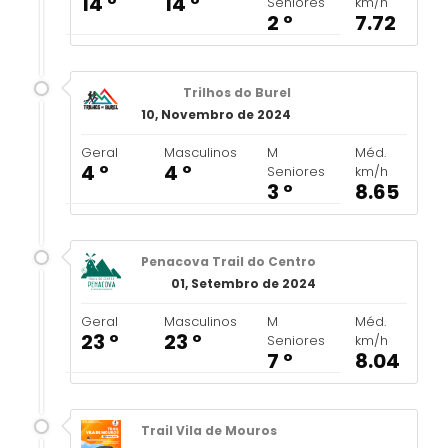
14 º
14 º
Seniores
km/h
2 º
7.72
Trilhos do Burel
10, Novembro de 2024
Geral
Masculinos
M
Méd.
4 º
4 º
Seniores
km/h
3 º
8.65
Penacova Trail do Centro
01, Setembro de 2024
Geral
Masculinos
M
Méd.
23 º
23 º
Seniores
km/h
7 º
8.04
Trail Vila de Mouros