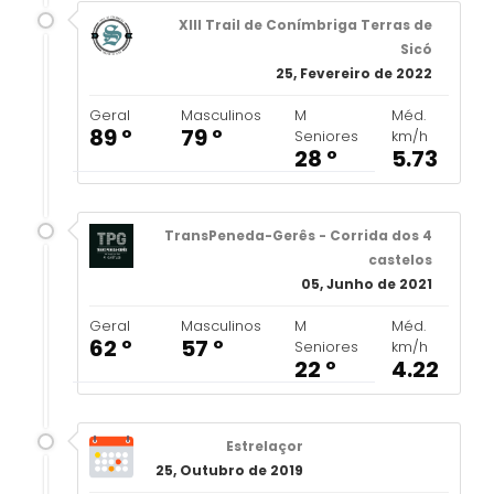
XIII Trail de Conímbriga Terras de
Sicó
25, Fevereiro de 2022
Geral
Masculinos
M
Méd.
89 º
79 º
Seniores
km/h
28 º
5.73
TransPeneda-Gerês - Corrida dos 4
castelos
05, Junho de 2021
Geral
Masculinos
M
Méd.
62 º
57 º
Seniores
km/h
22 º
4.22
Estrelaçor
25, Outubro de 2019