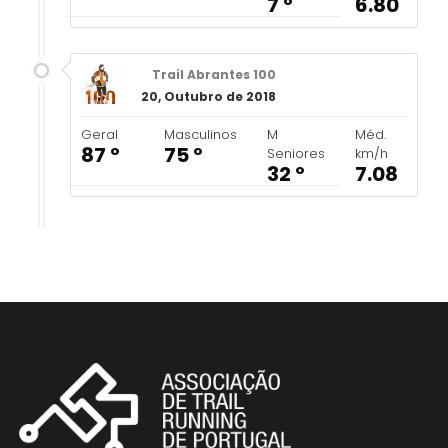
7 º
6.80
Trail Abrantes 100
20, Outubro de 2018
Geral
Masculinos
M
Méd.
87 º
75 º
Seniores
km/h
32 º
7.08