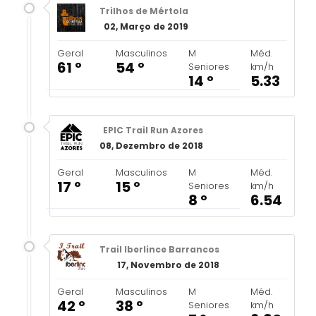
Trilhos de Mértola
02, Março de 2019
Geral
Masculinos
M
Méd.
61 º
54 º
Seniores
km/h
14 º
5.33
EPIC Trail Run Azores
08, Dezembro de 2018
Geral
Masculinos
M
Méd.
17 º
15 º
Seniores
km/h
8 º
6.54
Trail Iberlince Barrancos
17, Novembro de 2018
Geral
Masculinos
M
Méd.
42 º
38 º
Seniores
km/h