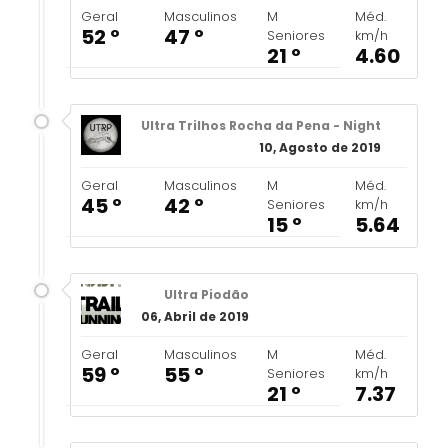
Geral
Masculinos
M
Méd.
52 º
47 º
Seniores
km/h
21 º
4.60
Ultra Trilhos Rocha da Pena - Night
10, Agosto de 2019
Geral
Masculinos
M
Méd.
45 º
42 º
Seniores
km/h
15 º
5.64
Ultra Piodão
06, Abril de 2019
Geral
Masculinos
M
Méd.
59 º
55 º
Seniores
km/h
21 º
7.37