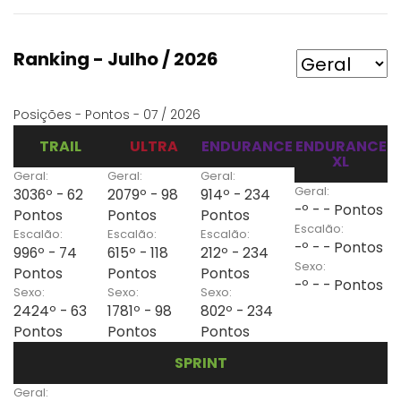
Ranking - Julho / 2026
Posições - Pontos - 07 / 2026
TRAIL
ULTRA
ENDURANCE
ENDURANCE
XL
Geral:
Geral:
Geral:
Geral:
3036º - 62
2079º - 98
914º - 234
-º - - Pontos
Pontos
Pontos
Pontos
Escalão:
Escalão:
Escalão:
Escalão:
-º - - Pontos
996º - 74
615º - 118
212º - 234
Sexo:
Pontos
Pontos
Pontos
-º - - Pontos
Sexo:
Sexo:
Sexo:
2424º - 63
1781º - 98
802º - 234
Pontos
Pontos
Pontos
SPRINT
Geral: