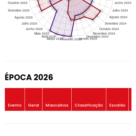
ÉPOCA 2026
P
Evento
Geral
Masculinos
Classificação
Escalão
G