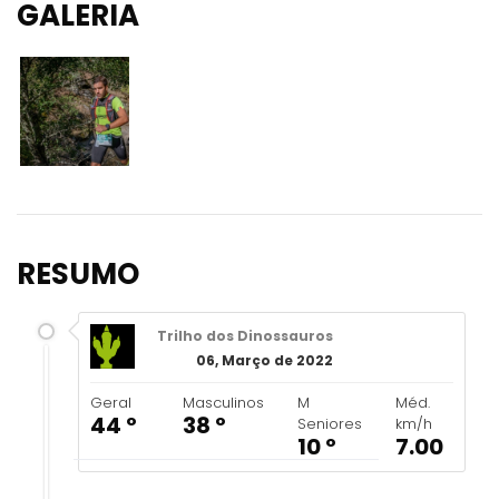
GALERIA
RESUMO
Trilho dos Dinossauros
06, Março de 2022
Geral
Masculinos
M
Méd.
44 º
38 º
Seniores
km/h
10 º
7.00