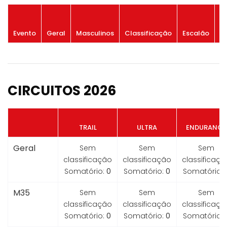
P
Evento
Geral
Masculinos
Classificação
Escalão
G
CIRCUITOS 2026
TRAIL
ULTRA
ENDURANCE
Geral
Sem
Sem
Sem
classificação
classificação
classificaçã
Somatório:
0
Somatório:
0
Somatório:
M35
Sem
Sem
Sem
classificação
classificação
classificaçã
Somatório:
0
Somatório:
0
Somatório: