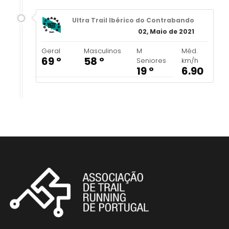
Ultra Trail Ibérico do Contrabando
02, Maio de 2021
Geral
Masculinos
M
Méd.
69 º
58 º
Seniores
km/h
19 º
6.90