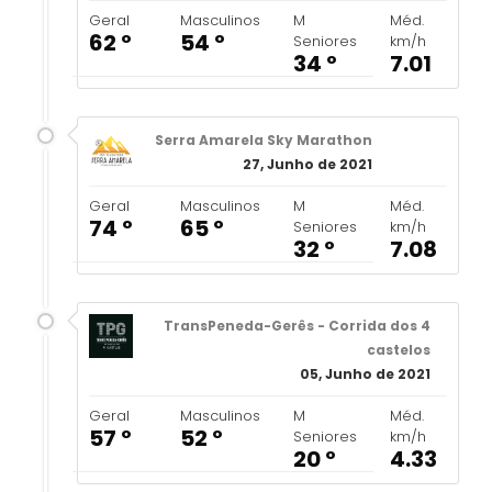
Geral
Masculinos
M
Méd.
62 º
54 º
Seniores
km/h
34 º
7.01
Serra Amarela Sky Marathon
27, Junho de 2021
Geral
Masculinos
M
Méd.
74 º
65 º
Seniores
km/h
32 º
7.08
TransPeneda-Gerês - Corrida dos 4
castelos
05, Junho de 2021
Geral
Masculinos
M
Méd.
57 º
52 º
Seniores
km/h
20 º
4.33