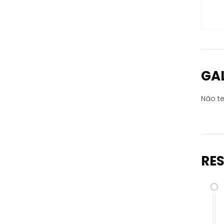
GA
Não te
RE