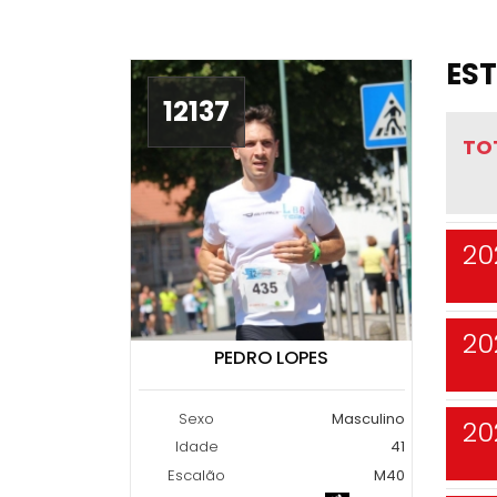
EST
12137
TO
20
20
PEDRO LOPES
Sexo
Masculino
20
Idade
41
Escalão
M40