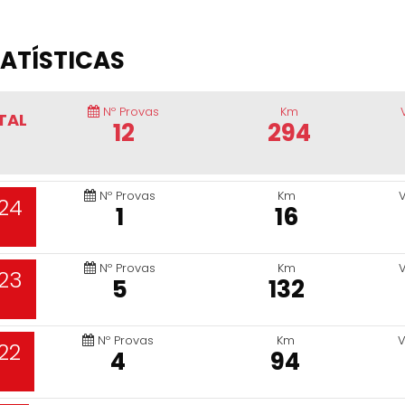
ATÍSTICAS
Nº Provas
Km
TAL
12
294
Nº Provas
Km
24
1
16
Nº Provas
Km
23
5
132
Nº Provas
Km
V
22
4
94