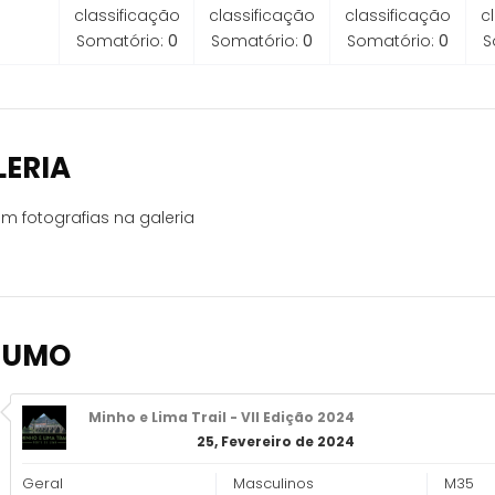
classificação
classificação
classificação
c
Somatório:
0
Somatório:
0
Somatório:
0
S
LERIA
m fotografias na galeria
SUMO
Minho e Lima Trail - VII Edição 2024
25, Fevereiro de 2024
Geral
Masculinos
M35