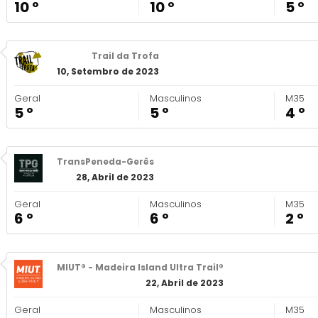
10 º
10 º
5 º
Trail da Trofa
10, Setembro de 2023
Geral
Masculinos
M35
5 º
5 º
4 º
TransPeneda-Gerês
28, Abril de 2023
Geral
Masculinos
M35
6 º
6 º
2 º
MIUT® - Madeira Island Ultra Trail®
22, Abril de 2023
Geral
Masculinos
M35