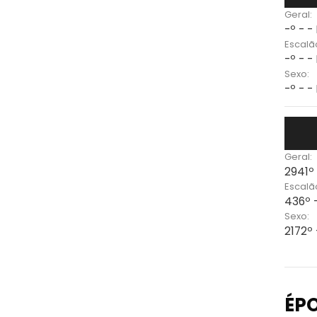
Geral:
-º - -
Escalã
-º - -
Sexo:
-º - -
Geral:
2941º
Escalã
436º 
Sexo:
2172º
ÉP