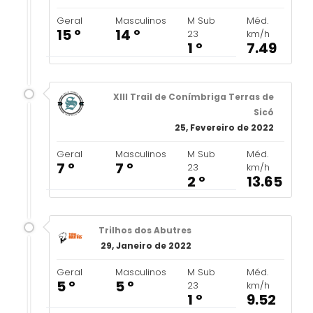
Geral
Masculinos
M Sub
Méd.
15 º
14 º
23
km/h
1 º
7.49
XIII Trail de Conímbriga Terras de
Sicó
25, Fevereiro de 2022
Geral
Masculinos
M Sub
Méd.
7 º
7 º
23
km/h
2 º
13.65
Trilhos dos Abutres
29, Janeiro de 2022
Geral
Masculinos
M Sub
Méd.
5 º
5 º
23
km/h
1 º
9.52