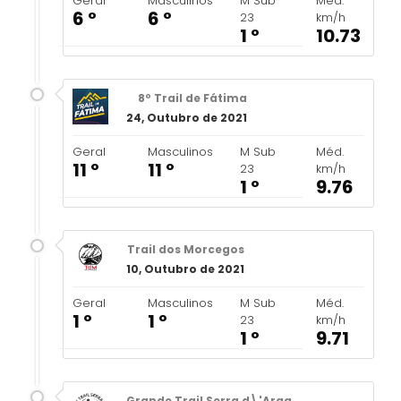
Geral
Masculinos
M Sub
Méd.
6 º
6 º
23
km/h
1 º
10.73
8º Trail de Fátima
24, Outubro de 2021
Geral
Masculinos
M Sub
Méd.
11 º
11 º
23
km/h
1 º
9.76
Trail dos Morcegos
10, Outubro de 2021
Geral
Masculinos
M Sub
Méd.
1 º
1 º
23
km/h
1 º
9.71
Grande Trail Serra d\'Arga