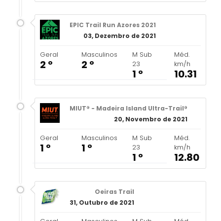
EPIC Trail Run Azores 2021
03, Dezembro de 2021
Geral
Masculinos
M Sub
Méd.
2 º
2 º
23
km/h
1 º
10.31
MIUT® - Madeira Island Ultra-Trail®
20, Novembro de 2021
Geral
Masculinos
M Sub
Méd.
1 º
1 º
23
km/h
1 º
12.80
Oeiras Trail
31, Outubro de 2021