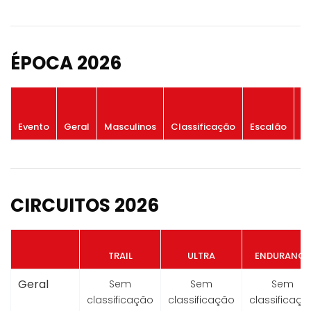
ÉPOCA 2026
P
Evento
Geral
Masculinos
Classificação
Escalão
G
CIRCUITOS 2026
TRAIL
ULTRA
ENDURANCE
Geral
Sem
Sem
Sem
classificação
classificação
classificaçã