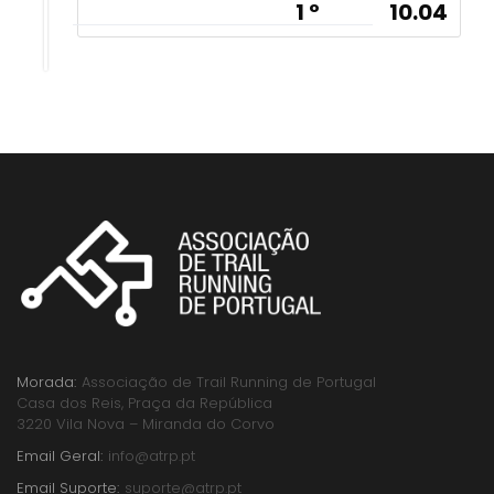
1 º
10.04
Morada:
Associação de Trail Running de Portugal
Casa dos Reis, Praça da República
3220 Vila Nova – Miranda do Corvo
Email Geral:
info@atrp.pt
Email Suporte:
suporte@atrp.pt