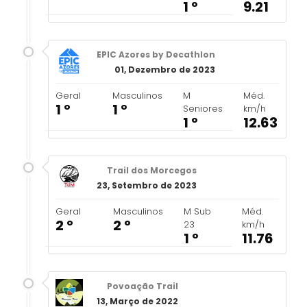
1 º
9.21
EPIC Azores by Decathlon
01, Dezembro de 2023
Geral
Masculinos
M
Méd.
1 º
1 º
Seniores
km/h
1 º
12.63
Trail dos Morcegos
23, Setembro de 2023
Geral
Masculinos
M Sub
Méd.
2 º
2 º
23
km/h
1 º
11.76
Povoação Trail
13, Março de 2022