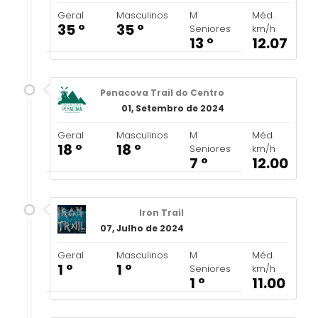
Geral
Masculinos
M
Méd.
35 º
35 º
Seniores
km/h
13 º
12.07
Penacova Trail do Centro
01, Setembro de 2024
Geral
Masculinos
M
Méd.
18 º
18 º
Seniores
km/h
7 º
12.00
Iron Trail
07, Julho de 2024
Geral
Masculinos
M
Méd.
1 º
1 º
Seniores
km/h
1 º
11.00