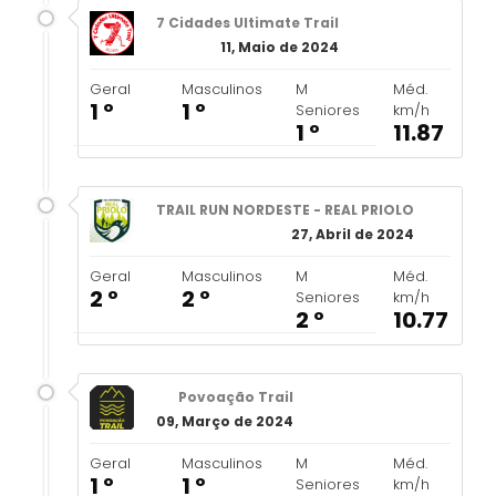
7 Cidades Ultimate Trail
11, Maio de 2024
Geral
Masculinos
M
Méd.
1 º
1 º
Seniores
km/h
1 º
11.87
TRAIL RUN NORDESTE - REAL PRIOLO
27, Abril de 2024
Geral
Masculinos
M
Méd.
2 º
2 º
Seniores
km/h
2 º
10.77
Povoação Trail
09, Março de 2024
Geral
Masculinos
M
Méd.
1 º
1 º
Seniores
km/h