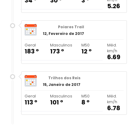
34 º
30 º
3 º
5.26
Poiares Trail
12, Fevereiro de 2017
Geral
Masculinos
M50
Méd.
183 º
173 º
12 º
km/h
6.69
Trilhos dos Reis
15, Janeiro de 2017
Geral
Masculinos
M50
Méd.
113 º
101 º
8 º
km/h
6.78