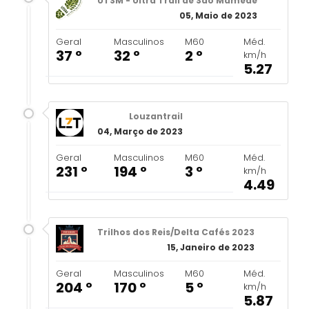
UTSM - Ultra Trail de São Mamede
05, Maio de 2023
Geral
Masculinos
M60
Méd.
37 º
32 º
2 º
km/h
5.27
Louzantrail
04, Março de 2023
Geral
Masculinos
M60
Méd.
231 º
194 º
3 º
km/h
4.49
Trilhos dos Reis/Delta Cafés 2023
15, Janeiro de 2023
Geral
Masculinos
M60
Méd.
204 º
170 º
5 º
km/h
5.87