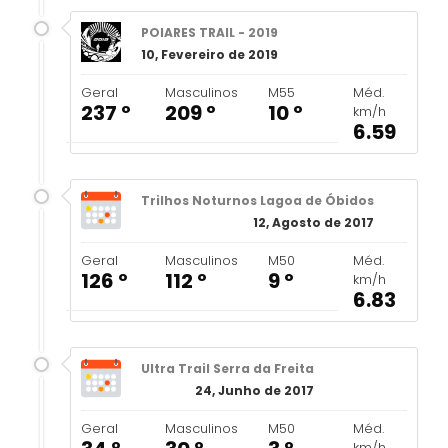
POIARES TRAIL - 2019
10, Fevereiro de 2019
Geral
Masculinos
M55
Méd.
237 º
209 º
10 º
km/h
6.59
Trilhos Noturnos Lagoa de Óbidos
12, Agosto de 2017
Geral
Masculinos
M50
Méd.
126 º
112 º
9 º
km/h
6.83
Ultra Trail Serra da Freita
24, Junho de 2017
Geral
Masculinos
M50
Méd.
km/h