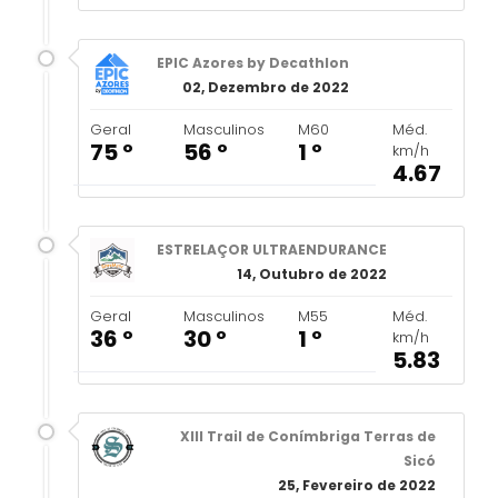
EPIC Azores by Decathlon
02, Dezembro de 2022
Geral
Masculinos
M60
Méd.
75 º
56 º
1 º
km/h
4.67
ESTRELAÇOR ULTRAENDURANCE
14, Outubro de 2022
Geral
Masculinos
M55
Méd.
36 º
30 º
1 º
km/h
5.83
XIII Trail de Conímbriga Terras de
Sicó
25, Fevereiro de 2022