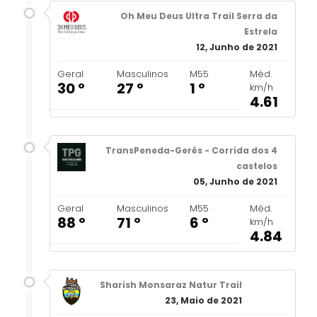
Oh Meu Deus Ultra Trail Serra da
Estrela
12, Junho de 2021
Geral
Masculinos
M55
Méd.
30 º
27 º
1 º
km/h
4.61
TransPeneda-Gerês - Corrida dos 4
castelos
05, Junho de 2021
Geral
Masculinos
M55
Méd.
88 º
71 º
6 º
km/h
4.84
Sharish Monsaraz Natur Trail
23, Maio de 2021