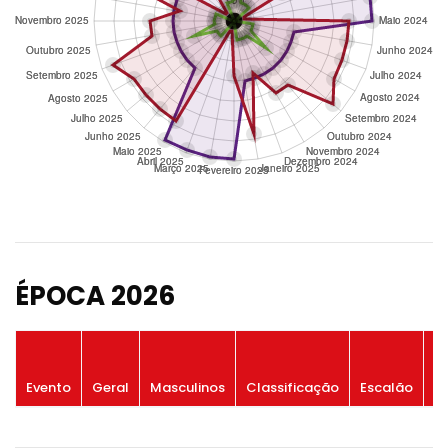
ÉPOCA 2026
P
Evento
Geral
Masculinos
Classificação
Escalão
G