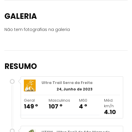
GALERIA
Não tem fotografias na galeria
RESUMO
Ultra Trail Serra da Freita
24, Junho de 2023
Geral
Masculinos
M60
Méd.
149 º
107 º
4 º
km/h
4.10