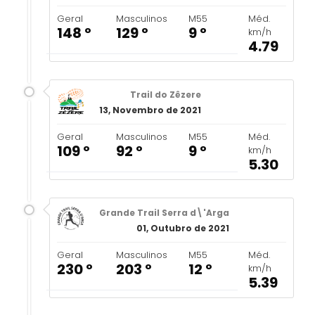
Geral
Masculinos
M55
Méd.
148 º
129 º
9 º
km/h
4.79
Trail do Zêzere
13, Novembro de 2021
Geral
Masculinos
M55
Méd.
109 º
92 º
9 º
km/h
5.30
Grande Trail Serra d\'Arga
01, Outubro de 2021
Geral
Masculinos
M55
Méd.
230 º
203 º
12 º
km/h
5.39