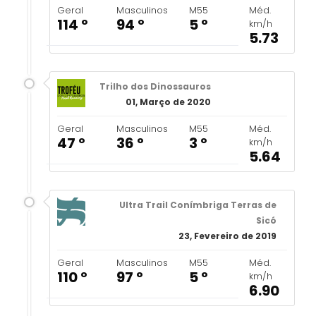
Geral
Masculinos
M55
Méd.
114 º
94 º
5 º
km/h
5.73
Trilho dos Dinossauros
01, Março de 2020
Geral
Masculinos
M55
Méd.
47 º
36 º
3 º
km/h
5.64
Ultra Trail Conímbriga Terras de
Sicó
23, Fevereiro de 2019
Geral
Masculinos
M55
Méd.
110 º
97 º
5 º
km/h
6.90