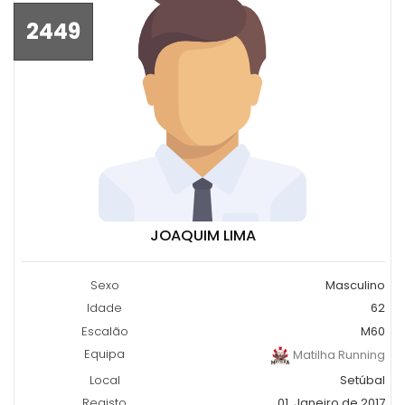
2449
JOAQUIM LIMA
Sexo
Masculino
Idade
62
Escalão
M60
Equipa
Matilha Running
Local
Setúbal
Registo
01, Janeiro de 2017