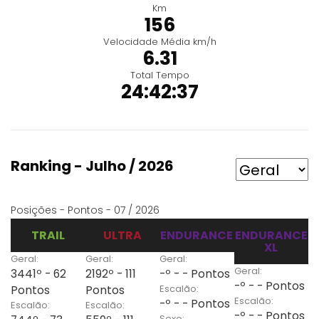
Km
156
Velocidade Média km/h
6.31
Total Tempo
24:42:37
Ranking - Julho / 2026
Posições - Pontos - 07 / 2026
TRAIL
ULTRA
ENDURANCE
ENDURANCE
XL
Geral:
Geral:
Geral:
Geral:
3441º - 62
2192º - 111
-º - - Pontos
-º - - Pontos
Escalão:
Pontos
Pontos
Escalão:
-º - - Pontos
Escalão:
Escalão:
-º - - Pontos
Sexo: