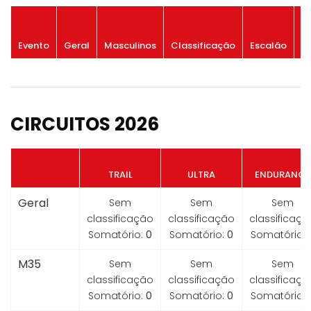
P
Evento
Geral
Masculinos
Classificação
Escalão
G
CIRCUITOS 2026
TRAIL
ULTRA
ENDURANCE
Geral
Sem
Sem
Sem
classificação
classificação
classificaçã
Somatório:
0
Somatório:
0
Somatório:
M35
Sem
Sem
Sem
classificação
classificação
classificaçã
Somatório:
0
Somatório:
0
Somatório: