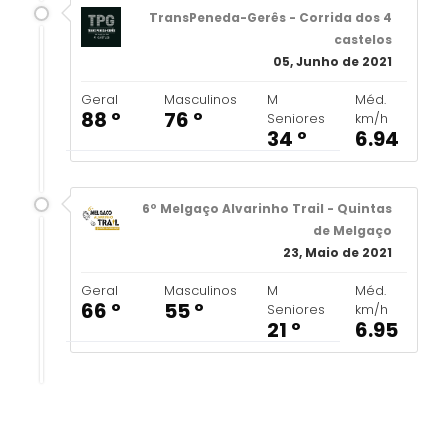
TransPeneda-Gerês - Corrida dos 4
castelos
05, Junho de 2021
Geral
Masculinos
M
Méd.
88 º
76 º
Seniores
km/h
34 º
6.94
6º Melgaço Alvarinho Trail - Quintas
de Melgaço
23, Maio de 2021
Geral
Masculinos
M
Méd.
66 º
55 º
Seniores
km/h
21 º
6.95