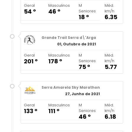
Geral
Masculinos
M
Méd.
54 º
46 º
Seniores
km/h
18 º
6.35
Grande Trail Serra d\'Arga
01, Outubro de 2021
Geral
Masculinos
M
Méd.
201 º
178 º
Seniores
km/h
75 º
5.77
Serra Amarela Sky Marathon
27, Junho de 2021
Geral
Masculinos
M
Méd.
133 º
111 º
Seniores
km/h
46 º
6.18