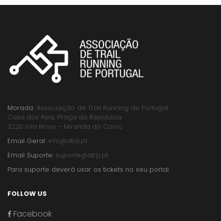
Morada:
Associação de Trail Running de Portugal
Casa dos Reis, Praça da República
3220 Vila Nova – Miranda do Corvo
Email Geral:
info@atrp.pt
Email Suporte:
suporte@atrp.pt
Para suporte deverá usar os tickets no seu portal
FOLLOW US
Facebook