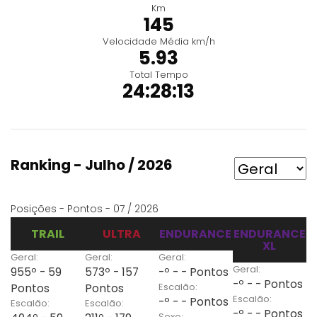
Km
145
Velocidade Média km/h
5.93
Total Tempo
24:28:13
Ranking - Julho / 2026
Posições - Pontos - 07 / 2026
TRAIL
ULTRA
ENDURANCE
ENDURANCE
XL
Geral:
Geral:
Geral:
Geral:
955º - 59
573º - 157
-º - - Pontos
-º - - Pontos
Escalão:
Pontos
Pontos
Escalão:
-º - - Pontos
Escalão:
Escalão:
-º - - Pontos
Sexo: