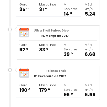
Geral
Masculinos
M
Méd.
35 º
31 º
Seniores
km/h
14 º
5.24
Ultra Trail Paleozóico
19, Março de 2017
Geral
Masculinos
M
Méd.
92 º
83 º
Seniores
km/h
39 º
6.68
Poiares Trail
12, Fevereiro de 2017
Geral
Masculinos
M
Méd.
190 º
179 º
Seniores
km/h
96 º
6.55