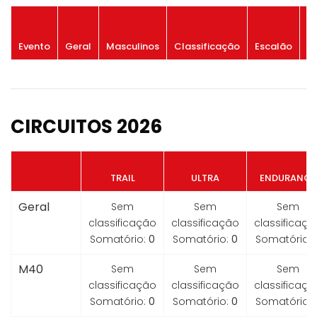
P
Evento
Geral
Masculinos
Classificação
Escalão
G
CIRCUITOS 2026
TRAIL
ULTRA
ENDURANCE
Geral
Sem
Sem
Sem
classificação
classificação
classificaçã
Somatório:
0
Somatório:
0
Somatório:
M40
Sem
Sem
Sem
classificação
classificação
classificaçã
Somatório:
0
Somatório:
0
Somatório: