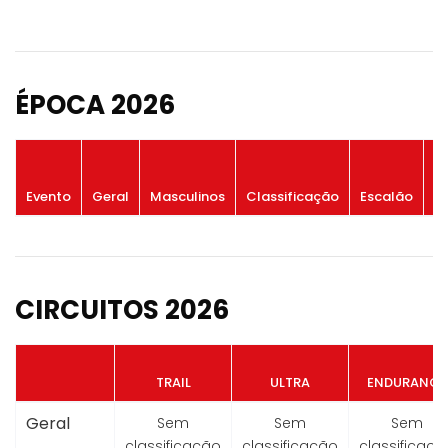
ÉPOCA 2026
P
Evento
Geral
Masculinos
Classificação
Escalão
G
CIRCUITOS 2026
TRAIL
ULTRA
ENDURANCE
Geral
Sem
Sem
Sem
classificação
classificação
classificaçã