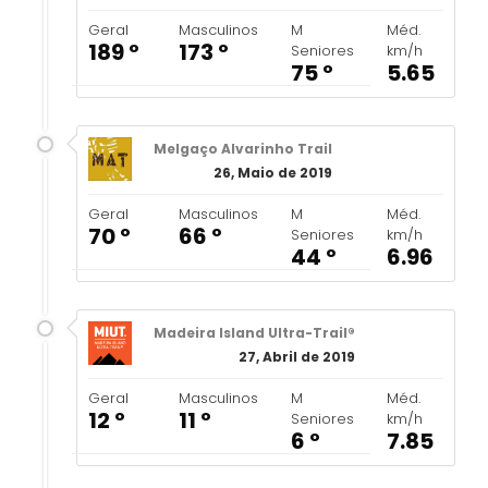
Geral
Masculinos
M
Méd.
189 º
173 º
Seniores
km/h
75 º
5.65
Melgaço Alvarinho Trail
26, Maio de 2019
Geral
Masculinos
M
Méd.
70 º
66 º
Seniores
km/h
44 º
6.96
Madeira Island Ultra-Trail®
27, Abril de 2019
Geral
Masculinos
M
Méd.
12 º
11 º
Seniores
km/h
6 º
7.85