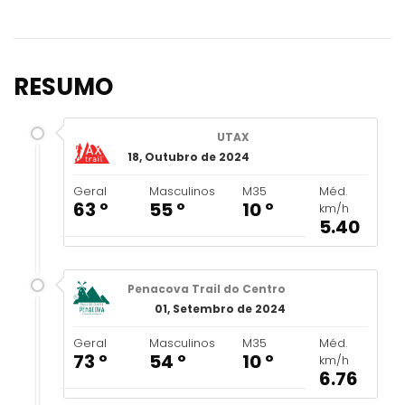
RESUMO
UTAX
18, Outubro de 2024
Geral
Masculinos
M35
Méd.
63 º
55 º
10 º
km/h
5.40
Penacova Trail do Centro
01, Setembro de 2024
Geral
Masculinos
M35
Méd.
73 º
54 º
10 º
km/h
6.76