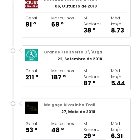
06, Outubro de 2018
Geral
Masculinos
M
Méd.
81 º
68 º
Seniores
km/h
38 º
8.73
Grande Trail Serra D\'Arga
22, Setembro de 2018
Geral
Masculinos
M
Méd.
211 º
187 º
Seniores
km/h
87 º
5.44
Melgaço Alvarinho Trail
27, Maio de 2018
Geral
Masculinos
M
Méd.
53 º
48 º
Seniores
km/h
29 º
6.31