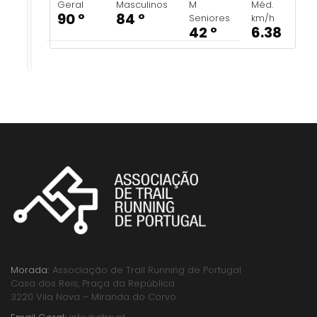
Geral
Masculinos
M
Méd.
90 º
84 º
Seniores
km/h
42 º
6.38
Morada:
Associação de Trail Running de Portugal
Casa dos Reis, Praça da República
3220 Vila Nova – Miranda do Corvo