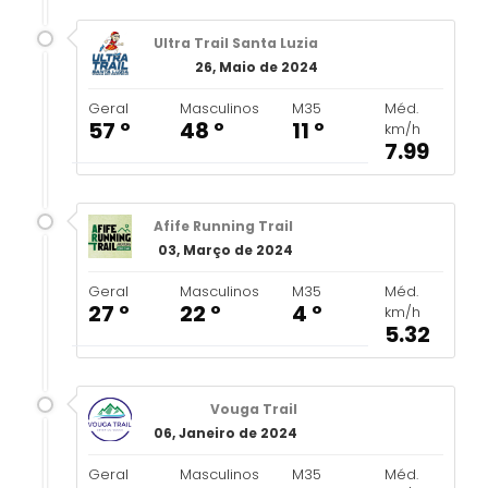
Ultra Trail Santa Luzia
26, Maio de 2024
Geral
Masculinos
M35
Méd.
57 º
48 º
11 º
km/h
7.99
Afife Running Trail
03, Março de 2024
Geral
Masculinos
M35
Méd.
27 º
22 º
4 º
km/h
5.32
Vouga Trail
06, Janeiro de 2024
Geral
Masculinos
M35
Méd.