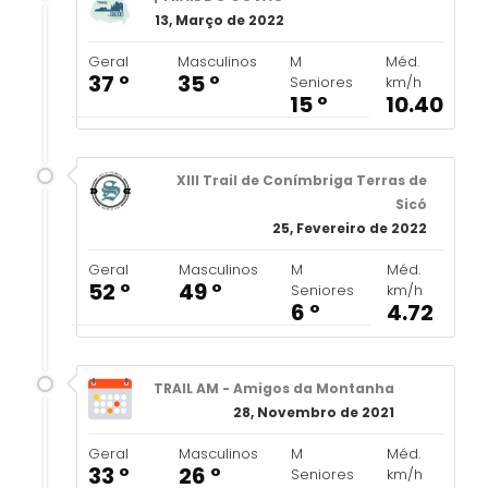
13, Março de 2022
Geral
Masculinos
M
Méd.
37 º
35 º
Seniores
km/h
15 º
10.40
XIII Trail de Conímbriga Terras de
Sicó
25, Fevereiro de 2022
Geral
Masculinos
M
Méd.
52 º
49 º
Seniores
km/h
6 º
4.72
TRAIL AM - Amigos da Montanha
28, Novembro de 2021
Geral
Masculinos
M
Méd.
33 º
26 º
Seniores
km/h