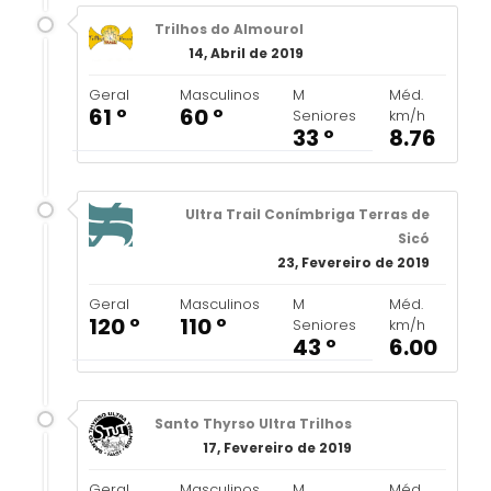
Trilhos do Almourol
14, Abril de 2019
Geral
Masculinos
M
Méd.
61 º
60 º
Seniores
km/h
33 º
8.76
Ultra Trail Conímbriga Terras de
Sicó
23, Fevereiro de 2019
Geral
Masculinos
M
Méd.
120 º
110 º
Seniores
km/h
43 º
6.00
Santo Thyrso Ultra Trilhos
17, Fevereiro de 2019
Geral
Masculinos
M
Méd.