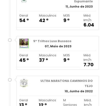
Espumante
11, Junho de 2023
Geral
Masculinos
M35
Méd.
54 º
42 º
9 º
km/h
6.04
5º Trilhos Luso Bussaco
07, Maio de 2023
Geral
Masculinos
M35
Méd.
45 º
37 º
9 º
km/h
7.70
ULTRA MARATONA CAMINHOS DO
TEJO
10, Junho de 2022
Geral
Masculinos
M
Méd.
13 º
12 º
Seniores
km/h