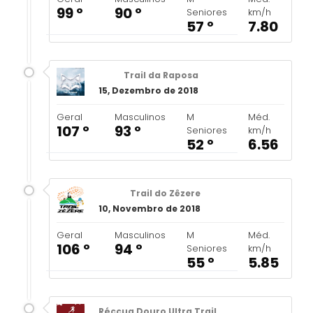
99 º
90 º
Seniores
km/h
57 º
7.80
Trail da Raposa
15, Dezembro de 2018
Geral
Masculinos
M
Méd.
107 º
93 º
Seniores
km/h
52 º
6.56
Trail do Zêzere
10, Novembro de 2018
Geral
Masculinos
M
Méd.
106 º
94 º
Seniores
km/h
55 º
5.85
Réccua Douro Ultra Trail