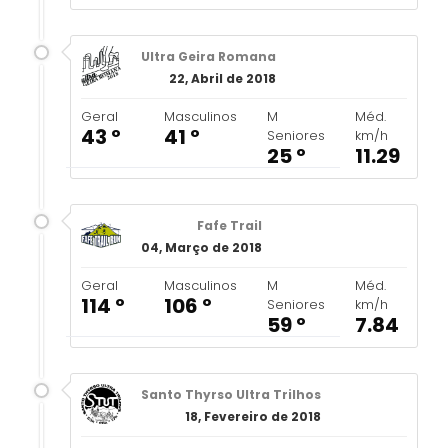
Ultra Geira Romana
22, Abril de 2018
Geral
Masculinos
M
Méd.
43 º
41 º
Seniores
km/h
25 º
11.29
Fafe Trail
04, Março de 2018
Geral
Masculinos
M
Méd.
114 º
106 º
Seniores
km/h
59 º
7.84
Santo Thyrso Ultra Trilhos
18, Fevereiro de 2018