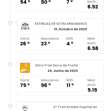
54 º
50 º
7 º
km/h
6.52
ESTRELAÇOR ULTRA ENDURANCE
13, Outubro de 2023
Geral
Masculinos
M35
Méd.
26 º
23 º
4 º
km/h
6.58
Ultra Trail Serra da Freita
24, Junho de 2023
Geral
Masculinos
M35
Méd.
75 º
56 º
11 º
km/h
5.15
2º Trail Anadia Capital do