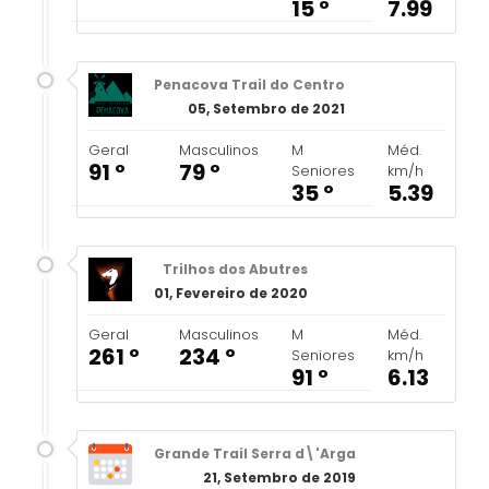
15 º
7.99
Penacova Trail do Centro
05, Setembro de 2021
Geral
Masculinos
M
Méd.
91 º
79 º
Seniores
km/h
35 º
5.39
Trilhos dos Abutres
01, Fevereiro de 2020
Geral
Masculinos
M
Méd.
261 º
234 º
Seniores
km/h
91 º
6.13
Grande Trail Serra d\'Arga
21, Setembro de 2019