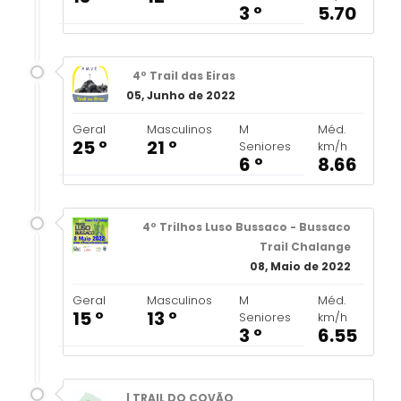
3 º
5.70
4º Trail das Eiras
05, Junho de 2022
Geral
Masculinos
M
Méd.
25 º
21 º
Seniores
km/h
6 º
8.66
4º Trilhos Luso Bussaco - Bussaco
Trail Chalange
08, Maio de 2022
Geral
Masculinos
M
Méd.
15 º
13 º
Seniores
km/h
3 º
6.55
| TRAIL DO COVÃO