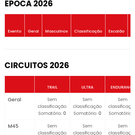
ÉPOCA 2026
P
Evento
Geral
Masculinos
Classificação
Escalão
G
CIRCUITOS 2026
TRAIL
ULTRA
ENDURANCE
Geral
Sem
Sem
Sem
classificação
classificação
classificaçã
Somatório:
0
Somatório:
0
Somatório:
M45
Sem
Sem
Sem
classificação
classificação
classificaçã