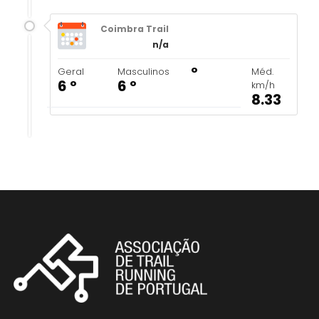
Coimbra Trail
n/a
º
Geral
Masculinos
Méd.
6 º
6 º
km/h
8.33