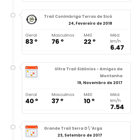
Trail Conímbriga Terras de Sicó
24, Fevereiro de 2018
Geral
Masculinos
M40
Méd.
83 º
76 º
22 º
km/h
6.47
Ultra Trail Sidónios - Amigos da
Montanha
19, Novembro de 2017
Geral
Masculinos
M40
Méd.
40 º
37 º
10 º
km/h
7.54
Grande Trail Serra D\'Arga
23, Setembro de 2017