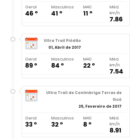
Geral
Masculinos
M40
Méd.
46 º
41 º
11 º
km/h
7.86
Ultra Trail Piódão
01, Abril de 2017
Geral
Masculinos
M40
Méd.
89 º
84 º
22 º
km/h
7.54
Ultra Trail de Conímbriga Terras de
Sicó
25, Fevereiro de 2017
Geral
Masculinos
M40
Méd.
33 º
32 º
8 º
km/h
8.91