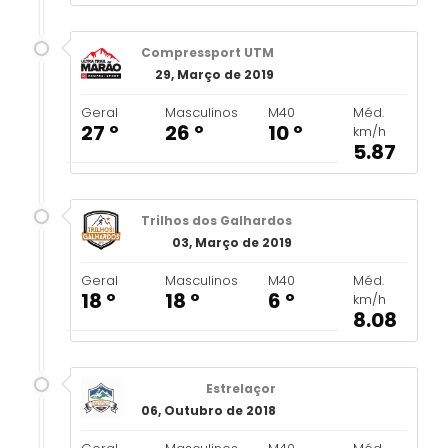
Compressport UTM
29, Março de 2019
Geral
Masculinos
M40
Méd.
27 º
26 º
10 º
km/h
5.87
Trilhos dos Galhardos
03, Março de 2019
Geral
Masculinos
M40
Méd.
18 º
18 º
6 º
km/h
8.08
Estrelaçor
06, Outubro de 2018