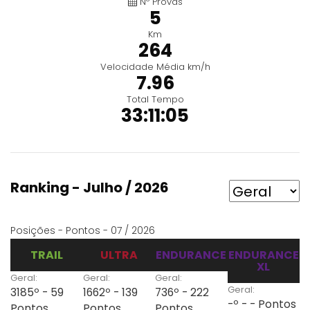
Nº Provas
5
Km
264
Velocidade Média km/h
7.96
Total Tempo
33:11:05
Ranking - Julho / 2026
Posições - Pontos - 07 / 2026
TRAIL
ULTRA
ENDURANCE
ENDURANCE
XL
Geral:
Geral:
Geral:
Geral:
3185º - 59
1662º - 139
736º - 222
-º - - Pontos
Pontos
Pontos
Pontos