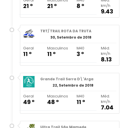
Geral
Masculinos
M40
Méd.
21 º
21 º
8 º
km/h
9.43
TRT/ TRAIL ROTA DA TRUTA
30, Setembro de 2018
Geral
Masculinos
M40
Méd.
11 º
11 º
3 º
km/h
8.13
Grande Trail Serra D\'Arga
22, Setembro de 2018
Geral
Masculinos
M40
Méd.
49 º
48 º
11 º
km/h
7.04
Ultra Trail São Mamede