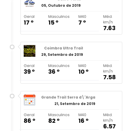
05, Outubro de 2019
Geral
Masculinos
M40
Méd.
17 º
15 º
7 º
km/h
7.63
Coimbra Ultra Trail
29, Setembro de 2019
Geral
Masculinos
M40
Méd.
39 º
36 º
10 º
km/h
7.58
Grande Trail Serra d\'Arga
21, Setembro de 2019
Geral
Masculinos
M40
Méd.
86 º
82 º
16 º
km/h
6.57