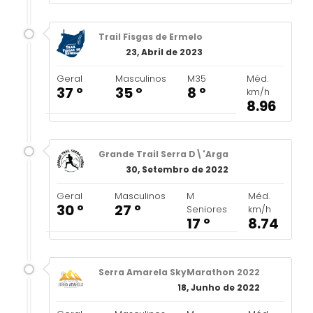
Trail Fisgas de Ermelo
23, Abril de 2023
Geral
Masculinos
M35
Méd.
37 º
35 º
8 º
km/h
8.96
Grande Trail Serra D\'Arga
30, Setembro de 2022
Geral
Masculinos
M
Méd.
30 º
27 º
Seniores
km/h
17 º
8.74
Serra Amarela SkyMarathon 2022
18, Junho de 2022