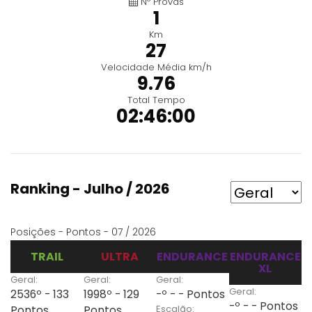
Nº Provas
1
Km
27
Velocidade Média km/h
9.76
Total Tempo
02:46:00
Ranking - Julho / 2026
Posições - Pontos - 07 / 2026
TRAIL
ULTRA
ENDURANCE
ENDURANCE
XL
Geral:
Geral:
Geral:
Geral:
2536º - 133
1998º - 129
-º - - Pontos
-º - - Pontos
Escalão:
Pontos
Pontos