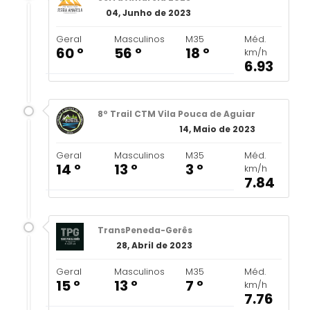
04, Junho de 2023
Geral
Masculinos
M35
Méd.
60 º
56 º
18 º
km/h
6.93
8º Trail CTM Vila Pouca de Aguiar
14, Maio de 2023
Geral
Masculinos
M35
Méd.
14 º
13 º
3 º
km/h
7.84
TransPeneda-Gerês
28, Abril de 2023
Geral
Masculinos
M35
Méd.
15 º
13 º
7 º
km/h
7.76