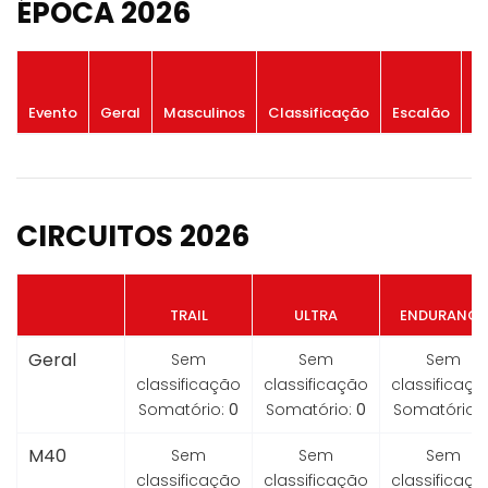
ÉPOCA 2026
P
Evento
Geral
Masculinos
Classificação
Escalão
G
CIRCUITOS 2026
TRAIL
ULTRA
ENDURANCE
Geral
Sem
Sem
Sem
classificação
classificação
classificaçã
Somatório:
0
Somatório:
0
Somatório:
M40
Sem
Sem
Sem
classificação
classificação
classificaçã