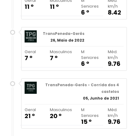
Geral
Masculinos
M
Méd.
11 º
11 º
Seniores
km/h
6 º
8.42
TransPeneda-Gerês
26, Maio de 2022
Geral
Masculinos
M
Méd.
7 º
7 º
Seniores
km/h
6 º
9.76
TransPeneda-Gerês - Corrida dos 4
castelos
05, Junho de 2021
Geral
Masculinos
M
Méd.
21 º
20 º
Seniores
km/h
15 º
9.76