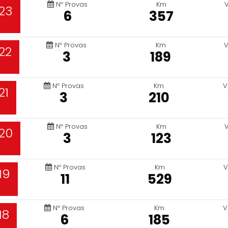
Nº Provas
Km
23
6
357
Nº Provas
Km
V
22
3
189
Nº Provas
Km
V
21
3
210
Nº Provas
Km
20
3
123
Nº Provas
Km
V
19
11
529
Nº Provas
Km
V
18
6
185