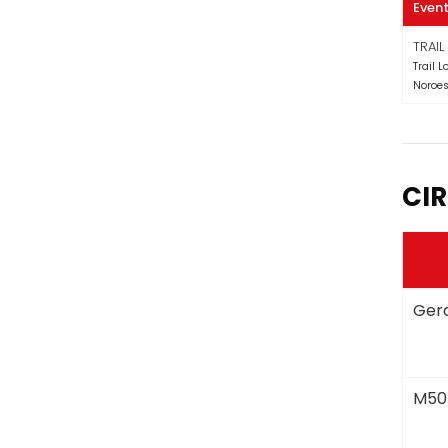
Even
TRAI
Trail 
Noroes
CIR
Gera
M50