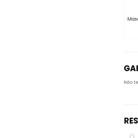
Masc
GA
Não te
RE