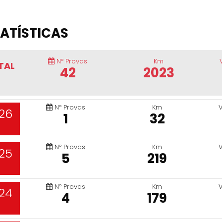
ATÍSTICAS
Nº Provas
Km
TAL
42
2023
Nº Provas
Km
26
1
32
Nº Provas
Km
25
5
219
Nº Provas
Km
24
4
179