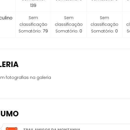
139
ulino
Sem
Sem
Sem
classificação
classificação
classificação
c
Somatório:
79
Somatório:
0
Somatório:
0
S
LERIA
m fotografias na galeria
SUMO
TRAIL AMIGOS DA MONTANHA