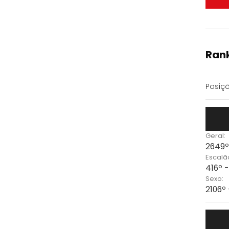
Rank
Posiçõ
Geral:
2649º 
Escalã
416º 
Sexo:
2106º 