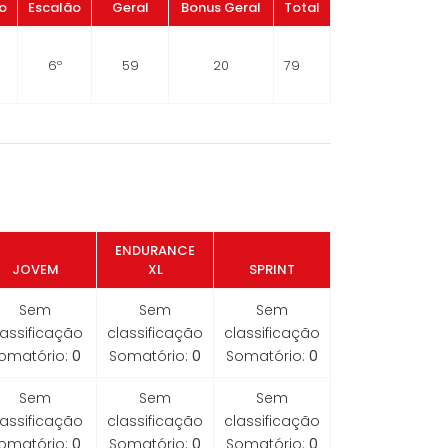
o
Escalão
Geral
Bonus Geral
Total
6º
59
20
79
ENDURANCE
JOVEM
XL
SPRINT
Sem
Sem
Sem
lassificação
classificação
classificação
omatório:
0
Somatório:
0
Somatório:
0
Sem
Sem
Sem
lassificação
classificação
classificação
omatório:
0
Somatório:
0
Somatório:
0