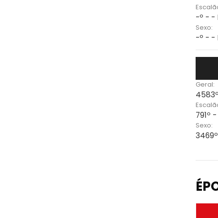
Escalã
-º - -
Sexo:
-º - -
Geral:
4583º
Escalã
791º 
Sexo:
3469º
ÉP