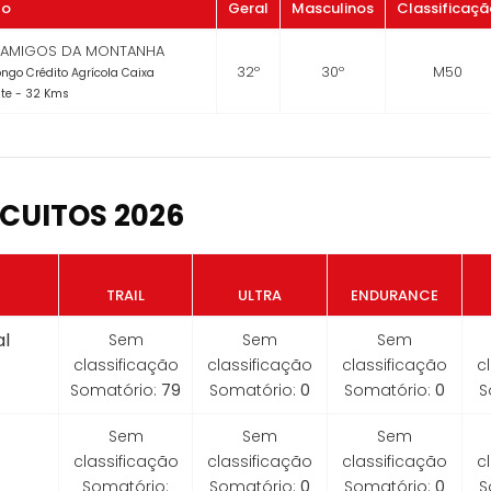
to
Geral
Masculinos
Classificaçã
L AMIGOS DA MONTANHA
32º
30º
M50
Longo Crédito Agrícola Caixa
te - 32 Kms
CUITOS 2026
TRAIL
ULTRA
ENDURANCE
l
Sem
Sem
Sem
classificação
classificação
classificação
c
Somatório:
79
Somatório:
0
Somatório:
0
S
Sem
Sem
Sem
classificação
classificação
classificação
c
Somatório:
Somatório:
0
Somatório:
0
S