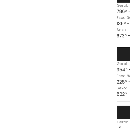
Geral:
786º 
Escalã
135º 
Sexo:
673º 
Geral:
954º 
Escalã
228º 
Sexo:
822º 
Geral:
-º - -