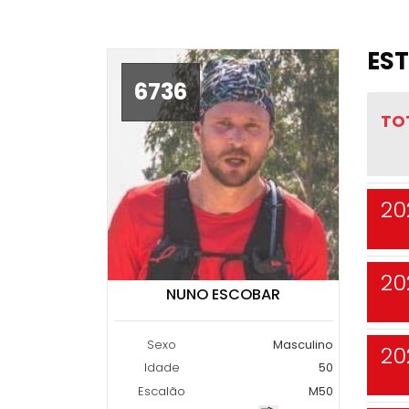
EST
6736
TO
20
20
NUNO ESCOBAR
Sexo
Masculino
20
Idade
50
Escalão
M50