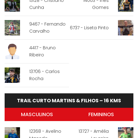
13128 - Cristiano
14003 - Inês
Cunha
Gomes
9467 - Fernando
6737 - Liseta Pinto
Carvalho
4417 - Bruno
Ribeiro
13706 - Carlos
Rocha
TRAIL CURTO MARTINS & FILHOS – 16 KMS
MASCULINOS
FEMININOS
12368 - Avelino
13727 - Amélia