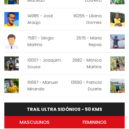
Macedo
Loureiro
14985 - José
16255 - Liliana
Araújo
Gomes
7587 - Sérgio
2575 - Maria
Martins
Repas
10007 - Joaquim
2682 - Mónica
Sousa
Martins
15667 - Manuel
13690 - Patricia
Miranda
Duarte
TRAIL ULTRA SIDÓNIOS - 50 KMS
MASCULINOS
FEMININOS