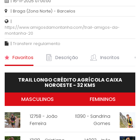
| 16-11-2025 07:00:00
| Braga (Zona Norte) - Barcelos
|
https://www.amigosdamontanha.com/trail-amigos-da-
montanha-20
|
Transferir regulamento
Favoritos
Descrição
Inscritos
Cl
TRAIL LONGO CRÉDITO AGRÍCOLA CAIXA
NOROESTE - 32 KMS
MASCULINOS
FEMININOS
12758 - João
11390 - Sandrina
Ferreira
Gomes