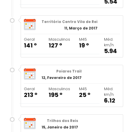
5.54
Território Centro Vila de Rei
11, Março de 2017
Geral
Masculinos
M45
Méd.
141 º
127 º
19 º
km/h
5.94
Poiares Trail
12, Fevereiro de 2017
Geral
Masculinos
M45
Méd.
213 º
195 º
25 º
km/h
6.12
Trilhos dos Reis
15, Janeiro de 2017