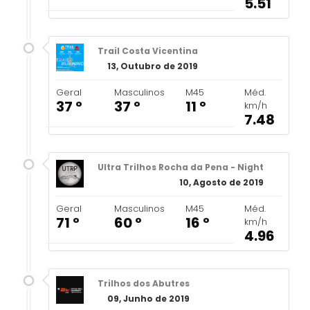
5.51
Trail Costa Vicentina
13, Outubro de 2019
Geral
Masculinos
M45
Méd.
37 º
37 º
11 º
km/h
7.48
Ultra Trilhos Rocha da Pena - Night
10, Agosto de 2019
Geral
Masculinos
M45
Méd.
71 º
60 º
16 º
km/h
4.96
Trilhos dos Abutres
09, Junho de 2019