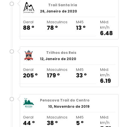
Trail Santa Iria
26, Janeiro de 2020
Geral
Masculinos
M45
Méd.
88 º
78 º
13 º
km/h
6.48
Trilhos dos Reis
12, Janeiro de 2020
Geral
Masculinos
M45
Méd.
205 º
179 º
33 º
km/h
6.19
Penacova Trail do Centro
10, Novembro de 2019
Geral
Masculinos
M45
Méd.
44 º
38 º
5 º
km/h