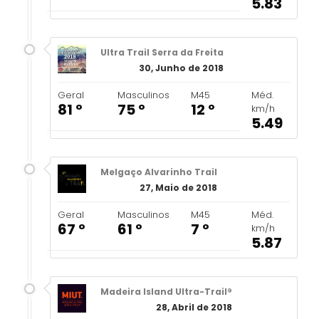
5.83
Ultra Trail Serra da Freita
30, Junho de 2018
Geral
Masculinos
M45
Méd.
81 º
75 º
12 º
km/h
5.49
Melgaço Alvarinho Trail
27, Maio de 2018
Geral
Masculinos
M45
Méd.
67 º
61 º
7 º
km/h
5.87
Madeira Island Ultra-Trail®
28, Abril de 2018