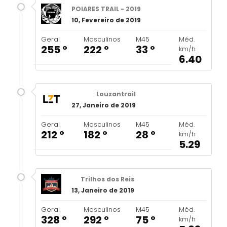
POIARES TRAIL - 2019
10, Fevereiro de 2019
Geral
Masculinos
M45
Méd.
255 º
222 º
33 º
km/h
6.40
Louzantrail
27, Janeiro de 2019
Geral
Masculinos
M45
Méd.
212 º
182 º
28 º
km/h
5.29
Trilhos dos Reis
13, Janeiro de 2019
Geral
Masculinos
M45
Méd.
328 º
292 º
75 º
km/h