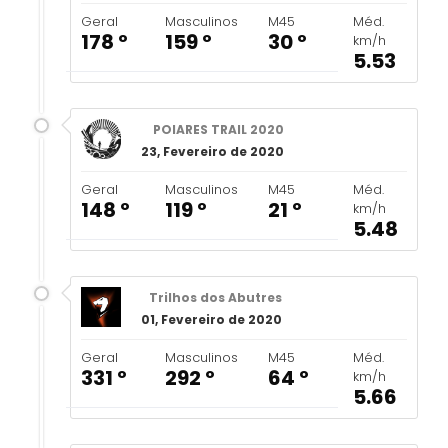
Geral
Masculinos
M45
Méd.
178 º
159 º
30 º
km/h
5.53
POIARES TRAIL 2020
23, Fevereiro de 2020
Geral
Masculinos
M45
Méd.
148 º
119 º
21 º
km/h
5.48
Trilhos dos Abutres
01, Fevereiro de 2020
Geral
Masculinos
M45
Méd.
331 º
292 º
64 º
km/h
5.66