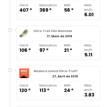
Geral
Masculinos
M45
Méd.
407 º
369 º
56 º
km/h
6.01
Ultra Trail São Mamede
17, Maio de 2019
Geral
Masculinos
M45
Méd.
106 º
97 º
21 º
km/h
5.11
Madeira Island Ultra-Trail®
27, Abril de 2019
Geral
Masculinos
M45
Méd.
120 º
113 º
24 º
km/h
3.83