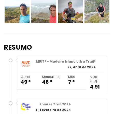
RESUMO
MIUT® - Madeira Island Ultra Trail®
27, Abril de 2024
Geral
Masculinos
M50
Méd.
49 º
46 º
7 º
km/h
4.91
Poiares Trail 2024
11, Fevereiro de 2024