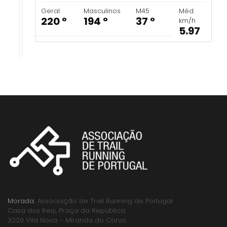
Geral
Masculinos
M45
Méd.
220 º
194 º
37 º
km/h
5.97
Morada:
Associação de Trail Running de Portugal
Casa dos Reis, Praça da República
3220 Vila Nova – Miranda do Corvo