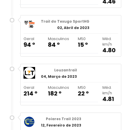
4.46
Trail do Texugo SportHG
02, Abril de 2023
Geral
Masculinos
M50
Méd.
94 º
84 º
15 º
km/h
4.80
Louzantrail
04, Março de 2023
Geral
Masculinos
M50
Méd.
214 º
182 º
22 º
km/h
4.81
Poiares Trail 2023
12, Fevereiro de 2023