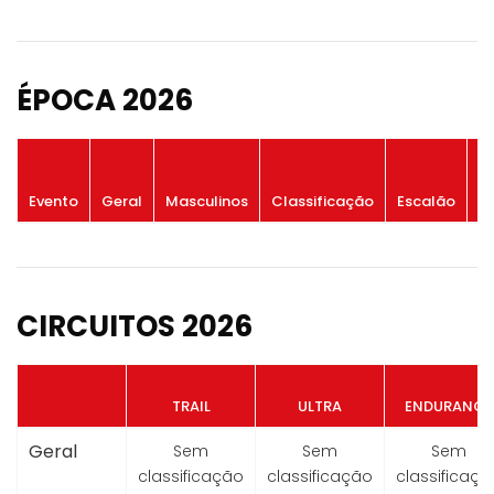
ÉPOCA 2026
P
Evento
Geral
Masculinos
Classificação
Escalão
G
CIRCUITOS 2026
TRAIL
ULTRA
ENDURANCE
Geral
Sem
Sem
Sem
classificação
classificação
classificaçã