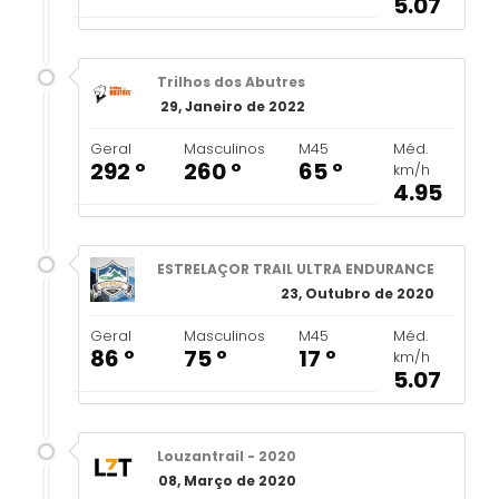
5.07
Trilhos dos Abutres
29, Janeiro de 2022
Geral
Masculinos
M45
Méd.
292 º
260 º
65 º
km/h
4.95
ESTRELAÇOR TRAIL ULTRA ENDURANCE
23, Outubro de 2020
Geral
Masculinos
M45
Méd.
86 º
75 º
17 º
km/h
5.07
Louzantrail - 2020
08, Março de 2020