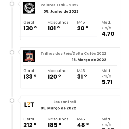
Poiares Trail - 2022
05, Junho de 2022
Geral
Masculinos
M45
Méd.
130 º
101 º
20 º
km/h
4.70
Trilhos dos Reis/Delta Cafés 2022
13, Março de 2022
Geral
Masculinos
M45
Méd.
133 º
120 º
31 º
km/h
5.71
Louzantrail
05, Março de 2022
Geral
Masculinos
M45
Méd.
212 º
185 º
48 º
km/h