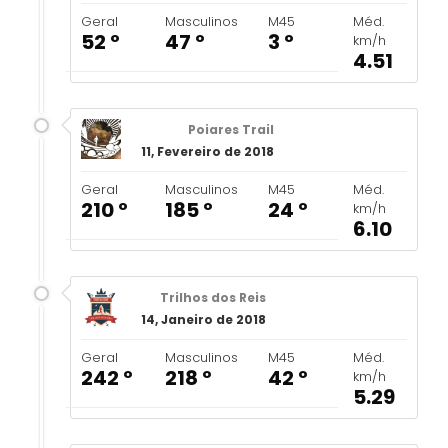
Geral
Masculinos
M45
Méd.
52 º
47 º
3 º
km/h
4.51
Poiares Trail
11, Fevereiro de 2018
Geral
Masculinos
M45
Méd.
210 º
185 º
24 º
km/h
6.10
Trilhos dos Reis
14, Janeiro de 2018
Geral
Masculinos
M45
Méd.
242 º
218 º
42 º
km/h
5.29