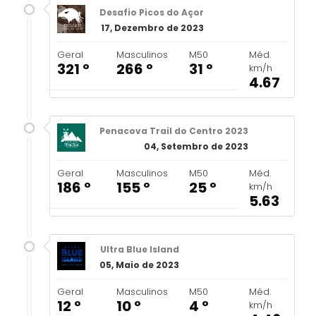
Desafio Picos do Açor
17, Dezembro de 2023
Geral
Masculinos
M50
Méd.
321 º
266 º
31 º
km/h
4.67
Penacova Trail do Centro 2023
04, Setembro de 2023
Geral
Masculinos
M50
Méd.
186 º
155 º
25 º
km/h
5.63
Ultra Blue Island
05, Maio de 2023
Geral
Masculinos
M50
Méd.
12 º
10 º
4 º
km/h