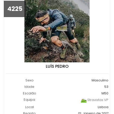
4225
LUÍS PEDRO
Sexo
Masculino
Idade
53
Escalão
M50
Equipa
Stravistas VP
Local
Lisboa
Registo
01, Janeiro de 2017