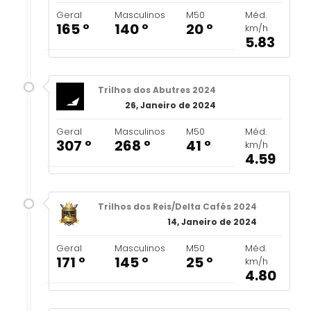
Geral
Masculinos
M50
Méd.
165 º
140 º
20 º
km/h
5.83
Trilhos dos Abutres 2024
26, Janeiro de 2024
Geral
Masculinos
M50
Méd.
307 º
268 º
41 º
km/h
4.59
Trilhos dos Reis/Delta Cafés 2024
14, Janeiro de 2024
Geral
Masculinos
M50
Méd.
171 º
145 º
25 º
km/h
4.80