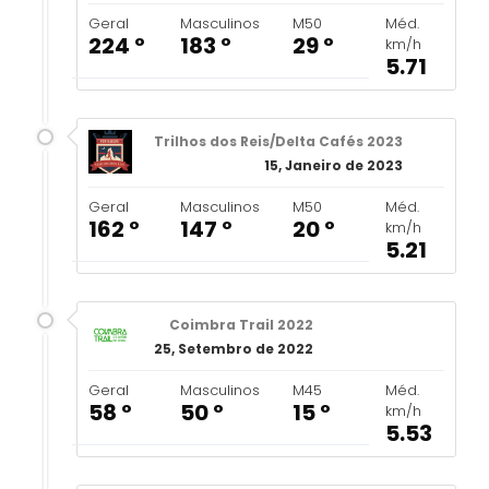
Geral
Masculinos
M50
Méd.
224 º
183 º
29 º
km/h
5.71
Trilhos dos Reis/Delta Cafés 2023
15, Janeiro de 2023
Geral
Masculinos
M50
Méd.
162 º
147 º
20 º
km/h
5.21
Coimbra Trail 2022
25, Setembro de 2022
Geral
Masculinos
M45
Méd.
58 º
50 º
15 º
km/h
5.53