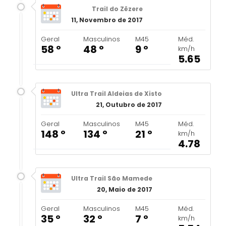
Trail do Zêzere
11, Novembro de 2017
Geral
Masculinos
M45
Méd.
58 º
48 º
9 º
km/h
5.65
Ultra Trail Aldeias de Xisto
21, Outubro de 2017
Geral
Masculinos
M45
Méd.
148 º
134 º
21 º
km/h
4.78
Ultra Trail São Mamede
20, Maio de 2017
Geral
Masculinos
M45
Méd.
35 º
32 º
7 º
km/h