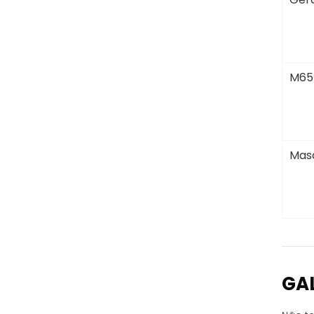
M65
Masc
GA