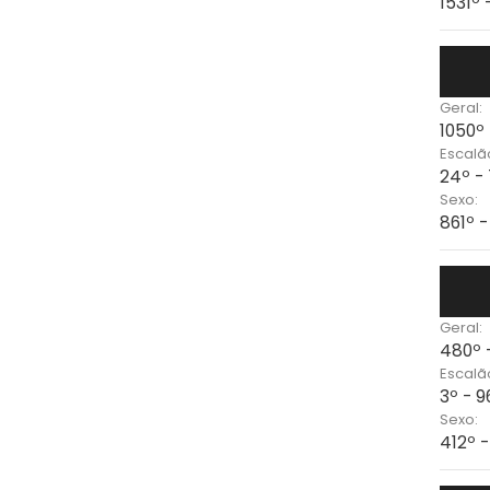
1531º
Geral:
1050º
Escalã
24º -
Sexo:
861º 
Geral:
480º 
Escalã
3º - 
Sexo:
412º 