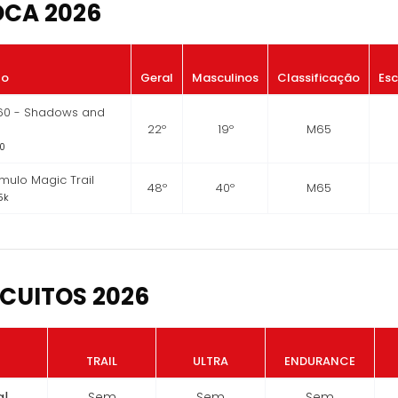
OCA 2026
to
Geral
Masculinos
Classificação
Es
160 - Shadows and
22º
19º
M65
0
ulo Magic Trail
48º
40º
M65
5k
CUITOS 2026
TRAIL
ULTRA
ENDURANCE
l
Sem
Sem
Sem