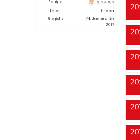
Equipa
Run 4 fun
20
Local
Lisboa
Registo
01, Janeiro de
2017
20
20
20
20
20