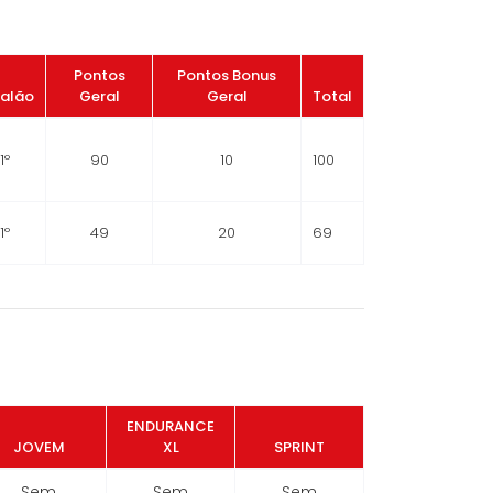
Pontos
Pontos Bonus
calão
Geral
Geral
Total
1º
90
10
100
1º
49
20
69
ENDURANCE
JOVEM
XL
SPRINT
Sem
Sem
Sem