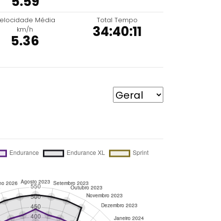
5.59
elocidade Média
Total Tempo
34:40:11
km/h
5.36