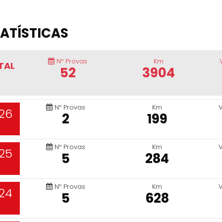
ATÍSTICAS
Nº Provas
Km
TAL
52
3904
Nº Provas
Km
26
2
199
Nº Provas
Km
25
5
284
Nº Provas
Km
24
5
628