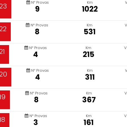
Nº Provas
Km
23
9
1022
Nº Provas
Km
V
22
8
531
Nº Provas
Km
V
21
4
215
Nº Provas
Km
20
4
311
Nº Provas
Km
V
19
8
367
Nº Provas
Km
V
18
3
161