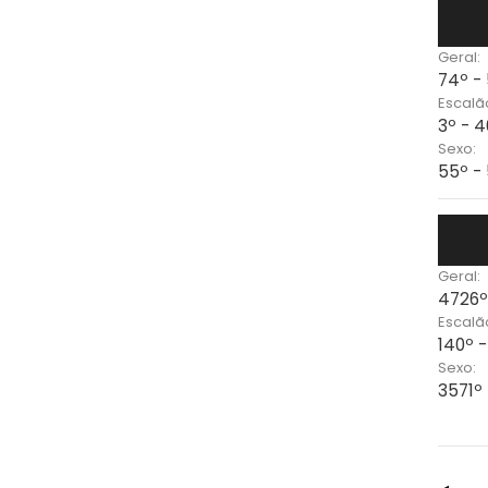
Geral:
74º -
Escalã
3º - 
Sexo:
55º -
Geral:
4726º
Escalã
140º -
Sexo:
3571º