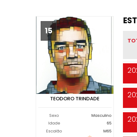
EST
15
TO
20
20
TEODORO TRINDADE
Sexo
Masculino
20
Idade
65
Escalão
M65