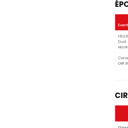
ÉP
Even
HELL
Dust
HELL16
Caram
CMT 3
CIR
Gera