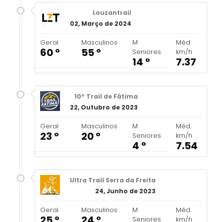
Louzantrail
02, Março de 2024
Geral
Masculinos
M
Méd.
60 º
55 º
Seniores
km/h
14 º
7.37
10º Trail de Fátima
22, Outubro de 2023
Geral
Masculinos
M
Méd.
23 º
20 º
Seniores
km/h
4 º
7.54
Ultra Trail Serra da Freita
24, Junho de 2023
Geral
Masculinos
M
Méd.
25 º
24 º
Seniores
km/h