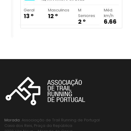
Geral
Masculinos
M
Méd.
13 º
12 º
Seniores
km/h
2 º
6.66
Morada:
Associação de Trail Running de Portugal
Casa dos Reis, Praça da República