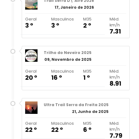
Trail Serra D\'Aire 2026
17, Janeiro de 2026
Geral
Masculinos
M35
Méd.
3 º
3 º
2 º
km/h
7.31
Trilho do Neveiro 2025
09, Novembro de 2025
Geral
Masculinos
M35
Méd.
20 º
16 º
1 º
km/h
8.91
Ultra Trail Serra da Freita 2025
21, Junho de 2025
Geral
Masculinos
M35
Méd.
22 º
22 º
6 º
km/h
7.79