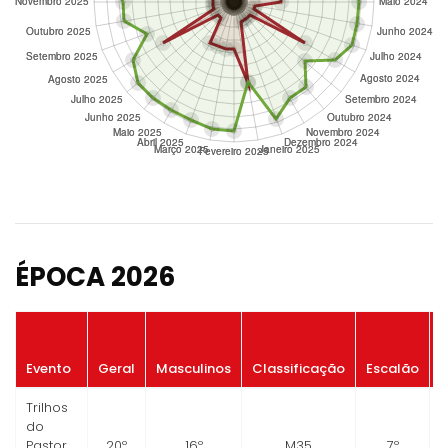
ÉPOCA 2026
P
Evento
Geral
Masculinos
Classificação
Escalão
Trilhos
do
Pastor
20º
16º
M35
7º