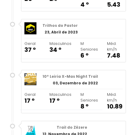
4 º
5.43
Trilhos do Pastor
23, Abril de 2023
Geral
Masculinos
M
Méd.
37 º
34 º
Seniores
km/h
6 º
7.48
10º Leiria X-Mas Night Trail
03, Dezembro de 2022
Geral
Masculinos
M
Méd.
17 º
17 º
Seniores
km/h
8 º
10.89
Trail do Zêzere
12, Novembro de 2022