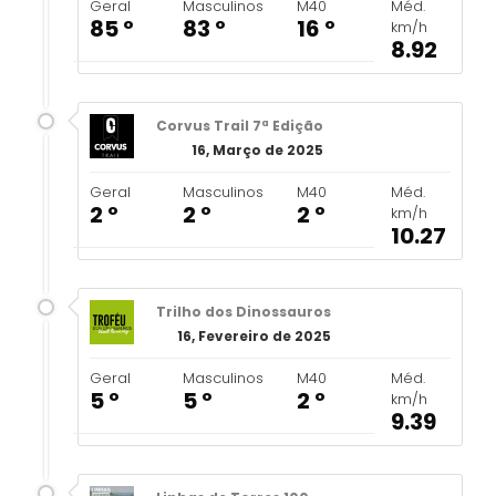
Geral
Masculinos
M40
Méd.
85 º
83 º
16 º
km/h
8.92
Corvus Trail 7ª Edição
16, Março de 2025
Geral
Masculinos
M40
Méd.
2 º
2 º
2 º
km/h
10.27
Trilho dos Dinossauros
16, Fevereiro de 2025
Geral
Masculinos
M40
Méd.
5 º
5 º
2 º
km/h
9.39