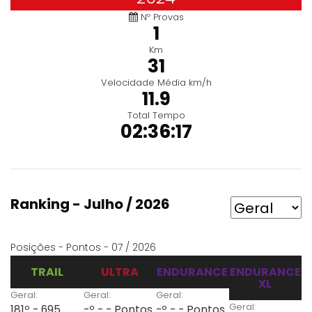
Nº Provas
1
Km
31
Velocidade Média km/h
11.9
Total Tempo
02:36:17
Ranking - Julho / 2026
Posições - Pontos - 07 / 2026
TRAIL
ULTRA
ENDURANCE
ENDURANCE
XL
Geral:
Geral:
Geral:
Geral:
181º - 695
-º - - Pontos
-º - - Pontos