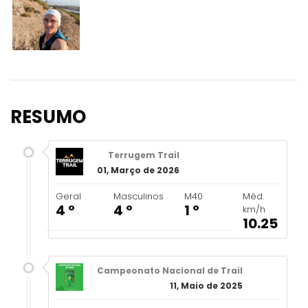
RESUMO
Terrugem Trail
01, Março de 2026
Geral
Masculinos
M40
Méd.
4 º
4 º
1 º
km/h
10.25
Campeonato Nacional de Trail
11, Maio de 2025