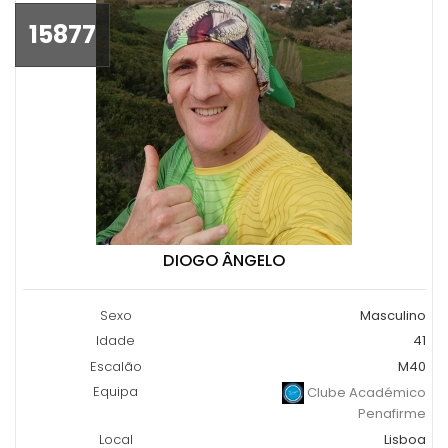
15877
DIOGO ÂNGELO
Sexo
Masculino
Idade
41
Escalão
M40
Equipa
Clube Académico
Penafirme
Local
Lisboa