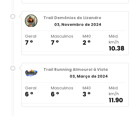
Trail Demônios do Lizandro
03, Novembro de 2024
Geral
Masculinos
M40
Méd.
7 º
7 º
2 º
km/h
10.38
Trail Running Almourol à Vista
03, Março de 2024
Geral
Masculinos
M40
Méd.
6 º
6 º
3 º
km/h
11.90