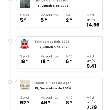
Linhas de Torres 100
31, Janeiro de 2025
Geral
Masculinos
M40
Méd.
5 º
5 º
2 º
km/h
14.96
Trilhos dos Reis 2025
12, Janeiro de 2025
Geral
Masculinos
M40
Méd.
18 º
18 º
6 º
km/h
9.41
Desafio Picos do Açor
15, Dezembro de 2024
Geral
Masculinos
M40
Méd.
52 º
49 º
8 º
km/h
7.79