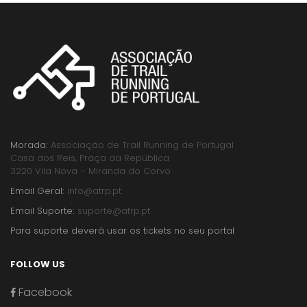
Morada:
Associação de Trail Running de Portugal
Casa dos Reis, Praça da República
3220 Vila Nova – Miranda do Corvo
Email Geral:
info@atrp.pt
Email Suporte:
suporte@atrp.pt
Para suporte deverá usar os tickets no seu portal
FOLLOW US
Facebook