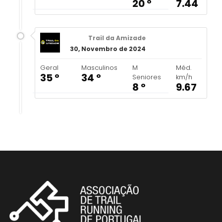
20 º
7.44
Trail da Amizade
30, Novembro de 2024
Geral
Masculinos
M
Méd.
35 º
34 º
Seniores
km/h
8 º
9.67