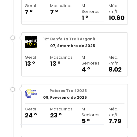
Geral
Masculinos
M
Méd.
7 º
7 º
Seniores
km/h
1 º
10.60
12º Benfeita Trail Arganil
07, Setembro de 2025
Geral
Masculinos
M
Méd.
13 º
13 º
Seniores
km/h
4 º
8.02
Poiares Trail 2025
09, Fevereiro de 2025
Geral
Masculinos
M
Méd.
24 º
23 º
Seniores
km/h
5 º
7.79