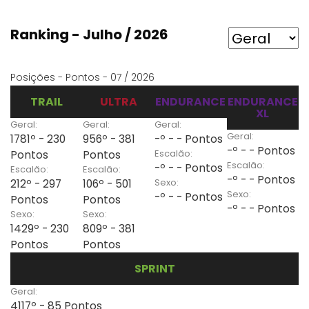
Ranking - Julho / 2026
Posições - Pontos - 07 / 2026
TRAIL
ULTRA
ENDURANCE
ENDURANCE
XL
Geral:
Geral:
Geral:
Geral:
1781º - 230
956º - 381
-º - - Pontos
-º - - Pontos
Escalão:
Pontos
Pontos
Escalão:
-º - - Pontos
Escalão:
Escalão:
-º - - Pontos
Sexo:
212º - 297
106º - 501
Sexo:
-º - - Pontos
Pontos
Pontos
-º - - Pontos
Sexo:
Sexo:
1429º - 230
809º - 381
Pontos
Pontos
SPRINT
Geral:
4117º - 85 Pontos