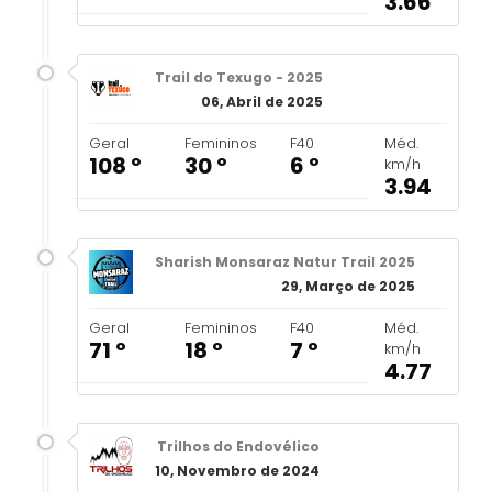
3.66
Trail do Texugo - 2025
06, Abril de 2025
Geral
Femininos
F40
Méd.
108 º
30 º
6 º
km/h
3.94
Sharish Monsaraz Natur Trail 2025
29, Março de 2025
Geral
Femininos
F40
Méd.
71 º
18 º
7 º
km/h
4.77
Trilhos do Endovélico
10, Novembro de 2024