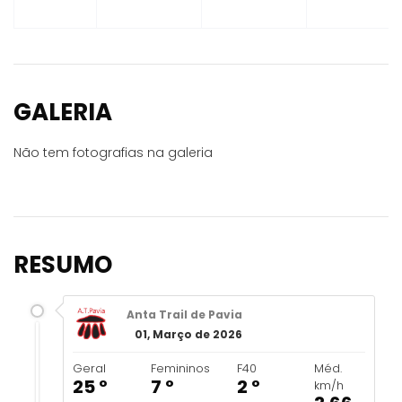
GALERIA
Não tem fotografias na galeria
RESUMO
Anta Trail de Pavia
01, Março de 2026
Geral
Femininos
F40
Méd.
25 º
7 º
2 º
km/h