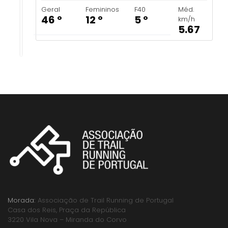
Geral
Femininos
F40
Méd.
46 º
12 º
5 º
km/h
5.67
Morada:
Associação de Trail Running de Portugal
Casa dos Reis, Praça da República
3220 Vila Nova – Miranda do Corvo