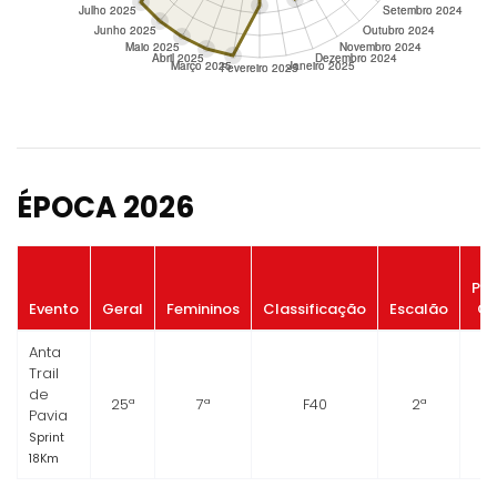
ÉPOCA 2026
Po
Evento
Geral
Femininos
Classificação
Escalão
Ge
Anta
Trail
de
25ª
7ª
F40
2ª
Pavia
Sprint
18Km