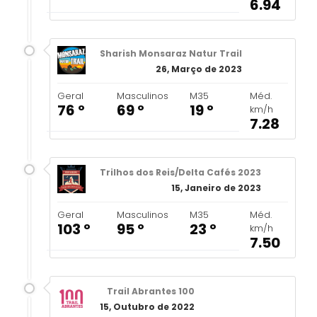
6.94
Sharish Monsaraz Natur Trail
26, Março de 2023
Geral
Masculinos
M35
Méd.
76 º
69 º
19 º
km/h
7.28
Trilhos dos Reis/Delta Cafés 2023
15, Janeiro de 2023
Geral
Masculinos
M35
Méd.
103 º
95 º
23 º
km/h
7.50
Trail Abrantes 100
15, Outubro de 2022