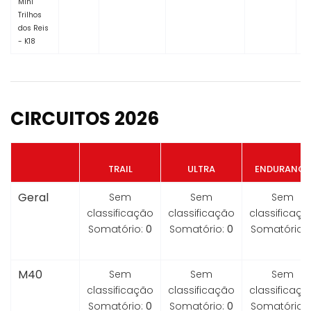
Mini
Trilhos
dos Reis
- K18
CIRCUITOS 2026
TRAIL
ULTRA
ENDURANCE
Geral
Sem
Sem
Sem
classificação
classificação
classificaçã
Somatório:
0
Somatório:
0
Somatório:
M40
Sem
Sem
Sem
classificação
classificação
classificaçã
Somatório:
0
Somatório:
0
Somatório: