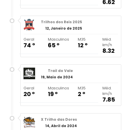
6.62
Trilhos dos Reis 2025
12, Janeiro de 2025
Geral
Masculinos
M35
Méd.
74 º
65 º
12 º
km/h
8.32
Trail do Vale
19, Maio de 2024
Geral
Masculinos
M35
Méd.
20 º
19 º
2 º
km/h
7.85
X Trilho das Dores
14, Abril de 2024