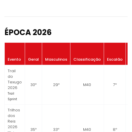
ÉPOCA 2026
P
Evento
Geral
Masculinos
Classificação
Escalão
Trail
do
Texugo
30º
29º
M40
7º
2026
Trail
Sprint
Trilhos
dos
Reis
2026
35º
33º
M40
8º