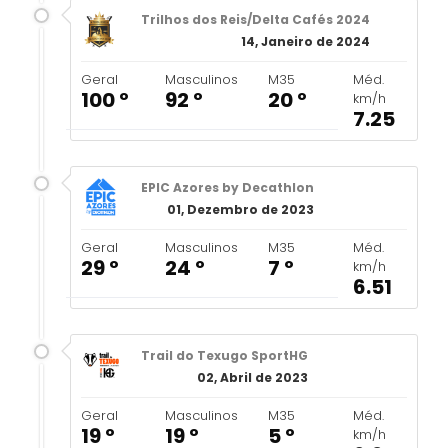
Trilhos dos Reis/Delta Cafés 2024
14, Janeiro de 2024
Geral
Masculinos
M35
Méd.
100 º
92 º
20 º
km/h
7.25
EPIC Azores by Decathlon
01, Dezembro de 2023
Geral
Masculinos
M35
Méd.
29 º
24 º
7 º
km/h
6.51
Trail do Texugo SportHG
02, Abril de 2023
Geral
Masculinos
M35
Méd.
19 º
19 º
5 º
km/h