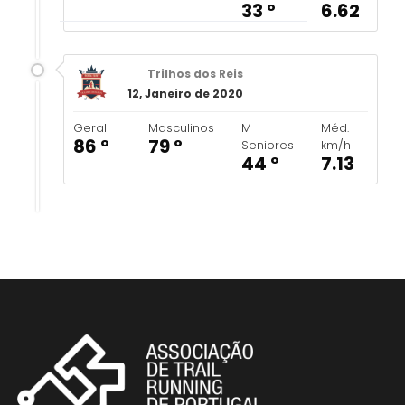
33 º
6.62
Trilhos dos Reis
12, Janeiro de 2020
Geral
Masculinos
M
Méd.
86 º
79 º
Seniores
km/h
44 º
7.13