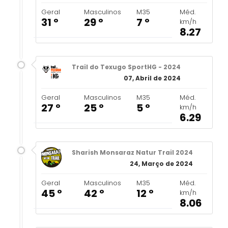
Geral
Masculinos
M35
Méd.
31 º
29 º
7 º
km/h
8.27
Trail do Texugo SportHG - 2024
07, Abril de 2024
Geral
Masculinos
M35
Méd.
27 º
25 º
5 º
km/h
6.29
Sharish Monsaraz Natur Trail 2024
24, Março de 2024
Geral
Masculinos
M35
Méd.
45 º
42 º
12 º
km/h
8.06