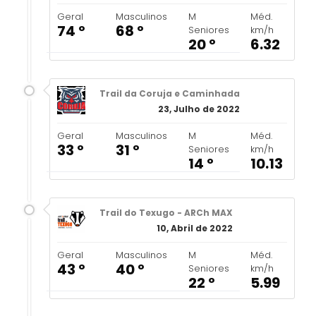
Geral
Masculinos
M
Méd.
74 º
68 º
Seniores
km/h
20 º
6.32
Trail da Coruja e Caminhada
23, Julho de 2022
Geral
Masculinos
M
Méd.
33 º
31 º
Seniores
km/h
14 º
10.13
Trail do Texugo - ARCh MAX
10, Abril de 2022
Geral
Masculinos
M
Méd.
43 º
40 º
Seniores
km/h
22 º
5.99