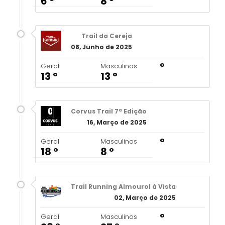
6 º
8 º
Trail da Cereja
08, Junho de 2025
º
Geral
Masculinos
13 º
13 º
Corvus Trail 7ª Edição
16, Março de 2025
º
Geral
Masculinos
18 º
8 º
Trail Running Almourol à Vista
02, Março de 2025
º
Geral
Masculinos