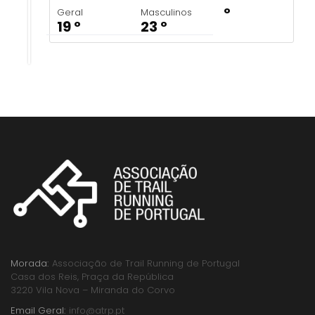
º
Geral
Masculinos
19 º
23 º
Morada:
Associação de Trail Running de Portugal
Casa dos Reis, Praça da República
3220 Vila Nova – Miranda do Corvo
Email Geral:
info@atrp.pt