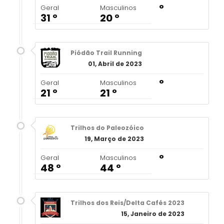
º
Geral
Masculinos
31 º
20 º
Piódão Trail Running
01, Abril de 2023
º
Geral
Masculinos
21 º
21 º
Trilhos do Paleozóico
19, Março de 2023
º
Geral
Masculinos
48 º
44 º
Trilhos dos Reis/Delta Cafés 2023
15, Janeiro de 2023