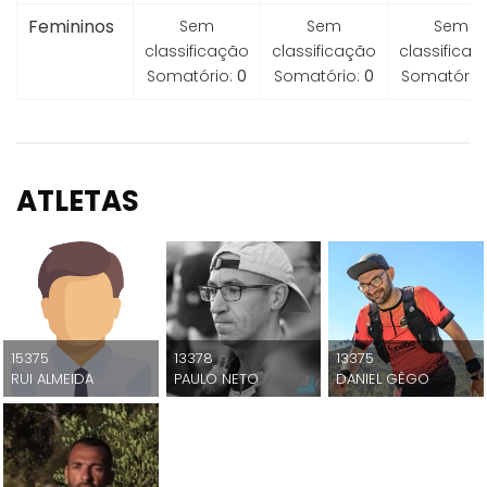
Femininos
Sem
Sem
Sem
classificação
classificação
classifica
Somatório:
0
Somatório:
0
Somatório
ATLETAS
15375
13378
13375
RUI ALMEIDA
PAULO NETO
DANIEL GÊGO