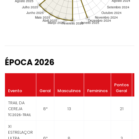
ÉPOCA 2026
P
Pontos
B
Evento
Geral
Masculinos
Femininos
Geral
TRAIL DA
CEREJA
8º
13
21
TC2026-TRAIL
XI
ESTRELAÇOR
ULTRA
6º
8
3