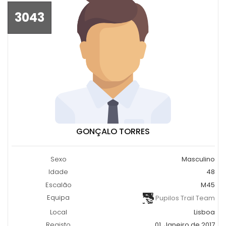
3043
GONÇALO TORRES
Sexo
Masculino
Idade
48
Escalão
M45
Equipa
Pupilos Trail Team
Local
Lisboa
Registo
01, Janeiro de 2017