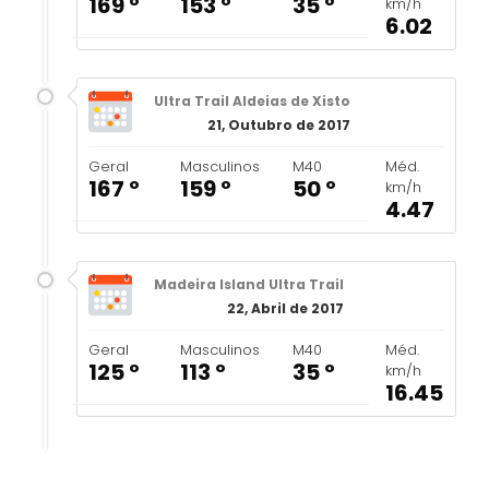
169 º
153 º
35 º
km/h
6.02
Ultra Trail Aldeias de Xisto
21, Outubro de 2017
Geral
Masculinos
M40
Méd.
167 º
159 º
50 º
km/h
4.47
Madeira Island Ultra Trail
22, Abril de 2017
Geral
Masculinos
M40
Méd.
125 º
113 º
35 º
km/h
16.45