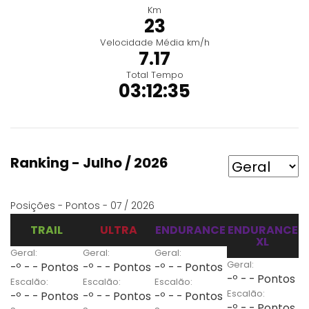
Km
23
Velocidade Média km/h
7.17
Total Tempo
03:12:35
Ranking - Julho / 2026
Posições - Pontos - 07 / 2026
TRAIL
ULTRA
ENDURANCE
ENDURANCE
XL
Geral:
Geral:
Geral:
Geral:
-º - - Pontos
-º - - Pontos
-º - - Pontos
-º - - Pontos
Escalão:
Escalão:
Escalão:
Escalão:
-º - - Pontos
-º - - Pontos
-º - - Pontos
-º - - Pontos