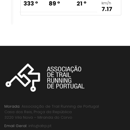
333 º
89 º
21 º
km/h
7.17
Morada:
Associação de Trail Running de Portugal
Casa dos Reis, Praça da República
3220 Vila Nova – Miranda do Corvo
Email Geral:
info@atrp.pt