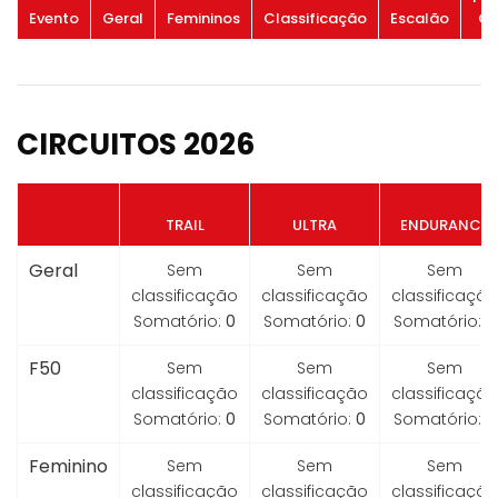
Evento
Geral
Femininos
Classificação
Escalão
Ge
CIRCUITOS 2026
TRAIL
ULTRA
ENDURANCE
Geral
Sem
Sem
Sem
classificação
classificação
classificação
Somatório:
0
Somatório:
0
Somatório:
0
F50
Sem
Sem
Sem
classificação
classificação
classificação
Somatório:
0
Somatório:
0
Somatório:
0
Feminino
Sem
Sem
Sem
classificação
classificação
classificação