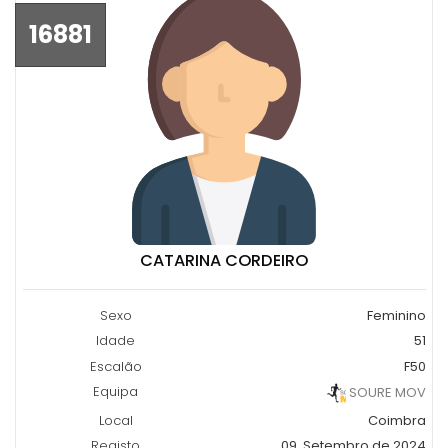
16881
CATARINA CORDEIRO
Sexo
Feminino
Idade
51
Escalão
F50
Equipa
SOURE MOV
Local
Coimbra
Registo
09, Setembro de 2024