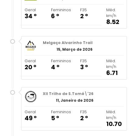
Geral
Femininos
F35
Méd.
34 º
6 º
2 º
km/h
8.52
Melgaço Alvarinho Trail
15, Março de 2026
Geral
Femininos
F35
Méd.
20 º
4 º
3 º
km/h
6.71
XII Trilho de S.Tomé\'26
11, Janeiro de 2026
Geral
Femininos
F35
Méd.
49 º
5 º
2 º
km/h
10.70