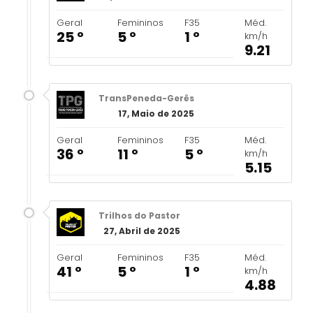
Geral
Femininos
F35
Méd.
25 º
5 º
1 º
km/h
9.21
TransPeneda-Gerês
17, Maio de 2025
Geral
Femininos
F35
Méd.
36 º
11 º
5 º
km/h
5.15
Trilhos do Pastor
27, Abril de 2025
Geral
Femininos
F35
Méd.
41 º
5 º
1 º
km/h
4.88