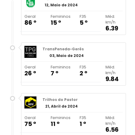
12, Maio de 2024
Geral
Femininos
F35
Méd.
86 º
15 º
5 º
km/h
6.39
TransPeneda-Gerês
03, Maio de 2024
Geral
Femininos
F35
Méd.
26 º
7 º
2 º
km/h
9.84
Trilhos do Pastor
21, Abril de 2024
Geral
Femininos
F35
Méd.
75 º
11 º
1 º
km/h
6.56