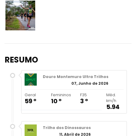
RESUMO
Douro Montemuro Ultra Trilhos
07, Junho de 2026
Geral
Femininos
F35
Méd.
59 º
10 º
3 º
km/h
5.94
Trilho dos Dinossauros
11, Abril de 2026