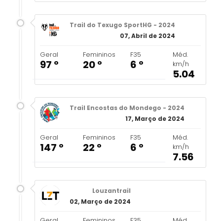
Trail do Texugo SportHG - 2024
07, Abril de 2024
Geral
Femininos
F35
Méd.
97 º
20 º
6 º
km/h
5.04
Trail Encostas do Mondego - 2024
17, Março de 2024
Geral
Femininos
F35
Méd.
147 º
22 º
6 º
km/h
7.56
Louzantrail
02, Março de 2024
Geral
Femininos
F35
Méd.