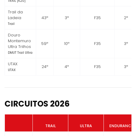
TRAIL [K20]
Trail da
Ladeia
43ª
3ª
F35
2ª
Trail
Douro
Montemuro
59ª
10ª
F35
3ª
Ultra Trilhos
DMUT Trail Ultra
UTAX
24ª
4ª
F35
3ª
UTAX
CIRCUITOS 2026
TRAIL
ULTRA
ENDURANCE