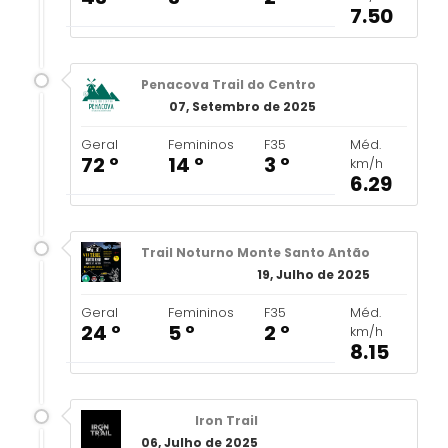
7.50
Penacova Trail do Centro
07, Setembro de 2025
Geral
Femininos
F35
Méd.
72 º
14 º
3 º
km/h
6.29
Trail Noturno Monte Santo Antão
19, Julho de 2025
Geral
Femininos
F35
Méd.
24 º
5 º
2 º
km/h
8.15
Iron Trail
06, Julho de 2025