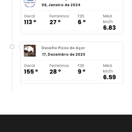
06, Janeiro de 2024
Geral
Femininos
F35
Méd.
113 º
27 º
6 º
km/h
6.83
Desafio Picos do Açor
17, Dezembro de 2023
Geral
Femininos
F35
Méd.
155 º
28 º
9 º
km/h
6.59