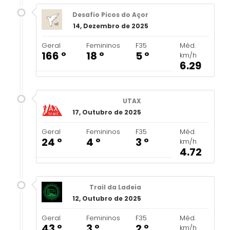
Desafio Picos do Açor
14, Dezembro de 2025
Geral
Femininos
F35
Méd.
166 º
18 º
5 º
km/h
6.29
UTAX
17, Outubro de 2025
Geral
Femininos
F35
Méd.
24 º
4 º
3 º
km/h
4.72
Trail da Ladeia
12, Outubro de 2025
Geral
Femininos
F35
Méd.
43 º
3 º
2 º
km/h