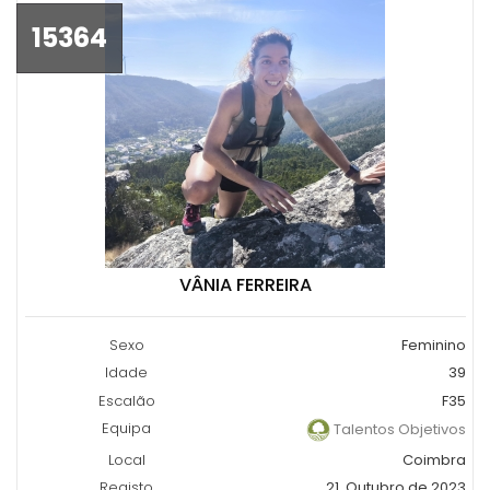
15364
VÂNIA FERREIRA
Sexo
Feminino
Idade
39
Escalão
F35
Equipa
Talentos Objetivos
Local
Coimbra
Registo
21, Outubro de 2023