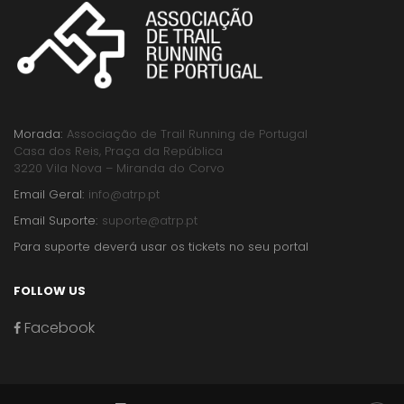
Morada:
Associação de Trail Running de Portugal
Casa dos Reis, Praça da República
3220 Vila Nova – Miranda do Corvo
Email Geral:
info@atrp.pt
Email Suporte:
suporte@atrp.pt
Para suporte deverá usar os tickets no seu portal
FOLLOW US
Facebook