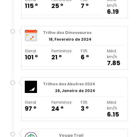
115 º
25 º
7 º
km/h
6.19
Trilho dos Dinossauros
18, Fevereiro de 2024
Geral
Femininos
F35
Méd.
101 º
21 º
6 º
km/h
7.85
Trilhos dos Abutres 2024
26, Janeiro de 2024
Geral
Femininos
F35
Méd.
97 º
24 º
3 º
km/h
6.15
Vouga Trail