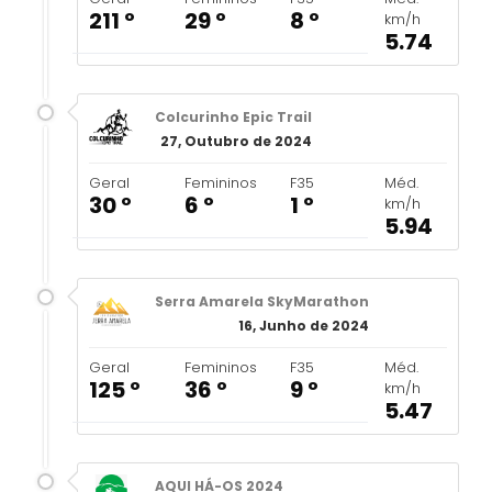
211 º
29 º
8 º
km/h
5.74
Colcurinho Epic Trail
27, Outubro de 2024
Geral
Femininos
F35
Méd.
30 º
6 º
1 º
km/h
5.94
Serra Amarela SkyMarathon
16, Junho de 2024
Geral
Femininos
F35
Méd.
125 º
36 º
9 º
km/h
5.47
AQUI HÁ-OS 2024