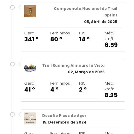
Campeonato Nacional de Trail
Sprint
05, Abril de 2025
Geral
Femininos
F35
Méd.
341 º
80 º
14 º
km/h
6.59
Trail Running Almourol à Vista
02, Março de 2025
Geral
Femininos
F35
Méd.
41 º
4 º
2 º
km/h
8.25
Desafio Picos do Açor
15, Dezembro de 2024
Geral
Femininos
F35
Méd.