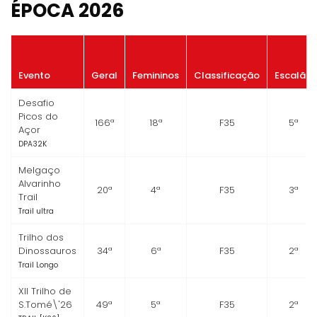
ÉPOCA 2026
Evento
Geral
Femininos
Classificação
Escalão
Desafio
Picos do
166ª
18ª
F35
5ª
Açor
DPA32K
Melgaço
Alvarinho
20ª
4ª
F35
3ª
Trail
Trail ultra
Trilho dos
Dinossauros
34ª
6ª
F35
2ª
Trail Longo
XII Trilho de
S.Tomé\'26
49ª
5ª
F35
2ª