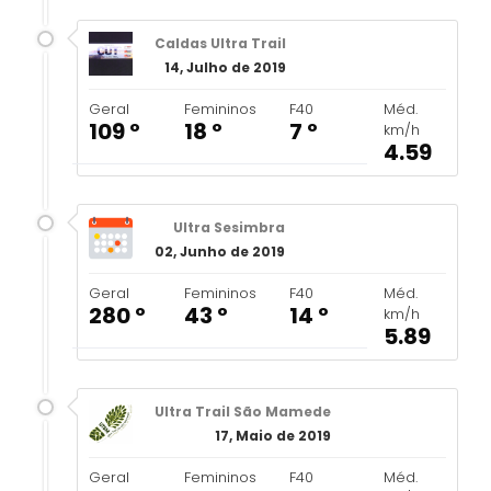
Caldas Ultra Trail
14, Julho de 2019
Geral
Femininos
F40
Méd.
109 º
18 º
7 º
km/h
4.59
Ultra Sesimbra
02, Junho de 2019
Geral
Femininos
F40
Méd.
280 º
43 º
14 º
km/h
5.89
Ultra Trail São Mamede
17, Maio de 2019
Geral
Femininos
F40
Méd.