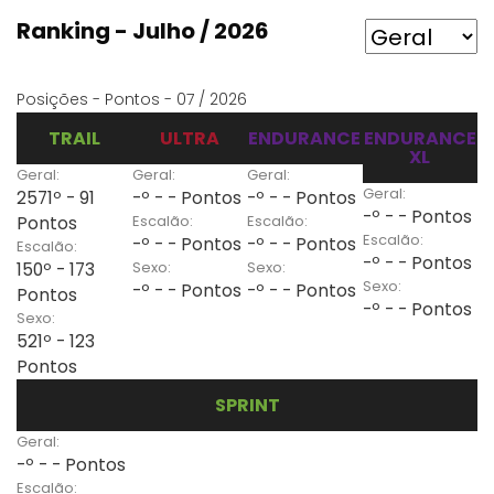
Ranking - Julho / 2026
Posições - Pontos - 07 / 2026
TRAIL
ULTRA
ENDURANCE
ENDURANCE
XL
Geral:
Geral:
Geral:
Geral:
2571º - 91
-º - - Pontos
-º - - Pontos
-º - - Pontos
Escalão:
Escalão:
Pontos
Escalão:
-º - - Pontos
-º - - Pontos
Escalão:
-º - - Pontos
Sexo:
Sexo:
150º - 173
Sexo:
-º - - Pontos
-º - - Pontos
Pontos
-º - - Pontos
Sexo:
521º - 123
Pontos
SPRINT
Geral:
-º - - Pontos
Escalão: