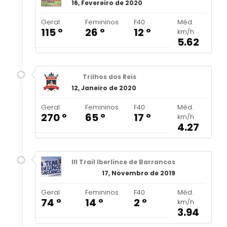
16, Fevereiro de 2020
Geral
Femininos
F40
Méd.
115 º
26 º
12 º
km/h
5.62
Trilhos dos Reis
12, Janeiro de 2020
Geral
Femininos
F40
Méd.
270 º
65 º
17 º
km/h
4.27
III Trail Iberlince de Barrancos
17, Novembro de 2019
Geral
Femininos
F40
Méd.
74 º
14 º
2 º
km/h
3.94