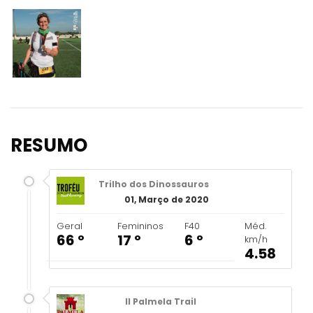
RESUMO
Trilho dos Dinossauros
01, Março de 2020
Geral
Femininos
F40
Méd.
66 º
17 º
6 º
km/h
4.58
II Palmela Trail