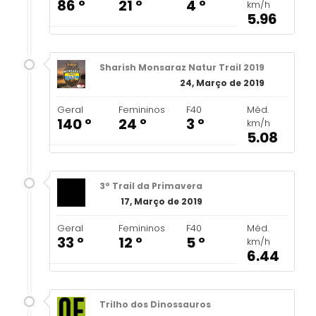
86 º
21 º
4 º
km/h
5.96
Sharish Monsaraz Natur Trail 2019
24, Março de 2019
Geral
Femininos
F40
Méd.
140 º
24 º
3 º
km/h
5.08
3º Trail da Primavera
17, Março de 2019
Geral
Femininos
F40
Méd.
33 º
12 º
5 º
km/h
6.44
Trilho dos Dinossauros