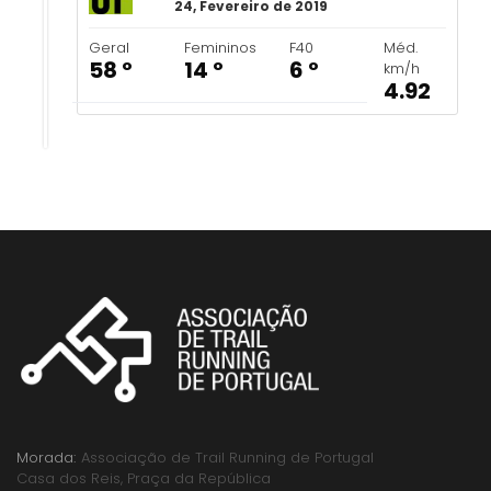
24, Fevereiro de 2019
Geral
Femininos
F40
Méd.
58 º
14 º
6 º
km/h
4.92
Morada:
Associação de Trail Running de Portugal
Casa dos Reis, Praça da República