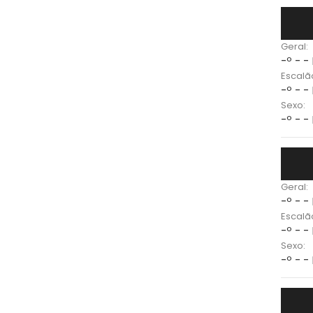
Geral:
-º - -
Escalã
-º - -
Sexo:
-º - -
Geral:
-º - -
Escalã
-º - -
Sexo:
-º - -