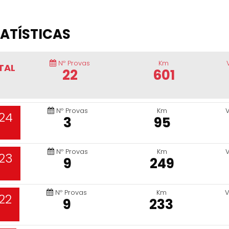
ATÍSTICAS
Nº Provas
Km
TAL
22
601
Nº Provas
Km
24
3
95
Nº Provas
Km
23
9
249
Nº Provas
Km
V
22
9
233