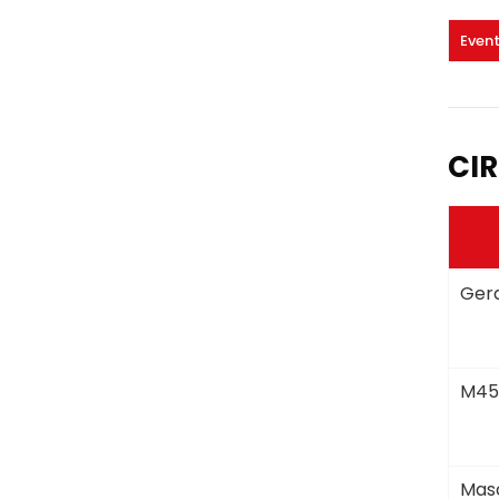
Even
CIR
Gera
M45
Masc