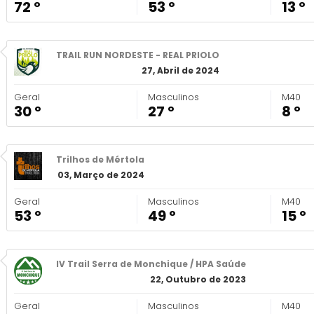
72 º
53 º
13 º
TRAIL RUN NORDESTE - REAL PRIOLO
27, Abril de 2024
Geral
Masculinos
M40
30 º
27 º
8 º
Trilhos de Mértola
03, Março de 2024
Geral
Masculinos
M40
53 º
49 º
15 º
IV Trail Serra de Monchique / HPA Saúde
22, Outubro de 2023
Geral
Masculinos
M40