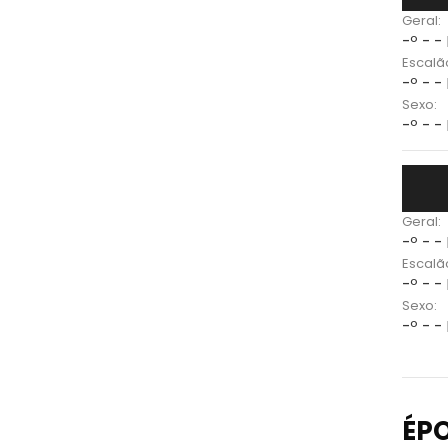
Geral:
-º - -
Escalã
-º - -
Sexo:
-º - -
Geral:
-º - -
Escalã
-º - -
Sexo:
-º - -
ÉP