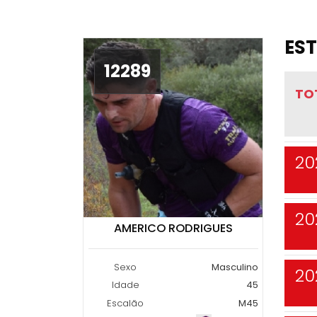
EST
12289
TO
20
20
AMERICO RODRIGUES
Sexo
Masculino
20
Idade
45
Escalão
M45