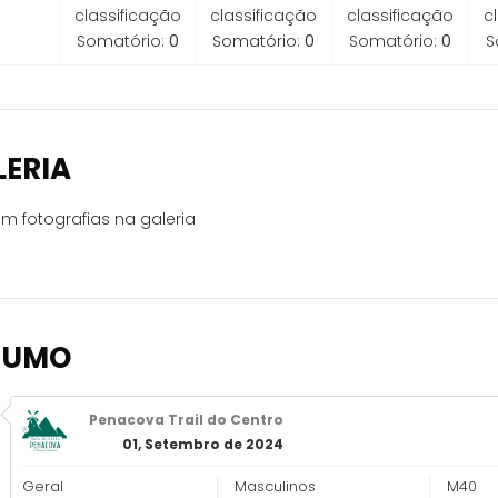
classificação
classificação
classificação
c
Somatório:
0
Somatório:
0
Somatório:
0
S
LERIA
m fotografias na galeria
SUMO
Penacova Trail do Centro
01, Setembro de 2024
Geral
Masculinos
M40