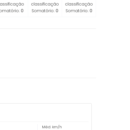
lassificação
classificação
classificação
omatório:
0
Somatório:
0
Somatório:
0
Méd. km/h