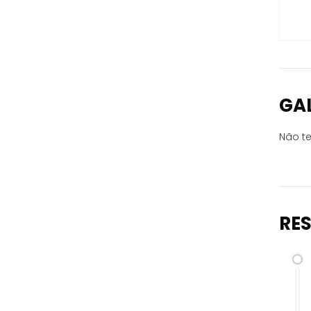
GA
Não te
RE