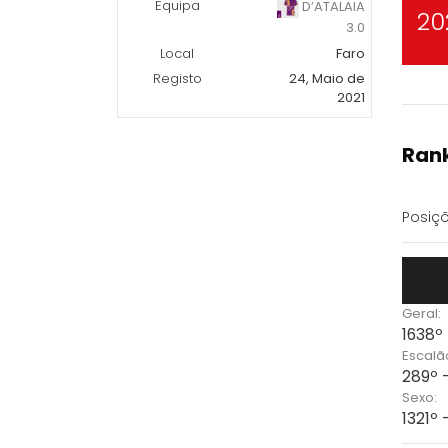
Equipa
D’ATALAIA
20
3.0
Local
Faro
Registo
24, Maio de
2021
Rank
Posiçõ
Geral:
1638º
Escalã
289º 
Sexo:
1321º