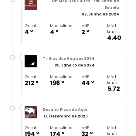
Oh Meu Deus Ultra Trail Serra da
Estrela
07, Junho de 2024
Geral
Masculinos
M45
Méd.
4 º
4 º
2 º
km/h
4.40
Trilhos dos Abutres 2024
26, Janeiro de 2024
Geral
Masculinos
M45
Méd.
212 º
196 º
44 º
km/h
5.72
Desafio Picos do Açor
17, Dezembro de 2023
Geral
Masculinos
M45
Méd.
194 º
174 º
32 º
km/h