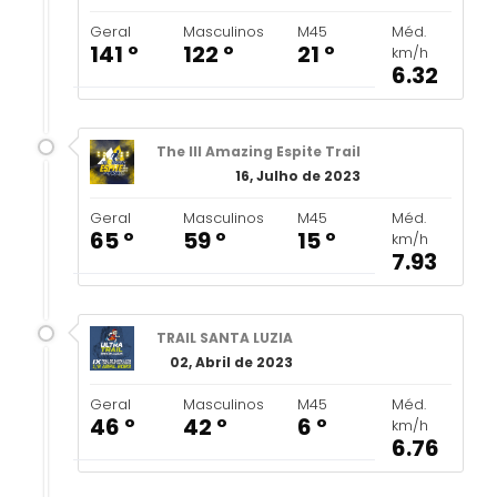
Geral
Masculinos
M45
Méd.
141 º
122 º
21 º
km/h
6.32
The III Amazing Espite Trail
16, Julho de 2023
Geral
Masculinos
M45
Méd.
65 º
59 º
15 º
km/h
7.93
TRAIL SANTA LUZIA
02, Abril de 2023
Geral
Masculinos
M45
Méd.
46 º
42 º
6 º
km/h
6.76