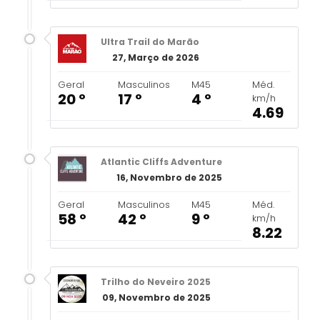
Ultra Trail do Marão
27, Março de 2026
Geral
Masculinos
M45
Méd.
20 º
17 º
4 º
km/h
4.69
Atlantic Cliffs Adventure
16, Novembro de 2025
Geral
Masculinos
M45
Méd.
58 º
42 º
9 º
km/h
8.22
Trilho do Neveiro 2025
09, Novembro de 2025