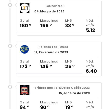
Louzantrail
04, Março de 2023
Geral
Masculinos
M45
Méd.
180 º
155 º
33 º
km/h
5.12
Poiares Trail 2023
12, Fevereiro de 2023
Geral
Masculinos
M45
Méd.
173 º
146 º
25 º
km/h
6.40
Trilhos dos Reis/Delta Cafés 2023
15, Janeiro de 2023
Geral
Masculinos
M45
Méd.
94 º
90 º
19 º
km/h