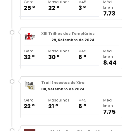
Geral
Masculinos
M45
Méd.
25 º
22 º
3 º
km/h
7.73
XIII Trilhos dos Templários
29, Setembro de 2024
Geral
Masculinos
M45
Méd.
32 º
30 º
6 º
km/h
8.44
Trail Encostas de Xira
08, Setembro de 2024
Geral
Masculinos
M45
Méd.
22 º
21 º
6 º
km/h
7.75