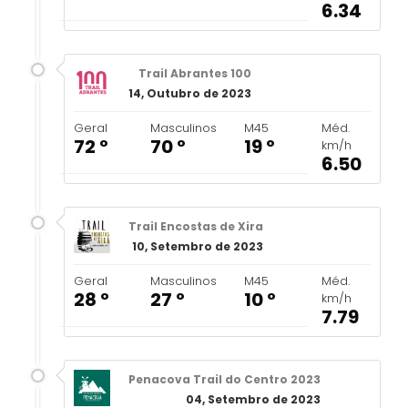
6.34
Trail Abrantes 100
14, Outubro de 2023
Geral
Masculinos
M45
Méd.
72 º
70 º
19 º
km/h
6.50
Trail Encostas de Xira
10, Setembro de 2023
Geral
Masculinos
M45
Méd.
28 º
27 º
10 º
km/h
7.79
Penacova Trail do Centro 2023
04, Setembro de 2023