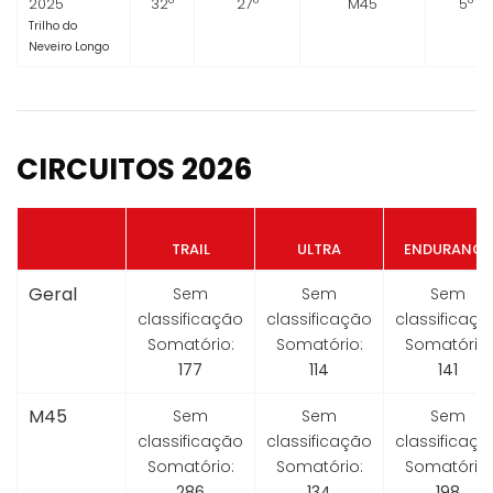
2025
32º
27º
M45
5º
Trilho do
Neveiro Longo
CIRCUITOS 2026
TRAIL
ULTRA
ENDURANCE
Geral
Sem
Sem
Sem
classificação
classificação
classificaçã
Somatório:
Somatório:
Somatório:
177
114
141
M45
Sem
Sem
Sem
classificação
classificação
classificaçã
Somatório:
Somatório:
Somatório:
286
134
198