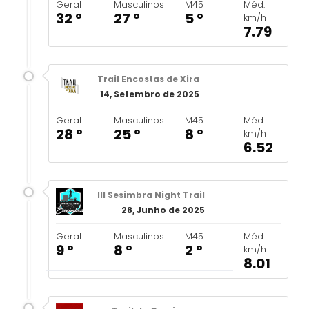
Geral
Masculinos
M45
Méd.
32 º
27 º
5 º
km/h
7.79
Trail Encostas de Xira
14, Setembro de 2025
Geral
Masculinos
M45
Méd.
28 º
25 º
8 º
km/h
6.52
III Sesimbra Night Trail
28, Junho de 2025
Geral
Masculinos
M45
Méd.
9 º
8 º
2 º
km/h
8.01