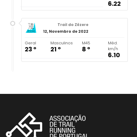
6.22
Trail do Zêzere
12, Novembro de 2022
Geral
Masculinos
M45
Méd.
23 º
21 º
8 º
km/h
6.10