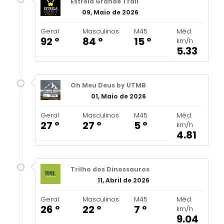
Estrela Grande Trail
09, Maio de 2026
Geral
Masculinos
M45
Méd.
92 º
84 º
15 º
km/h
5.33
Oh Meu Deus by UTMB
01, Maio de 2026
Geral
Masculinos
M45
Méd.
27 º
27 º
5 º
km/h
4.81
Trilho dos Dinossauros
11, Abril de 2026
Geral
Masculinos
M45
Méd.
26 º
22 º
7 º
km/h
9.04