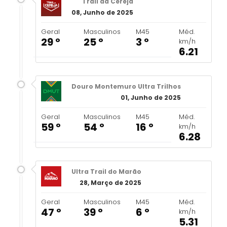
Trail da Cereja
08, Junho de 2025
Geral
Masculinos
M45
Méd.
29 º
25 º
3 º
km/h
6.21
Douro Montemuro Ultra Trilhos
01, Junho de 2025
Geral
Masculinos
M45
Méd.
59 º
54 º
16 º
km/h
6.28
Ultra Trail do Marão
28, Março de 2025
Geral
Masculinos
M45
Méd.
47 º
39 º
6 º
km/h
5.31