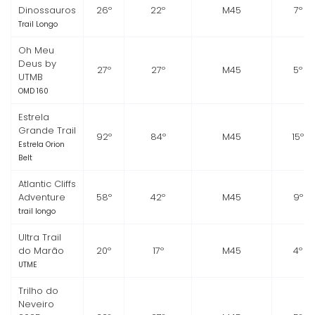
Dinossauros
26º
22º
M45
7º
Trail Longo
Oh Meu
Deus by
27º
27º
M45
5º
UTMB
OMD 160
Estrela
Grande Trail
92º
84º
M45
15º
Estrela Orion
Belt
Atlantic Cliffs
Adventure
58º
42º
M45
9º
trail longo
Ultra Trail
do Marão
20º
17º
M45
4º
UTME
Trilho do
Neveiro