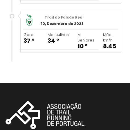
Trail do Falcão Real
10, Dezembro de 2023
Geral
Masculinos
M
Méd.
37 º
34 º
Seniores
km/h
10 º
8.45