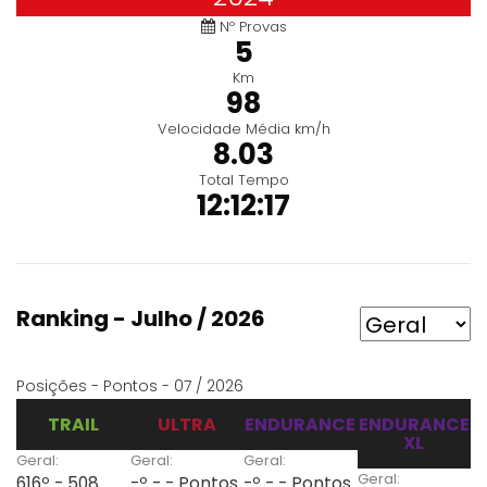
Nº Provas
5
Km
98
Velocidade Média km/h
8.03
Total Tempo
12:12:17
Ranking - Julho / 2026
Posições - Pontos - 07 / 2026
TRAIL
ULTRA
ENDURANCE
ENDURANCE
XL
Geral:
Geral:
Geral:
Geral:
616º - 508
-º - - Pontos
-º - - Pontos