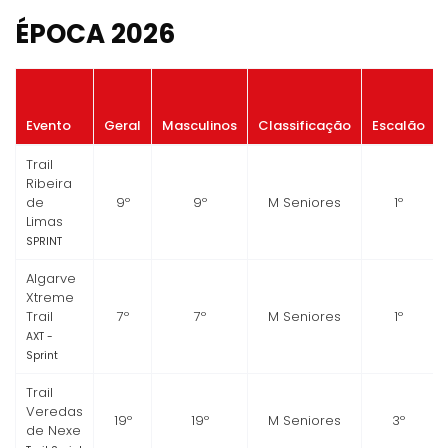
ÉPOCA 2026
Evento
Geral
Masculinos
Classificação
Escalão
Trail
Ribeira
de
9º
9º
M Seniores
1º
Limas
SPRINT
Algarve
Xtreme
Trail
7º
7º
M Seniores
1º
AXT -
Sprint
Trail
Veredas
19º
19º
M Seniores
3º
de Nexe