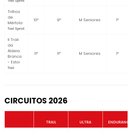
Trail Sprint
Trilhos
de
10º
9º
M Seniores
1º
Mértola
Trail Sprint
II Trail
da
Aldeia
11º
11º
M Seniores
1º
Branca
- Estoi
Trail
CIRCUITOS 2026
TRAIL
ULTRA
ENDURANCE