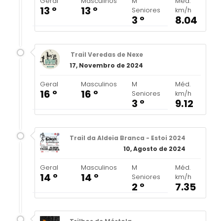
Geral
Masculinos
M
Méd.
13 º
13 º
Seniores
km/h
3 º
8.04
Trail Veredas de Nexe
17, Novembro de 2024
Geral
Masculinos
M
Méd.
16 º
16 º
Seniores
km/h
3 º
9.12
Trail da Aldeia Branca - Estoi 2024
10, Agosto de 2024
Geral
Masculinos
M
Méd.
14 º
14 º
Seniores
km/h
2 º
7.35