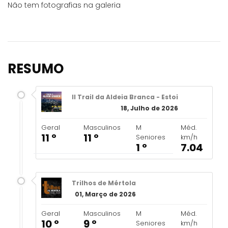
Não tem fotografias na galeria
RESUMO
II Trail da Aldeia Branca - Estoi
18, Julho de 2026
Geral
Masculinos
M
Méd.
11 º
11 º
Seniores
km/h
1 º
7.04
Trilhos de Mértola
01, Março de 2026
Geral
Masculinos
M
Méd.
10 º
9 º
Seniores
km/h