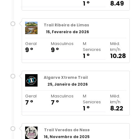
1 º
8.49
Trail Ribeira de Limas
15, Fevereiro de 2026
Geral
Masculinos
M
Méd.
9 º
9 º
Seniores
km/h
1 º
10.28
Algarve Xtreme Trail
25, Janeiro de 2026
Geral
Masculinos
M
Méd.
7 º
7 º
Seniores
km/h
1 º
8.22
Trail Veredas de Nexe
16, Novembro de 2025