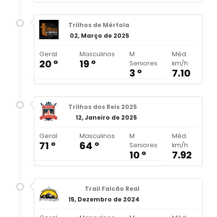
Trilhos de Mértola
02, Março de 2025
Geral
Masculinos
M
Méd.
20 º
19 º
Seniores
km/h
3 º
7.10
Trilhos dos Reis 2025
12, Janeiro de 2025
Geral
Masculinos
M
Méd.
71 º
64 º
Seniores
km/h
10 º
7.92
Trail Falcão Real
15, Dezembro de 2024