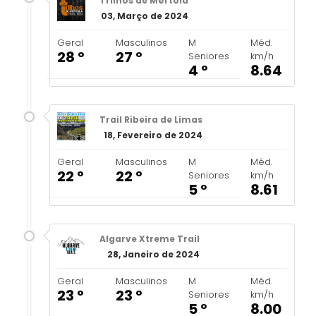
Trilhos de Mértola
03, Março de 2024
Geral
Masculinos
M
Méd.
28 º
27 º
Seniores
km/h
4 º
8.64
Trail Ribeira de Limas
18, Fevereiro de 2024
Geral
Masculinos
M
Méd.
22 º
22 º
Seniores
km/h
5 º
8.61
Algarve Xtreme Trail
28, Janeiro de 2024
Geral
Masculinos
M
Méd.
23 º
23 º
Seniores
km/h
5 º
8.00