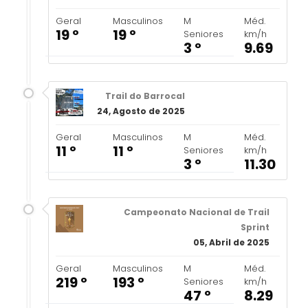
Geral
Masculinos
M
Méd.
19 º
19 º
Seniores
km/h
3 º
9.69
Trail do Barrocal
24, Agosto de 2025
Geral
Masculinos
M
Méd.
11 º
11 º
Seniores
km/h
3 º
11.30
Campeonato Nacional de Trail
Sprint
05, Abril de 2025
Geral
Masculinos
M
Méd.
219 º
193 º
Seniores
km/h
47 º
8.29