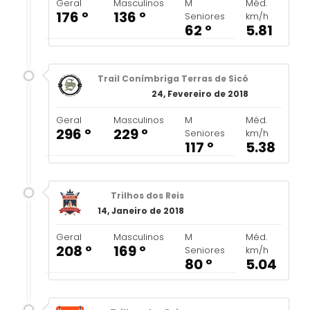
Geral
Masculinos
M
Méd.
176 º
136 º
Seniores
km/h
62 º
5.81
Trail Conímbriga Terras de Sicó
24, Fevereiro de 2018
Geral
Masculinos
M
Méd.
296 º
229 º
Seniores
km/h
117 º
5.38
Trilhos dos Reis
14, Janeiro de 2018
Geral
Masculinos
M
Méd.
208 º
169 º
Seniores
km/h
80 º
5.04