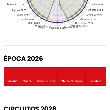
ÉPOCA 2026
P
Evento
Geral
Masculinos
Classificação
Escalão
G
CIRCUITOS 2026