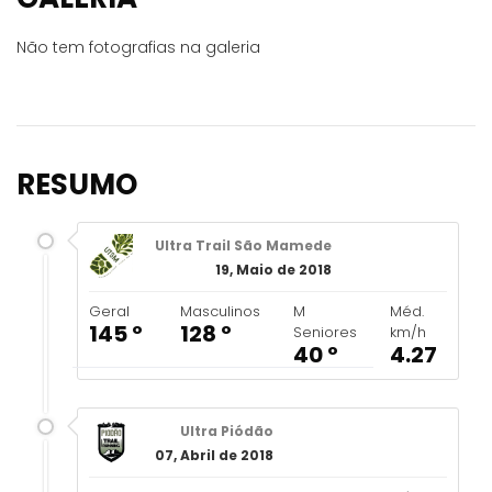
Não tem fotografias na galeria
RESUMO
Ultra Trail São Mamede
19, Maio de 2018
Geral
Masculinos
M
Méd.
145 º
128 º
Seniores
km/h
40 º
4.27
Ultra Piódão
07, Abril de 2018