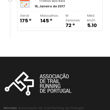
Trilhos dos Reis
15, Janeiro de 2017
Geral
Masculinos
M
Méd.
175 º
145 º
Seniores
km/h
72 º
5.10
Morada:
Associação de Trail Running de Portugal