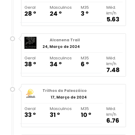
Geral
Masculinos
M35
Méd.
28 º
24 º
3 º
km/h
5.63
Alcanena Trail
24, Março de 2024
Geral
Masculinos
M35
Méd.
38 º
34 º
6 º
km/h
7.48
Trilhos do Paleozóico
17, Março de 2024
Geral
Masculinos
M35
Méd.
33 º
31 º
10 º
km/h
6.76