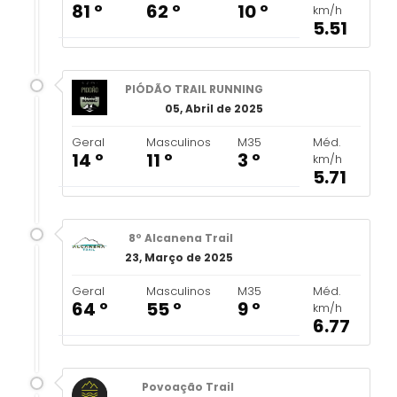
81 º
62 º
10 º
km/h
5.51
PIÓDÃO TRAIL RUNNING
05, Abril de 2025
Geral
Masculinos
M35
Méd.
14 º
11 º
3 º
km/h
5.71
8º Alcanena Trail
23, Março de 2025
Geral
Masculinos
M35
Méd.
64 º
55 º
9 º
km/h
6.77
Povoação Trail