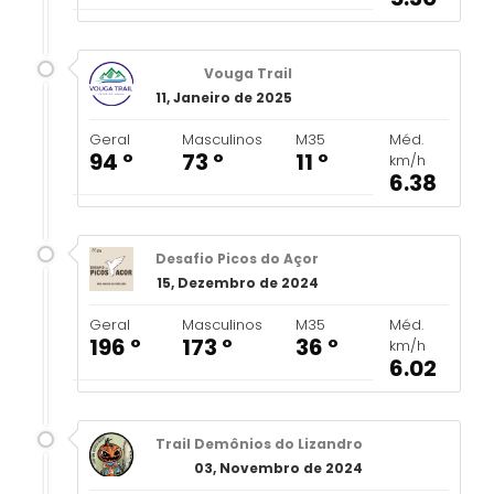
Vouga Trail
11, Janeiro de 2025
Geral
Masculinos
M35
Méd.
94 º
73 º
11 º
km/h
6.38
Desafio Picos do Açor
15, Dezembro de 2024
Geral
Masculinos
M35
Méd.
196 º
173 º
36 º
km/h
6.02
Trail Demônios do Lizandro
03, Novembro de 2024