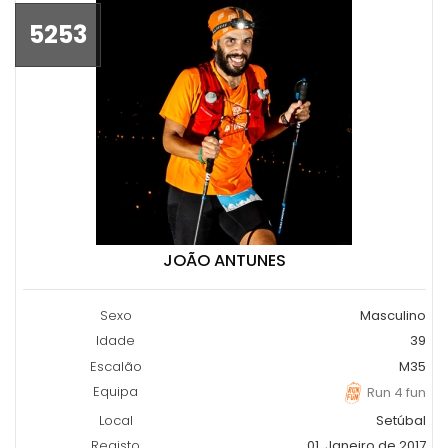
5253
JOÃO ANTUNES
Sexo
Masculino
Idade
39
Escalão
M35
Equipa
Run 4 fun
Local
Setúbal
Registo
01, Janeiro de 2017