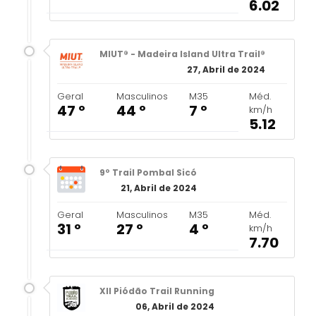
6.02
MIUT® - Madeira Island Ultra Trail®
27, Abril de 2024
Geral
Masculinos
M35
Méd.
47 º
44 º
7 º
km/h
5.12
9º Trail Pombal Sicó
21, Abril de 2024
Geral
Masculinos
M35
Méd.
31 º
27 º
4 º
km/h
7.70
XII Piódão Trail Running
06, Abril de 2024