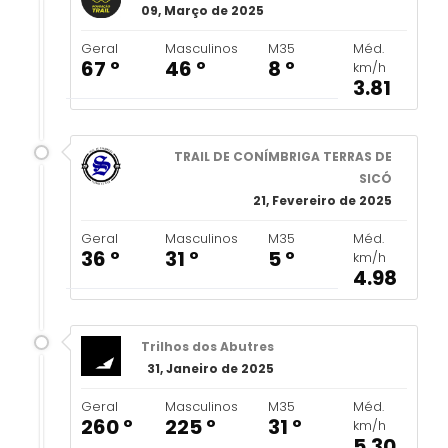
09, Março de 2025
Geral
Masculinos
M35
Méd.
67 º
46 º
8 º
km/h
3.81
TRAIL DE CONÍMBRIGA TERRAS DE
SICÓ
21, Fevereiro de 2025
Geral
Masculinos
M35
Méd.
36 º
31 º
5 º
km/h
4.98
Trilhos dos Abutres
31, Janeiro de 2025
Geral
Masculinos
M35
Méd.
260 º
225 º
31 º
km/h
5.30