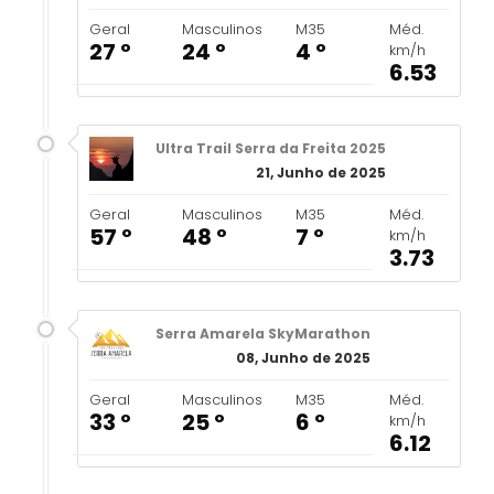
Geral
Masculinos
M35
Méd.
27 º
24 º
4 º
km/h
6.53
Ultra Trail Serra da Freita 2025
21, Junho de 2025
Geral
Masculinos
M35
Méd.
57 º
48 º
7 º
km/h
3.73
Serra Amarela SkyMarathon
08, Junho de 2025
Geral
Masculinos
M35
Méd.
33 º
25 º
6 º
km/h
6.12