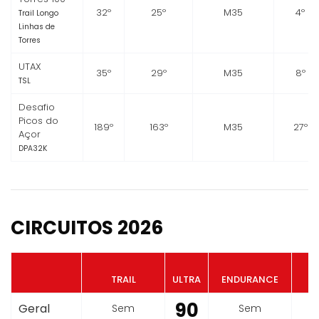
32º
25º
M35
4º
Trail Longo
Linhas de
Torres
UTAX
35º
29º
M35
8º
TSL
Desafio
Picos do
189º
163º
M35
27º
Açor
DPA32K
CIRCUITOS 2026
TRAIL
ULTRA
ENDURANCE
90
Geral
Sem
Sem