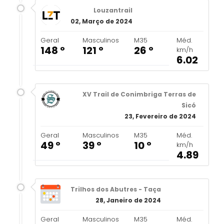
Louzantrail
02, Março de 2024
Geral
Masculinos
M35
Méd.
148 º
121 º
26 º
km/h
6.02
XV Trail de Conimbriga Terras de
Sicó
23, Fevereiro de 2024
Geral
Masculinos
M35
Méd.
49 º
39 º
10 º
km/h
4.89
Trilhos dos Abutres - Taça
28, Janeiro de 2024
Geral
Masculinos
M35
Méd.