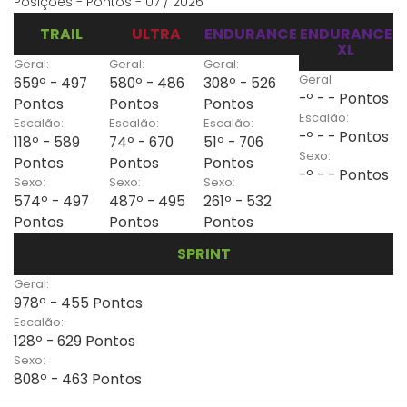
Posições - Pontos - 07 / 2026
TRAIL
ULTRA
ENDURANCE
ENDURANCE
XL
Geral:
Geral:
Geral:
Geral:
659º - 497
580º - 486
308º - 526
-º - - Pontos
Pontos
Pontos
Pontos
Escalão:
Escalão:
Escalão:
Escalão:
-º - - Pontos
118º - 589
74º - 670
51º - 706
Sexo:
Pontos
Pontos
Pontos
-º - - Pontos
Sexo:
Sexo:
Sexo:
574º - 497
487º - 495
261º - 532
Pontos
Pontos
Pontos
SPRINT
Geral:
978º - 455 Pontos
Escalão:
128º - 629 Pontos
Sexo:
808º - 463 Pontos