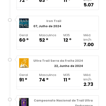
72 º
63 º
11 º
5.07
Iron Trail
07, Julho de 2024
Geral
Masculinos
M35
Méd.
60 º
52 º
12 º
km/h
7.00
Ultra Trail Serra da Freita 2024
22, Junho de 2024
Geral
Masculinos
M35
Méd.
91 º
74 º
11 º
km/h
2.73
Campeonato Nacional de Trail Ultra
Endurance