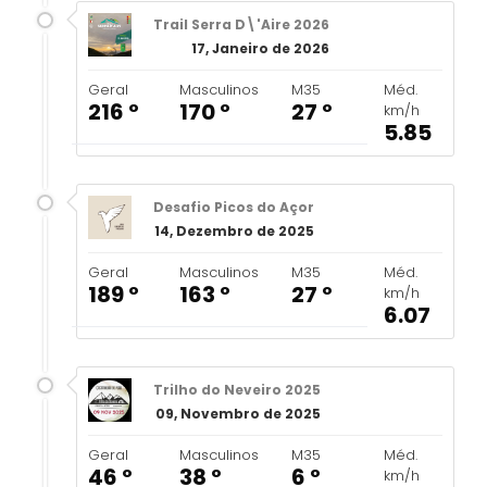
Trail Serra D\'Aire 2026
17, Janeiro de 2026
Geral
Masculinos
M35
Méd.
216 º
170 º
27 º
km/h
5.85
Desafio Picos do Açor
14, Dezembro de 2025
Geral
Masculinos
M35
Méd.
189 º
163 º
27 º
km/h
6.07
Trilho do Neveiro 2025
09, Novembro de 2025
Geral
Masculinos
M35
Méd.
46 º
38 º
6 º
km/h