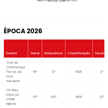
ÉPOCA 2026
Evento
Geral
Masculinos
Classificação
Escalão
Trail de
Conímbriga
Terras de
15º
12º
M35
2º
Sicó
Trail Sprint
Oh Meu
Deus by
117º
100º
M35
22º
UTMB
OMD 50