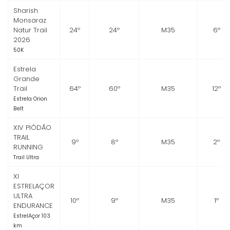
Sharish
Monsaraz
Natur Trail
24º
24º
M35
6º
2026
50K
Estrela
Grande
Trail
64º
60º
M35
12º
Estrela Orion
Belt
XIV PIÓDÃO
TRAIL
9º
8º
M35
2º
RUNNING
Trail Ultra
XI
ESTRELAÇOR
ULTRA
10º
9º
M35
1º
ENDURANCE
EstrelAçor 103
km