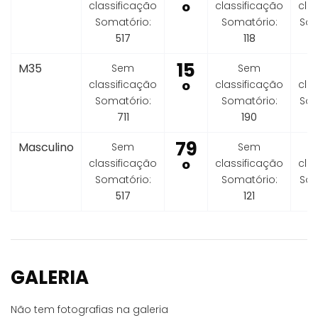
classificação
º
classificação
cla
Somatório:
Somatório:
Som
517
118
15
M35
Sem
Sem
classificação
º
classificação
cla
Somatório:
Somatório:
Som
711
190
79
Masculino
Sem
Sem
classificação
º
classificação
cla
Somatório:
Somatório:
Som
517
121
GALERIA
Não tem fotografias na galeria