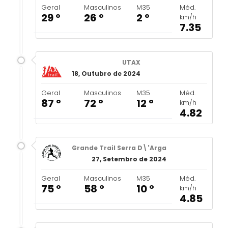
Geral
Masculinos
M35
Méd.
29 º
26 º
2 º
km/h
7.35
UTAX
18, Outubro de 2024
Geral
Masculinos
M35
Méd.
87 º
72 º
12 º
km/h
4.82
Grande Trail Serra D\'Arga
27, Setembro de 2024
Geral
Masculinos
M35
Méd.
75 º
58 º
10 º
km/h
4.85