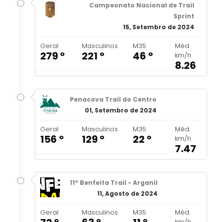
Campeonato Nacional de Trail
Sprint
15, Setembro de 2024
Geral
Masculinos
M35
Méd.
279 º
221 º
46 º
km/h
8.26
Penacova Trail do Centro
01, Setembro de 2024
Geral
Masculinos
M35
Méd.
156 º
129 º
22 º
km/h
7.47
11º Benfeita Trail - Arganil
11, Agosto de 2024
Geral
Masculinos
M35
Méd.
km/h