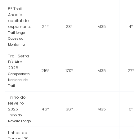
5º Trail
Anadia
capital do
espumante
24º
23º
M35
4º
Trail longo
Caves da
Montanha
Trail Serra
D\'Aire
2026
216º
170º
M35
27º
Campeonato
Nacional de
Trail
Trilho do
Neveiro
2025
46º
38º
M35
6º
Trilho do
Neveiro Longo
Linhas de
Torres 100