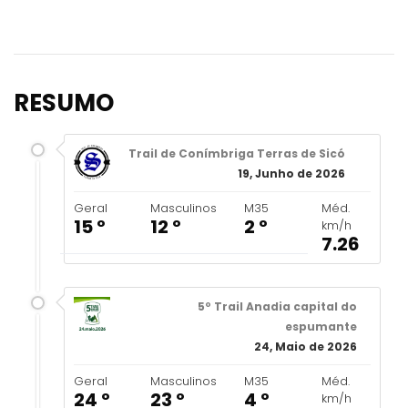
RESUMO
Trail de Conímbriga Terras de Sicó
19, Junho de 2026
Geral
Masculinos
M35
Méd.
15 º
12 º
2 º
km/h
7.26
5º Trail Anadia capital do
espumante
24, Maio de 2026
Geral
Masculinos
M35
Méd.
24 º
23 º
4 º
km/h