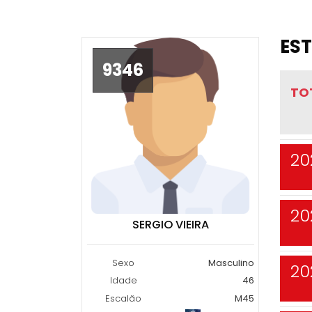
EST
9346
TO
20
20
SERGIO VIEIRA
Sexo
Masculino
20
Idade
46
Escalão
M45