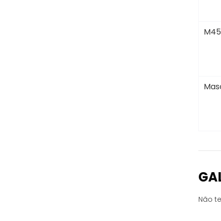
M45
Masc
GA
Não te