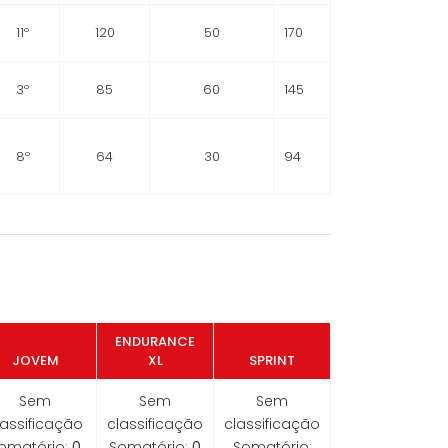
11º
120
50
170
3º
85
60
145
8º
64
30
94
ENDURANCE
JOVEM
XL
SPRINT
Sem
Sem
Sem
lassificação
classificação
classificação
omatório:
0
Somatório:
0
Somatório: