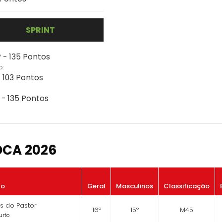
SPRINT
 - 135 Pontos
o:
- 103 Pontos
 - 135 Pontos
OCA 2026
to
Geral
Masculinos
Classificação
os do Pastor
16º
15º
M45
urto