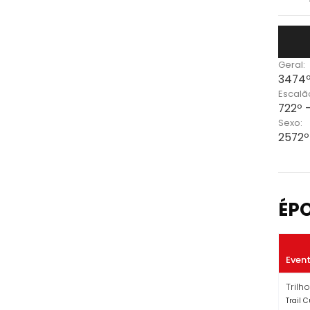
Geral:
3474º
Escalã
722º 
Sexo:
2572º
ÉP
Even
Trilh
Trail C