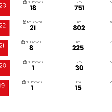
Nº Provas
Km
23
18
751
Nº Provas
Km
V
22
21
802
Nº Provas
Km
V
21
8
225
Nº Provas
Km
20
1
30
Nº Provas
Km
V
19
1
15