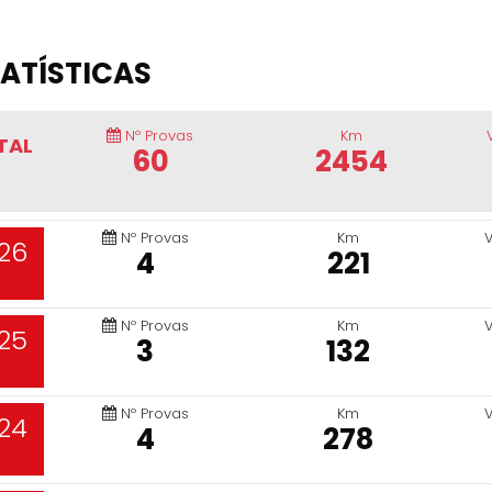
ATÍSTICAS
Nº Provas
Km
TAL
60
2454
Nº Provas
Km
26
4
221
Nº Provas
Km
25
3
132
Nº Provas
Km
24
4
278