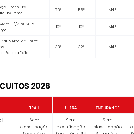
ça Cross Trail
73º
56º
M45
Ultra Endurance
 Serra D\'Aire 2026
10º
10º
M45
Longo
 Trail Serra da Freita
os
33º
32º
M45
rail Serra da Freita
CUITOS 2026
TRAIL
ULTRA
ENDURANCE
l
Sem
Sem
Sem
classificação
classificação
classificação
c
Somatório:
Somatório:
94
Somatório:
S