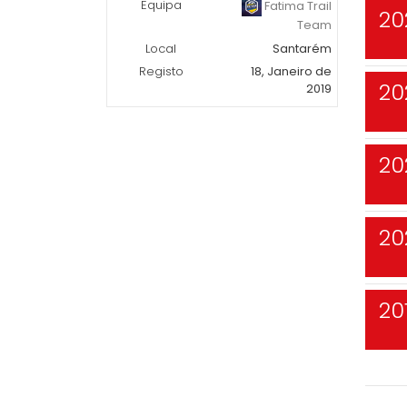
Equipa
Fatima Trail
20
Team
Local
Santarém
Registo
18, Janeiro de
20
2019
20
20
20