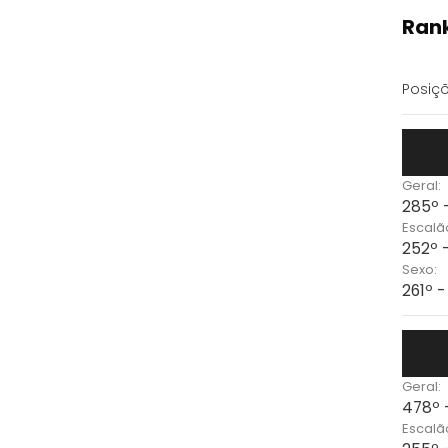
Rank
Posiçõ
Geral:
285º 
Escalã
252º 
Sexo:
261º 
Geral:
478º 
Escalã