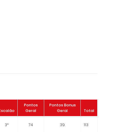
Pontos
Pontos Bonus
Escalão
Geral
Geral
Total
3º
74
39
113