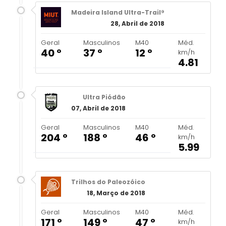
Madeira Island Ultra-Trail®
28, Abril de 2018
Geral
Masculinos
M40
Méd.
40 º
37 º
12 º
km/h
4.81
Ultra Piódão
07, Abril de 2018
Geral
Masculinos
M40
Méd.
204 º
188 º
46 º
km/h
5.99
Trilhos do Paleozóico
18, Março de 2018
Geral
Masculinos
M40
Méd.
171 º
149 º
47 º
km/h