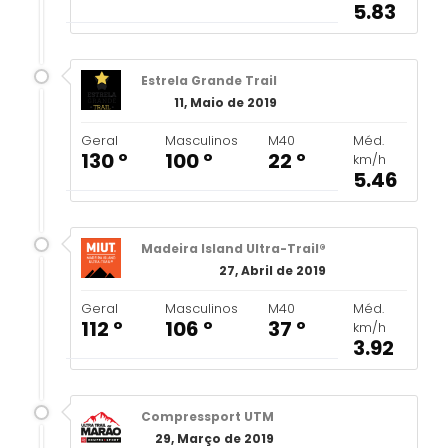
5.83
Estrela Grande Trail
11, Maio de 2019
Geral
Masculinos
M40
Méd.
130 º
100 º
22 º
km/h
5.46
Madeira Island Ultra-Trail®
27, Abril de 2019
Geral
Masculinos
M40
Méd.
112 º
106 º
37 º
km/h
3.92
Compressport UTM
29, Março de 2019