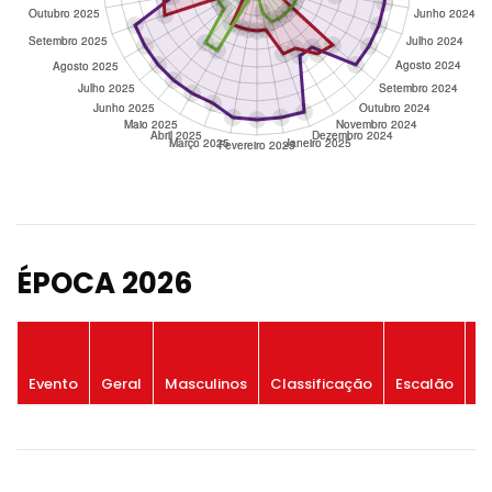
ÉPOCA 2026
P
Evento
Geral
Masculinos
Classificação
Escalão
G