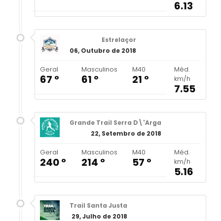
6.13
Estrelaçor
06, Outubro de 2018
Geral
Masculinos
M40
Méd.
67 º
61 º
21 º
km/h
7.55
Grande Trail Serra D\'Arga
22, Setembro de 2018
Geral
Masculinos
M40
Méd.
240 º
214 º
57 º
km/h
5.16
Trail Santa Justa
29, Julho de 2018