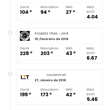
Geral
Masculinos
M40
Méd.
104 º
94 º
27 º
km/h
4.04
POIARES TRAIL - 2019
10, Fevereiro de 2019
Geral
Masculinos
M40
Méd.
228 º
203 º
43 º
km/h
6.67
Louzantrail
27, Janeiro de 2019
Geral
Masculinos
M40
Méd.
199 º
173 º
42 º
km/h
5.46