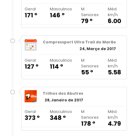
Geral
Masculinos
M
Méd.
171 º
146 º
Seniores
km/h
79 º
6.00
Compressport Ultra Trail do Marão
24, Março de 2017
Geral
Masculinos
M
Méd.
127 º
114 º
Seniores
km/h
55 º
5.58
Trilhos dos Abutres
28, Janeiro de 2017
Geral
Masculinos
M
Méd.
373 º
348 º
Seniores
km/h
178 º
4.79