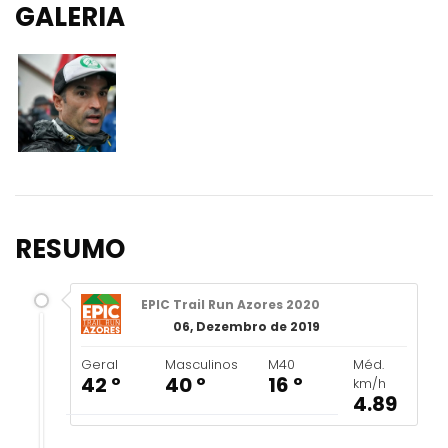
GALERIA
RESUMO
EPIC Trail Run Azores 2020
06, Dezembro de 2019
Geral
Masculinos
M40
Méd.
42 º
40 º
16 º
km/h
4.89