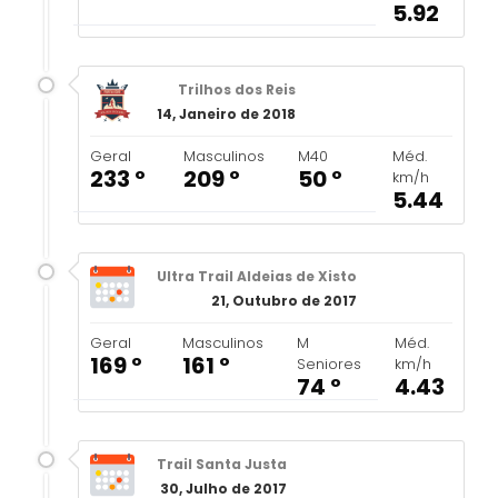
5.92
Trilhos dos Reis
14, Janeiro de 2018
Geral
Masculinos
M40
Méd.
233 º
209 º
50 º
km/h
5.44
Ultra Trail Aldeias de Xisto
21, Outubro de 2017
Geral
Masculinos
M
Méd.
169 º
161 º
Seniores
km/h
74 º
4.43
Trail Santa Justa
30, Julho de 2017