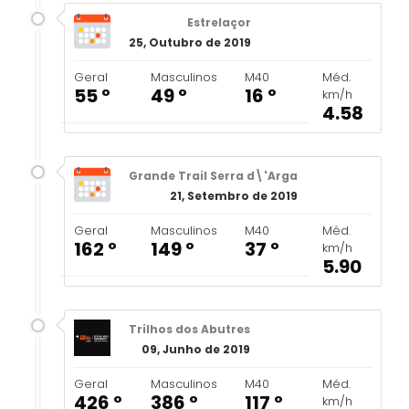
Estrelaçor
25, Outubro de 2019
Geral
Masculinos
M40
Méd.
55 º
49 º
16 º
km/h
4.58
Grande Trail Serra d\'Arga
21, Setembro de 2019
Geral
Masculinos
M40
Méd.
162 º
149 º
37 º
km/h
5.90
Trilhos dos Abutres
09, Junho de 2019
Geral
Masculinos
M40
Méd.
426 º
386 º
117 º
km/h