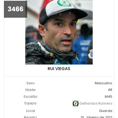
3466
RUI VIEGAS
Sexo
Masculino
Idade
48
Escalão
M45
Equipa
Galhardos Runners
Local
Guarda
Registo
01, Janeiro de 2017