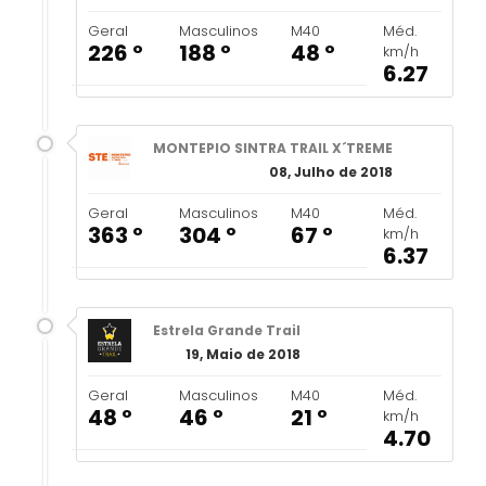
Geral
Masculinos
M40
Méd.
226 º
188 º
48 º
km/h
6.27
MONTEPIO SINTRA TRAIL X´TREME
08, Julho de 2018
Geral
Masculinos
M40
Méd.
363 º
304 º
67 º
km/h
6.37
Estrela Grande Trail
19, Maio de 2018
Geral
Masculinos
M40
Méd.
48 º
46 º
21 º
km/h
4.70