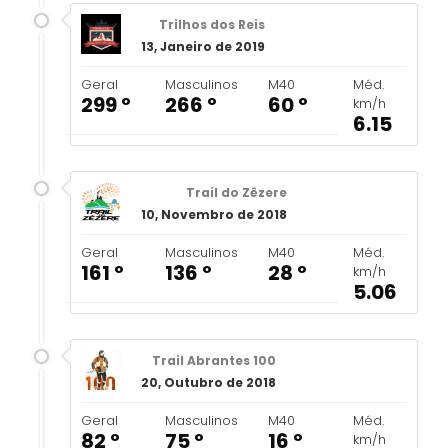
Trilhos dos Reis
13, Janeiro de 2019
Geral
Masculinos
M40
Méd.
299 º
266 º
60 º
km/h
6.15
Trail do Zêzere
10, Novembro de 2018
Geral
Masculinos
M40
Méd.
161 º
136 º
28 º
km/h
5.06
Trail Abrantes 100
20, Outubro de 2018
Geral
Masculinos
M40
Méd.
82 º
75 º
16 º
km/h