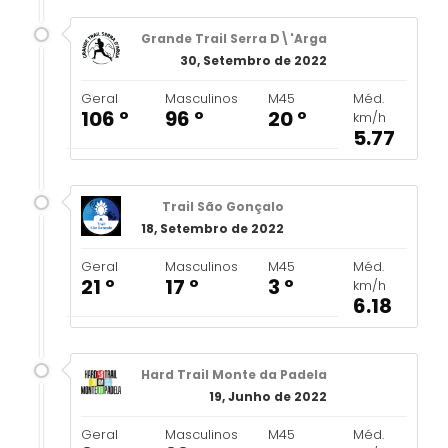
Grande Trail Serra D\'Arga
30, Setembro de 2022
Geral
Masculinos
M45
Méd.
106 º
96 º
20 º
km/h
5.77
Trail São Gonçalo
18, Setembro de 2022
Geral
Masculinos
M45
Méd.
21 º
17 º
3 º
km/h
6.18
Hard Trail Monte da Padela
19, Junho de 2022
Geral
Masculinos
M45
Méd.