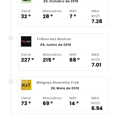
20, Outubro de 2019
Geral
Masculinos
M40
Méd.
32 º
28 º
7 º
km/h
7.28
Trilhos dos Abutres
09, Junho de 2019
Geral
Masculinos
M40
Méd.
227 º
215 º
68 º
km/h
7.01
Melgaço Alvarinho Trail
26, Maio de 2019
Geral
Masculinos
M40
Méd.
73 º
69 º
14 º
km/h
6.94