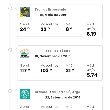
Trail de Esposende
01, Maio de 2019
Geral
Masculinos
M40
Méd.
24 º
22 º
8 º
km/h
8.19
Trail do Zêzere
10, Novembro de 2018
Geral
Masculinos
M40
Méd.
117 º
103 º
21 º
km/h
5.74
Grande Trail Serra D\'Arga
22, Setembro de 2018
Geral
Masculinos
M40
Méd.