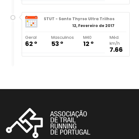
STUT - Santo Thyrso Ultra Trilhos
12, Fevereiro de 2017
Geral
Masculinos
M40
Méd.
62 º
53 º
12 º
km/h
7.66