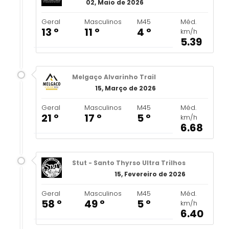
02, Maio de 2026
Geral
Masculinos
M45
Méd.
13 º
11 º
4 º
km/h
5.39
Melgaço Alvarinho Trail
15, Março de 2026
Geral
Masculinos
M45
Méd.
21 º
17 º
5 º
km/h
6.68
Stut - Santo Thyrso Ultra Trilhos
15, Fevereiro de 2026
Geral
Masculinos
M45
Méd.
58 º
49 º
5 º
km/h
6.40