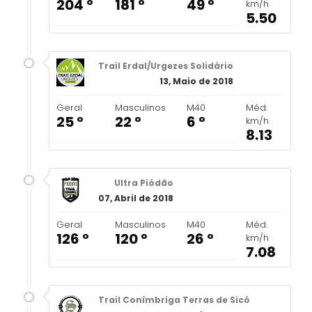
204 º
181 º
49 º
km/h
5.50
Trail Erdal/Urgezes Solidário
13, Maio de 2018
Geral
Masculinos
M40
Méd.
25 º
22 º
6 º
km/h
8.13
Ultra Piódão
07, Abril de 2018
Geral
Masculinos
M40
Méd.
126 º
120 º
26 º
km/h
7.08
Trail Conímbriga Terras de Sicó