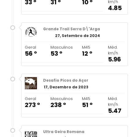
33 º
31 º
10 º
km/h
4.85
Grande Trail Serra D\'Arga
27, Setembro de 2024
Geral
Masculinos
M45
Méd.
56 º
53 º
12 º
km/h
5.96
Desafio Picos do Açor
17, Dezembro de 2023
Geral
Masculinos
M45
Méd.
273 º
238 º
51 º
km/h
5.47
Ultra Geira Romana