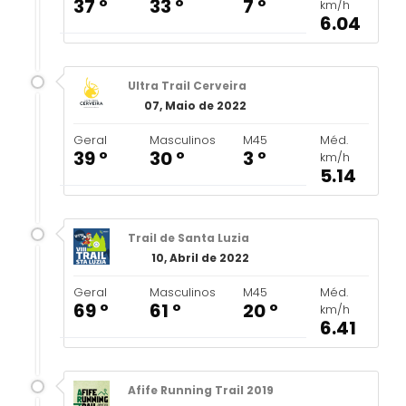
37 º
33 º
7 º
km/h
6.04
Ultra Trail Cerveira
07, Maio de 2022
Geral
Masculinos
M45
Méd.
39 º
30 º
3 º
km/h
5.14
Trail de Santa Luzia
10, Abril de 2022
Geral
Masculinos
M45
Méd.
69 º
61 º
20 º
km/h
6.41
Afife Running Trail 2019