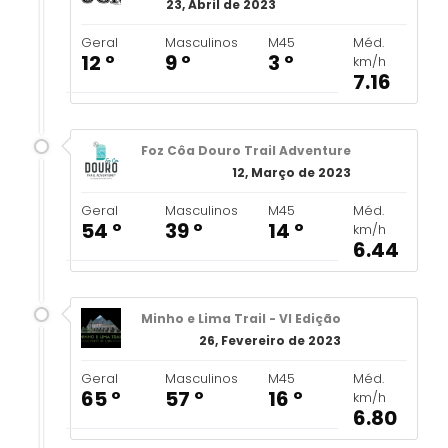
23, Abril de 2023
Geral
Masculinos
M45
Méd.
12 º
9 º
3 º
km/h
7.16
Foz Côa Douro Trail Adventure
12, Março de 2023
Geral
Masculinos
M45
Méd.
54 º
39 º
14 º
km/h
6.44
Minho e Lima Trail - VI Edição
26, Fevereiro de 2023
Geral
Masculinos
M45
Méd.
65 º
57 º
16 º
km/h
6.80