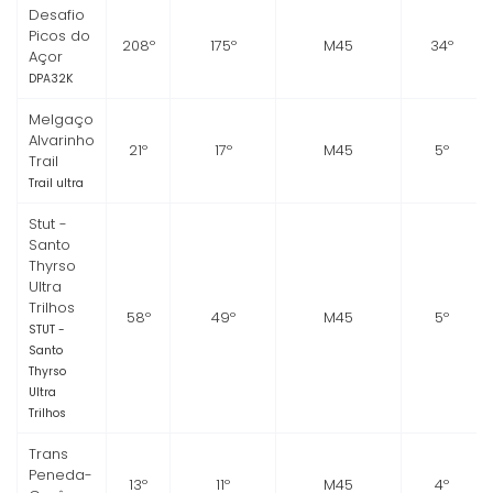
Desafio
Picos do
208º
175º
M45
34º
Açor
DPA32K
Melgaço
Alvarinho
21º
17º
M45
5º
Trail
Trail ultra
Stut -
Santo
Thyrso
Ultra
Trilhos
58º
49º
M45
5º
STUT -
Santo
Thyrso
Ultra
Trilhos
Trans
Peneda-
13º
11º
M45
4º