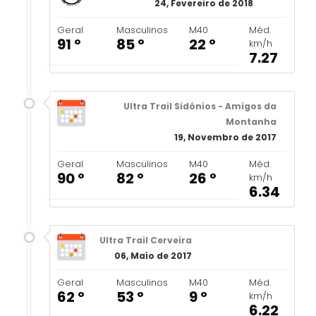
24, Fevereiro de 2018
Geral
Masculinos
M40
Méd.
91 º
85 º
22 º
km/h
7.27
Ultra Trail Sidónios - Amigos da
Montanha
19, Novembro de 2017
Geral
Masculinos
M40
Méd.
90 º
82 º
26 º
km/h
6.34
Ultra Trail Cerveira
06, Maio de 2017
Geral
Masculinos
M40
Méd.
62 º
53 º
9 º
km/h
6.22