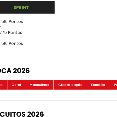
SPRINT
- 516 Pontos
o:
 775 Pontos
- 516 Pontos
OCA 2026
to
Geral
Masculinos
Classificação
Escalão
P
CUITOS 2026