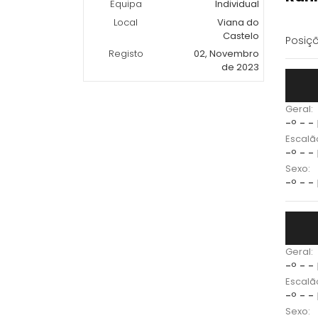
Equipa
Individual
Local
Viana do
Castelo
Posiçõ
Registo
02, Novembro
de 2023
Geral:
-º - -
Escalã
-º - -
Sexo:
-º - -
Geral:
-º - -
Escalã
-º - -
Sexo: