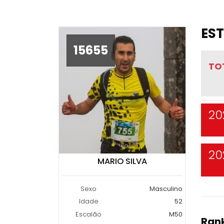
EST
15655
TO
20
20
MARIO SILVA
Sexo
Masculino
Idade
52
Escalão
M50
Rank