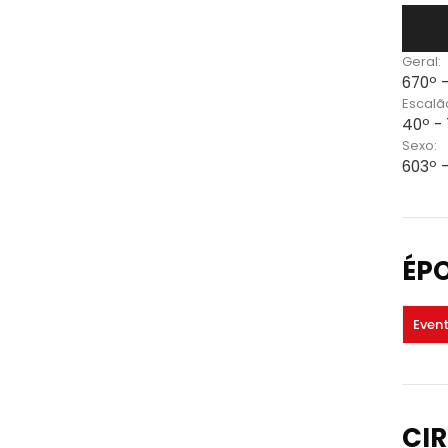
Geral:
670º 
Escalã
40º -
Sexo:
603º 
ÉP
Even
CIR