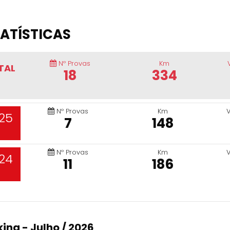
ATÍSTICAS
Nº Provas
Km
TAL
18
334
Nº Provas
Km
25
7
148
Nº Provas
Km
24
11
186
ing - Julho / 2026