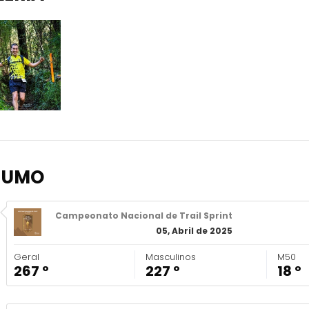
SUMO
Campeonato Nacional de Trail Sprint
05, Abril de 2025
Geral
Masculinos
M50
267 º
227 º
18 º