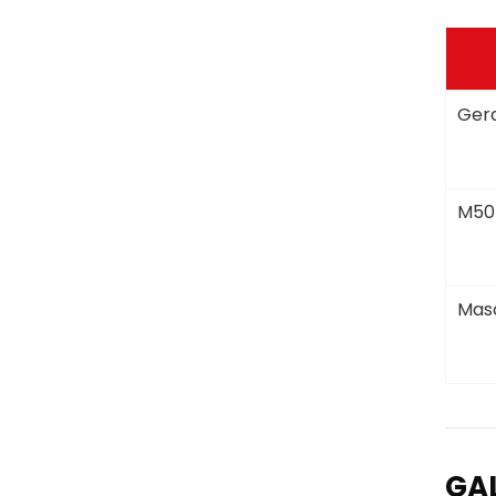
Gera
M50
Masc
GA