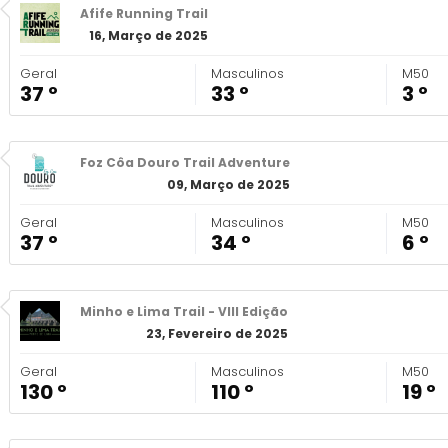
Afife Running Trail
16, Março de 2025
Geral
Masculinos
M50
37 º
33 º
3 º
Foz Côa Douro Trail Adventure
09, Março de 2025
Geral
Masculinos
M50
37 º
34 º
6 º
Minho e Lima Trail - VIII Edição
23, Fevereiro de 2025
Geral
Masculinos
M50
130 º
110 º
19 º