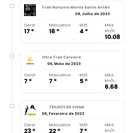
Trail Noturno Monte Santo Antão
08, Julho de 2023
Geral
Masculinos
M35
Méd.
17 º
16 º
4 º
km/h
10.08
Ultra Trail Cerveira
06, Maio de 2023
Geral
Masculinos
M35
Méd.
7 º
7 º
5 º
km/h
6.68
TRILHOS DE VIANA
05, Fevereiro de 2023
Geral
Masculinos
M35
Méd.
23 º
22 º
7 º
km/h