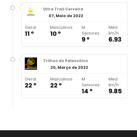
Ultra Trail Cerveira
07, Maio de 2022
Geral
Masculinos
M
Méd.
11 º
10 º
Seniores
km/h
9 º
6.93
Trilhos do Paleozóico
20, Março de 2022
Geral
Masculinos
M
Méd.
22 º
22 º
Seniores
km/h
14 º
9.85