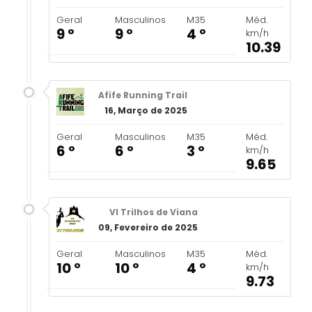
Geral
Masculinos
M35
Méd.
9 º
9 º
4 º
km/h
10.39
Afife Running Trail
16, Março de 2025
Geral
Masculinos
M35
Méd.
6 º
6 º
3 º
km/h
9.65
VI Trilhos de Viana
09, Fevereiro de 2025
Geral
Masculinos
M35
Méd.
10 º
10 º
4 º
km/h
9.73