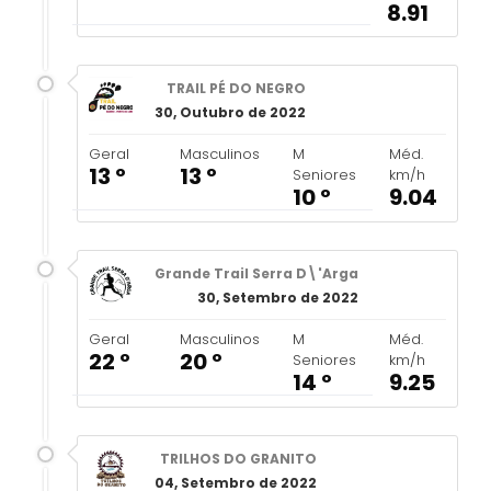
8.91
TRAIL PÉ DO NEGRO
30, Outubro de 2022
Geral
Masculinos
M
Méd.
13 º
13 º
Seniores
km/h
10 º
9.04
Grande Trail Serra D\'Arga
30, Setembro de 2022
Geral
Masculinos
M
Méd.
22 º
20 º
Seniores
km/h
14 º
9.25
TRILHOS DO GRANITO
04, Setembro de 2022