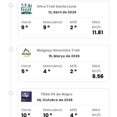
Ultra Trail Santa Luzia
12, Abril de 2026
Geral
Masculinos
M35
Méd.
9 º
9 º
2 º
km/h
11.81
Melgaço Alvarinho Trail
15, Março de 2026
Geral
Masculinos
M35
Méd.
5 º
4 º
2 º
km/h
8.56
TRAIL Pé do Negro
26, Outubro de 2025
Geral
Masculinos
M35
Méd.
10 º
10 º
4 º
km/h