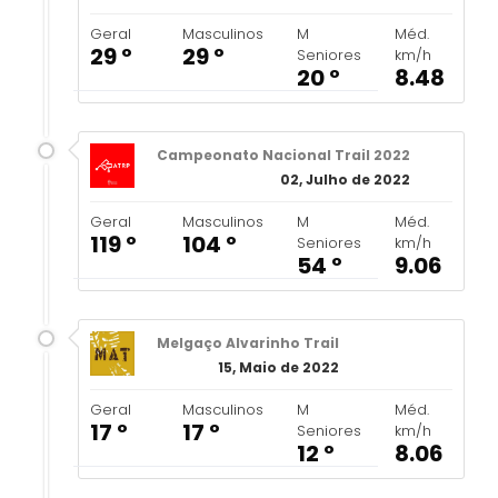
Geral
Masculinos
M
Méd.
29 º
29 º
Seniores
km/h
20 º
8.48
Campeonato Nacional Trail 2022
02, Julho de 2022
Geral
Masculinos
M
Méd.
119 º
104 º
Seniores
km/h
54 º
9.06
Melgaço Alvarinho Trail
15, Maio de 2022
Geral
Masculinos
M
Méd.
17 º
17 º
Seniores
km/h
12 º
8.06