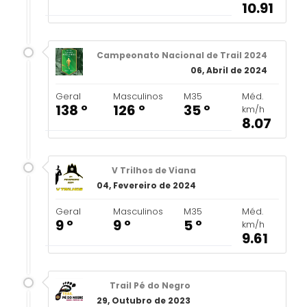
10.91
Campeonato Nacional de Trail 2024
06, Abril de 2024
Geral
Masculinos
M35
Méd.
138 º
126 º
35 º
km/h
8.07
V Trilhos de Viana
04, Fevereiro de 2024
Geral
Masculinos
M35
Méd.
9 º
9 º
5 º
km/h
9.61
Trail Pé do Negro
29, Outubro de 2023