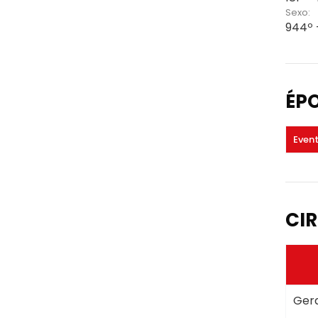
Sexo:
944º 
ÉP
Even
CIR
Gera