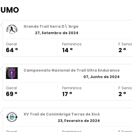
SUMO
Grande Trail Serra D\'Arga
27, Setembro de 2024
Geral
Femininos
F Seni
64 º
14 º
2 º
Campeonato Nacional de Trail Ultra Endurance
07, Junho de 2024
Geral
Femininos
F Seni
69 º
17 º
2 º
XV Trail de Conimbriga Terras de Sicó
23, Fevereiro de 2024
Geral
Femininos
F Seni