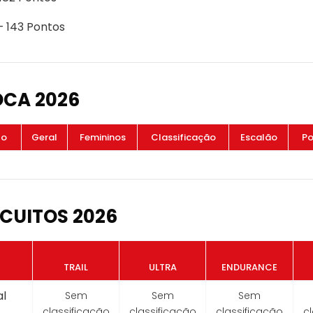
- 143 Pontos
OCA 2026
to
Geral
Femininos
Classificação
Escalão
Po
CUITOS 2026
TRAIL
ULTRA
ENDURANCE
l
Sem
Sem
Sem
classificação
classificação
classificação
c