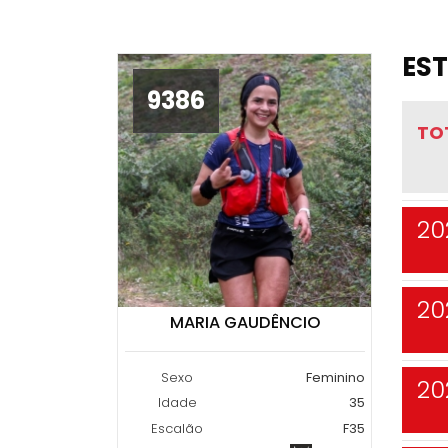
EST
9386
TO
20
20
MARIA GAUDÊNCIO
Sexo
Feminino
20
Idade
35
Escalão
F35