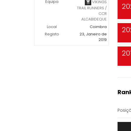
Equipa
VIKINGS
20
TRAIL RUNNERS /
CCR
ALCABIDEQUE
Local
Coimbra
20
Registo
23, Janeiro de
2019
20
Rank
Posiçõ