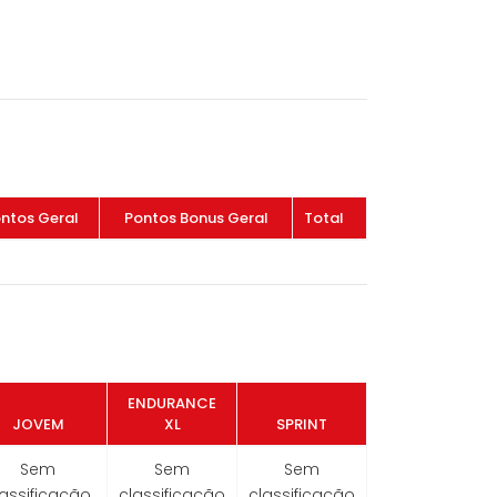
ntos Geral
Pontos Bonus Geral
Total
ENDURANCE
JOVEM
XL
SPRINT
Sem
Sem
Sem
lassificação
classificação
classificação