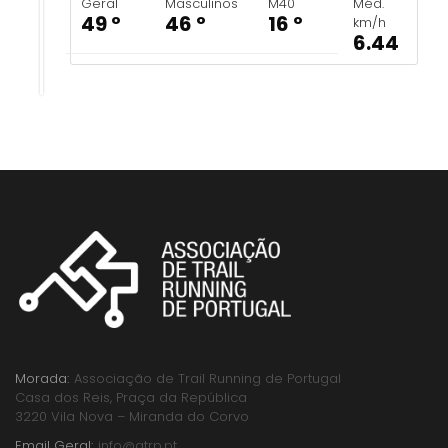
Geral
Masculinos
M40
Méd.
49 º
46 º
16 º
km/h
6.44
Morada:
Associação de Trail Running de Portugal
Casa dos Reis, Praça da República
3220 Vila Nova – Miranda do Corvo
Email Geral:
info@atrp.pt