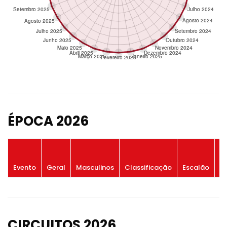
ÉPOCA 2026
P
Evento
Geral
Masculinos
Classificação
Escalão
G
CIRCUITOS 2026