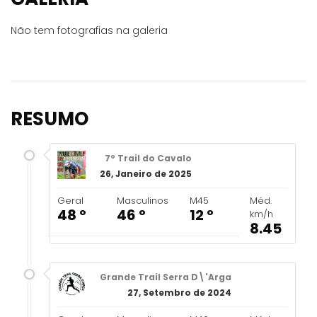
Não tem fotografias na galeria
RESUMO
7º Trail do Cavalo
26, Janeiro de 2025
Geral
Masculinos
M45
Méd.
48 º
46 º
12 º
km/h
8.45
Grande Trail Serra D\'Arga
27, Setembro de 2024