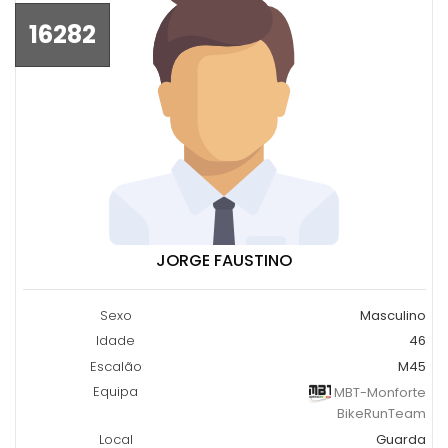
16282
JORGE FAUSTINO
Sexo
Masculino
Idade
46
Escalão
M45
Equipa
MBT-Monforte
BikeRunTeam
Local
Guarda