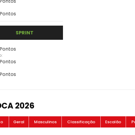
 Pontos
 Pontos
SPRINT
 Pontos
o:
 Pontos
 Pontos
OCA 2026
to
Geral
Masculinos
Classificação
Escalão
P