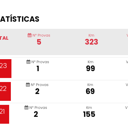
ATÍSTICAS
Nº Provas
Km
TAL
5
323
Nº Provas
Km
23
1
99
Nº Provas
Km
V
22
2
69
Nº Provas
Km
V
21
2
155