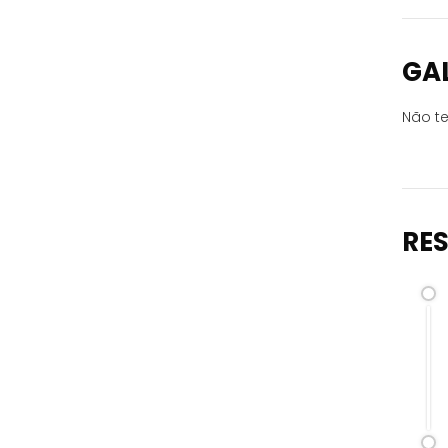
GA
Não te
RE