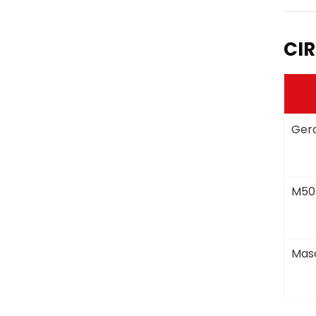
CIR
Gera
M50
Masc