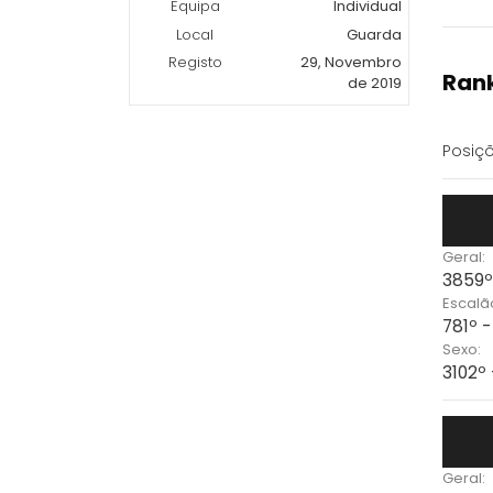
Equipa
Individual
Local
Guarda
Registo
29, Novembro
Rank
de 2019
Posiçõ
Geral:
3859º
Escalã
781º 
Sexo:
3102º
Geral: