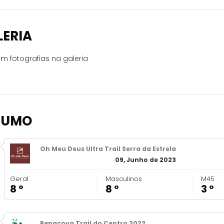
LERIA
m fotografias na galeria
SUMO
Oh Meu Deus Ultra Trail Serra da Estrela
09, Junho de 2023
Geral
Masculinos
M45
8 º
8 º
3 º
Penacova Trail do Centro 2022