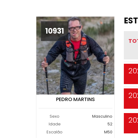
EST
10931
TO
20
20
PEDRO MARTINS
Sexo
Masculino
20
Idade
52
Escalão
M50