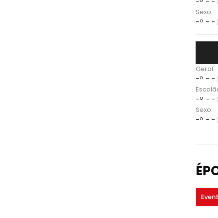
-º - -
Sexo:
-º - -
Geral:
-º - -
Escalã
-º - -
Sexo:
-º - -
ÉP
Even