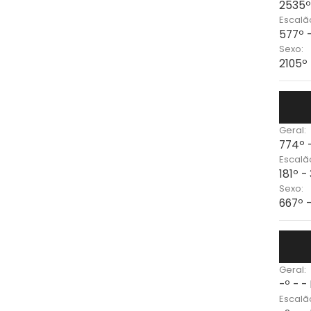
2535º
Escalã
577º -
Sexo:
2105º
Geral:
774º 
Escalã
181º 
Sexo:
667º 
Geral:
-º - -
Escalã