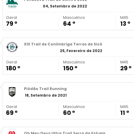
04, Setembro de 2022
Geral
Masculinos
M45
79 º
64 º
13 º
XIII Trail de Conímbriga Terras de Sicó
25, Fevereiro de 2022
Geral
Masculinos
M45
180 º
150 º
29 º
Piódão Trail Running
18, Setembro de 2021
Geral
Masculinos
M45
69 º
60 º
11 º
Oh Meu Deus Ultra Trail Serra da Estrela