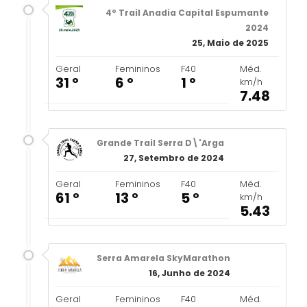
4º Trail Anadia Capital Espumante
2024
25, Maio de 2025
Geral
Femininos
F40
Méd.
31 º
6 º
1 º
km/h
7.48
Grande Trail Serra D\'Arga
27, Setembro de 2024
Geral
Femininos
F40
Méd.
61 º
13 º
5 º
km/h
5.43
Serra Amarela SkyMarathon
16, Junho de 2024
Geral
Femininos
F40
Méd.