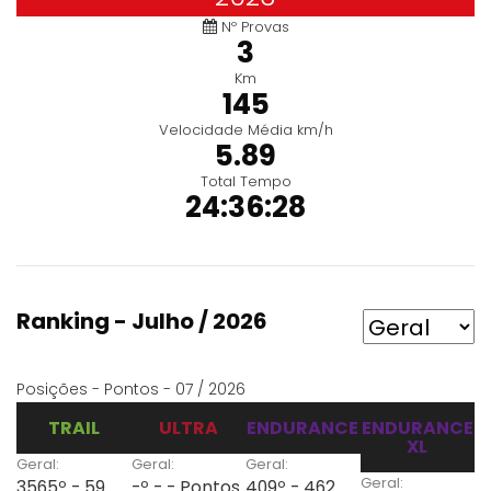
Nº Provas
3
Km
145
Velocidade Média km/h
5.89
Total Tempo
24:36:28
Ranking - Julho / 2026
Posições - Pontos - 07 / 2026
TRAIL
ULTRA
ENDURANCE
ENDURANCE
XL
Geral:
Geral:
Geral:
Geral:
3565º - 59
-º - - Pontos
409º - 462