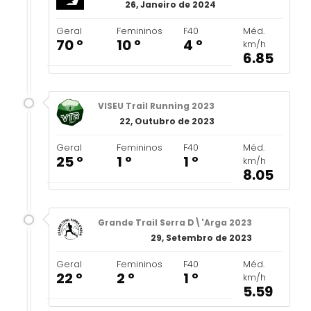
26, Janeiro de 2024
Geral
Femininos
F40
Méd.
70 º
10 º
4 º
km/h
6.85
VISEU Trail Running 2023
22, Outubro de 2023
Geral
Femininos
F40
Méd.
25 º
1 º
1 º
km/h
8.05
Grande Trail Serra D\'Arga 2023
29, Setembro de 2023
Geral
Femininos
F40
Méd.
22 º
2 º
1 º
km/h
5.59