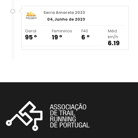
Serra Amarela 2023
04, Junho de 2023
Geral
Femininos
F40
Méd.
95 º
19 º
6 º
km/h
6.19