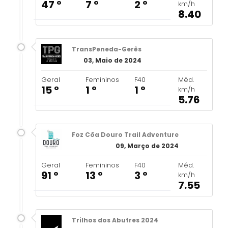
47 º
7 º
2 º
km/h
8.40
TransPeneda-Gerês
03, Maio de 2024
Geral
Femininos
F40
Méd.
15 º
1 º
1 º
km/h
5.76
Foz Côa Douro Trail Adventure
09, Março de 2024
Geral
Femininos
F40
Méd.
91 º
13 º
3 º
km/h
7.55
Trilhos dos Abutres 2024