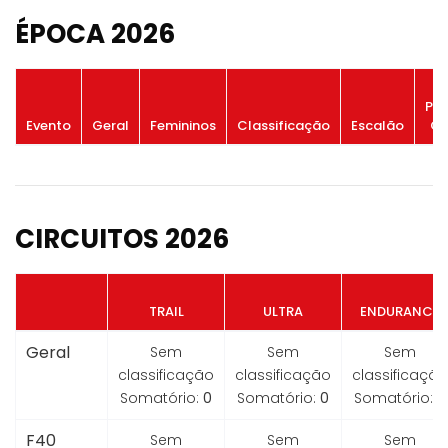
ÉPOCA 2026
Po
Evento
Geral
Femininos
Classificação
Escalão
Ge
CIRCUITOS 2026
TRAIL
ULTRA
ENDURANCE
Geral
Sem
Sem
Sem
classificação
classificação
classificação
Somatório:
0
Somatório:
0
Somatório:
0
F40
Sem
Sem
Sem