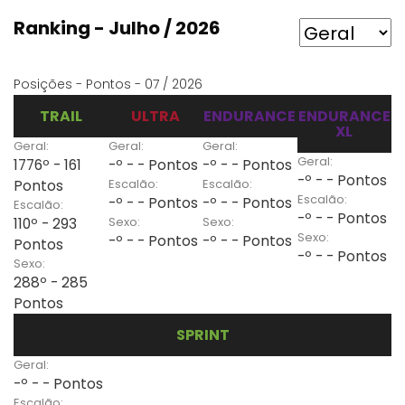
Ranking - Julho / 2026
Posições - Pontos - 07 / 2026
TRAIL
ULTRA
ENDURANCE
ENDURANCE
XL
Geral:
Geral:
Geral:
Geral:
1776º - 161
-º - - Pontos
-º - - Pontos
-º - - Pontos
Escalão:
Escalão:
Pontos
Escalão:
-º - - Pontos
-º - - Pontos
Escalão:
-º - - Pontos
Sexo:
Sexo:
110º - 293
Sexo:
-º - - Pontos
-º - - Pontos
Pontos
-º - - Pontos
Sexo:
288º - 285
Pontos
SPRINT
Geral:
-º - - Pontos
Escalão: