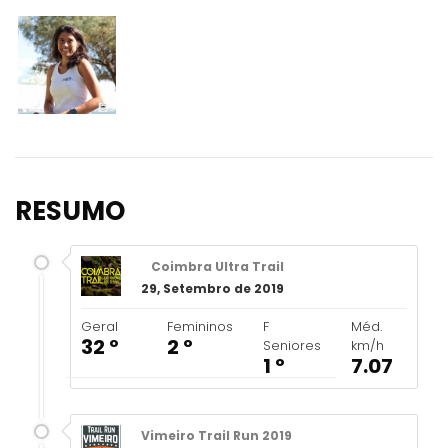
RESUMO
Coimbra Ultra Trail
29, Setembro de 2019
Geral
Femininos
F
Méd.
32 º
2 º
Seniores
km/h
1 º
7.07
Vimeiro Trail Run 2019