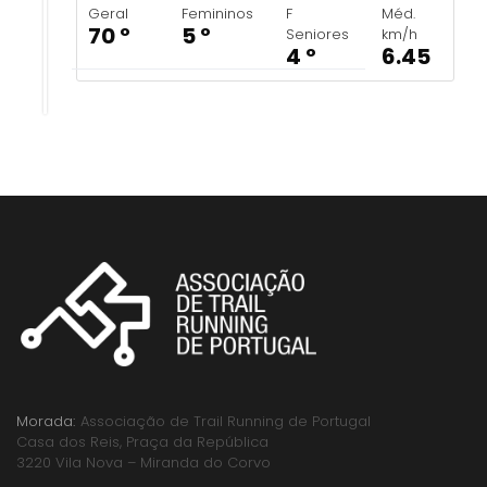
Geral
Femininos
F
Méd.
70 º
5 º
Seniores
km/h
4 º
6.45
Morada:
Associação de Trail Running de Portugal
Casa dos Reis, Praça da República
3220 Vila Nova – Miranda do Corvo