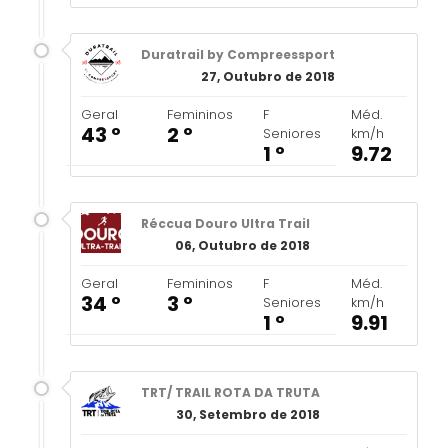
Duratrail by Compreessport
27, Outubro de 2018
Geral
Femininos
F
Méd.
43 º
2 º
Seniores
km/h
1 º
9.72
Réccua Douro Ultra Trail
06, Outubro de 2018
Geral
Femininos
F
Méd.
34 º
3 º
Seniores
km/h
1 º
9.91
TRT/ TRAIL ROTA DA TRUTA
30, Setembro de 2018