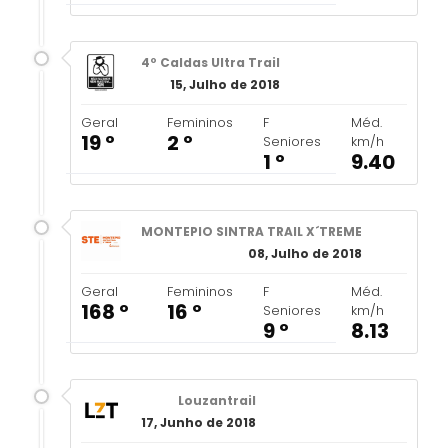
4º Caldas Ultra Trail
15, Julho de 2018
Geral
Femininos
F
Méd.
19 º
2 º
Seniores
km/h
1 º
9.40
MONTEPIO SINTRA TRAIL X´TREME
08, Julho de 2018
Geral
Femininos
F
Méd.
168 º
16 º
Seniores
km/h
9 º
8.13
Louzantrail
17, Junho de 2018