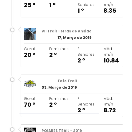
25 º
1 º
Seniores
km/h
1 º
8.35
VII Trail Terras de Ansião
17, Março de 2019
Geral
Femininos
F
Méd.
20 º
2 º
Seniores
km/h
2 º
10.84
Fafe Trail
03, Março de 2019
Geral
Femininos
F
Méd.
70 º
2 º
Seniores
km/h
2 º
8.72
POIARES TRAIL - 2019