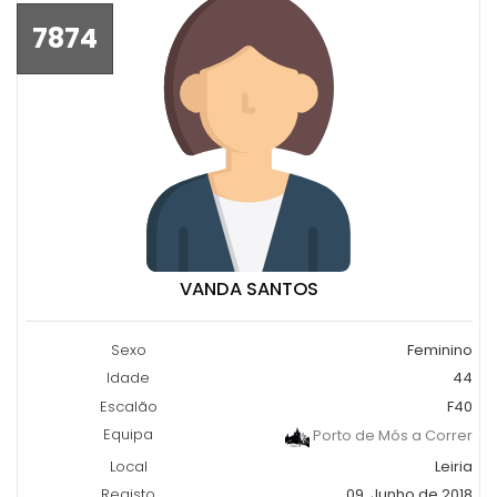
7874
VANDA SANTOS
Sexo
Feminino
Idade
44
Escalão
F40
Equipa
Porto de Mós a Correr
Local
Leiria
Registo
09, Junho de 2018