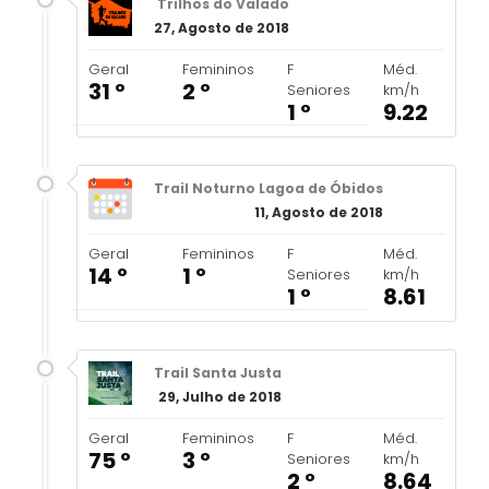
Trilhos do Valado
27, Agosto de 2018
Geral
Femininos
F
Méd.
31 º
2 º
Seniores
km/h
1 º
9.22
Trail Noturno Lagoa de Óbidos
11, Agosto de 2018
Geral
Femininos
F
Méd.
14 º
1 º
Seniores
km/h
1 º
8.61
Trail Santa Justa
29, Julho de 2018
Geral
Femininos
F
Méd.
75 º
3 º
Seniores
km/h
2 º
8.64