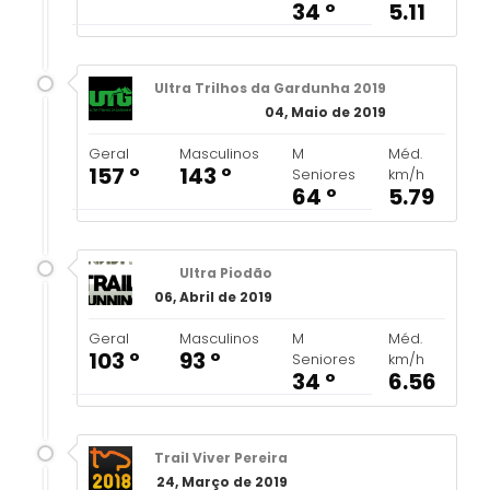
34 º
5.11
Ultra Trilhos da Gardunha 2019
04, Maio de 2019
Geral
Masculinos
M
Méd.
157 º
143 º
Seniores
km/h
64 º
5.79
Ultra Piodão
06, Abril de 2019
Geral
Masculinos
M
Méd.
103 º
93 º
Seniores
km/h
34 º
6.56
Trail Viver Pereira
24, Março de 2019