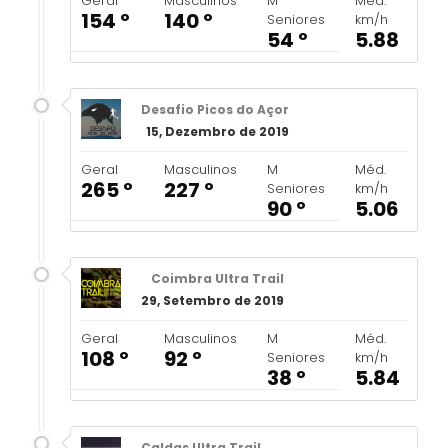
Geral
Masculinos
M
Méd.
154 º
140 º
Seniores
km/h
54 º
5.88
Desafio Picos do Açor
15, Dezembro de 2019
Geral
Masculinos
M
Méd.
265 º
227 º
Seniores
km/h
90 º
5.06
Coimbra Ultra Trail
29, Setembro de 2019
Geral
Masculinos
M
Méd.
108 º
92 º
Seniores
km/h
38 º
5.84
Caldas Ultra Trail