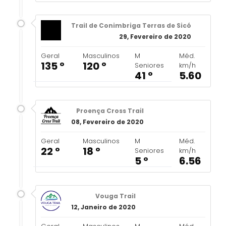
Trail de Conimbriga Terras de Sicó
29, Fevereiro de 2020
Geral
Masculinos
M
Méd.
135 º
120 º
Seniores
km/h
41 º
5.60
Proença Cross Trail
08, Fevereiro de 2020
Geral
Masculinos
M
Méd.
22 º
18 º
Seniores
km/h
5 º
6.56
Vouga Trail
12, Janeiro de 2020