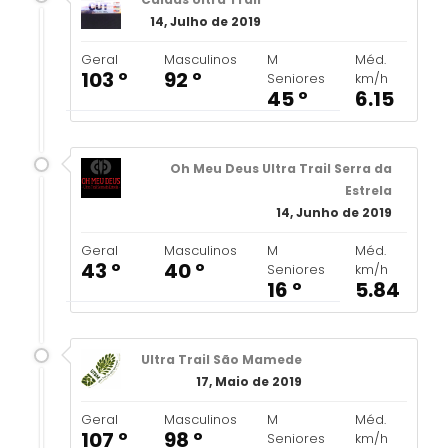
14, Julho de 2019
Geral
Masculinos
M
Méd.
103 º
92 º
Seniores
km/h
45 º
6.15
Oh Meu Deus Ultra Trail Serra da
Estrela
14, Junho de 2019
Geral
Masculinos
M
Méd.
43 º
40 º
Seniores
km/h
16 º
5.84
Ultra Trail São Mamede
17, Maio de 2019
Geral
Masculinos
M
Méd.
107 º
98 º
Seniores
km/h