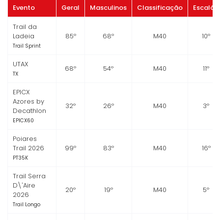
Evento
Geral
Masculinos
Classificação
Escalão
Trail da
Ladeia
85º
68º
M40
10º
Trail Sprint
UTAX
68º
54º
M40
11º
TX
EPICX
Azores by
32º
26º
M40
3º
Decathlon
EPICX60
Poiares
Trail 2026
99º
83º
M40
16º
PT35K
Trail Serra
D\'Aire
20º
19º
M40
5º
2026
Trail Longo