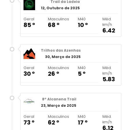
Trail da Ladeia
12, Outubro de 2025
Geral
Masculinos
M40
Méd.
85 º
68 º
10 º
km/h
6.42
Trilhos das Azenhas
30, Março de 2025
Geral
Masculinos
M40
Méd.
30 º
26 º
5 º
km/h
5.83
8º Alcanena Trail
23, Março de 2025
Geral
Masculinos
M40
Méd.
73 º
62 º
17 º
km/h
6.12