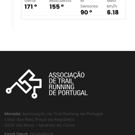
Geral
Masculinos
M
Méd.
171 º
155 º
Seniores
km/h
90 º
6.18
Morada:
Associação de Trail Running de Portugal
Casa dos Reis, Praça da República
3220 Vila Nova – Miranda do Corvo
Email Geral:
info@atrp.pt