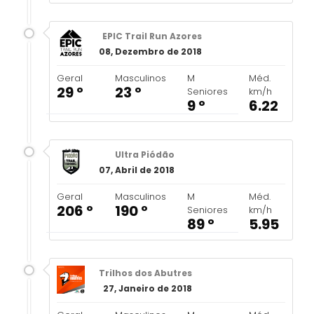
EPIC Trail Run Azores
08, Dezembro de 2018
Geral
Masculinos
M
Méd.
29 º
23 º
Seniores
km/h
9 º
6.22
Ultra Piódão
07, Abril de 2018
Geral
Masculinos
M
Méd.
206 º
190 º
Seniores
km/h
89 º
5.95
Trilhos dos Abutres
27, Janeiro de 2018