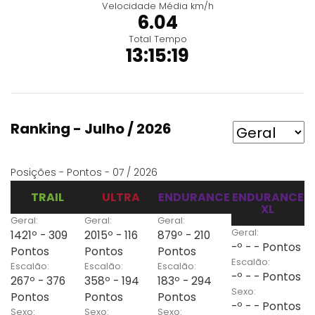
Velocidade Média km/h
6.04
Total Tempo
13:15:19
Ranking - Julho / 2026
Posições - Pontos - 07 / 2026
TRAIL
ULTRA
ENDURANCE
ENDURANCE
XL
Geral:
Geral:
Geral:
Geral:
1421º - 309
2015º - 116
879º - 210
-º - - Pontos
Pontos
Pontos
Pontos
Escalão:
Escalão:
Escalão:
Escalão:
-º - - Pontos
267º - 376
358º - 194
183º - 294
Sexo:
Pontos
Pontos
Pontos
-º - - Pontos
Sexo:
Sexo:
Sexo: