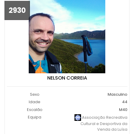
2930
NELSON CORREIA
Sexo
Masculino
Idade
44
Escalão
M40
Equipa
Associação Recreativa
Cultural e Desportiva da
Venda da Luísa