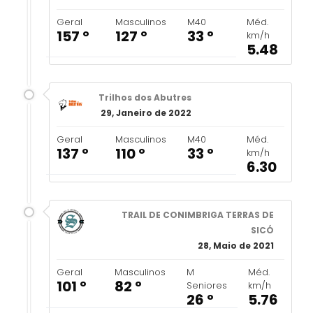
Geral
Masculinos
M40
Méd.
157 º
127 º
33 º
km/h
5.48
Trilhos dos Abutres
29, Janeiro de 2022
Geral
Masculinos
M40
Méd.
137 º
110 º
33 º
km/h
6.30
TRAIL DE CONIMBRIGA TERRAS DE
SICÓ
28, Maio de 2021
Geral
Masculinos
M
Méd.
101 º
82 º
Seniores
km/h
26 º
5.76