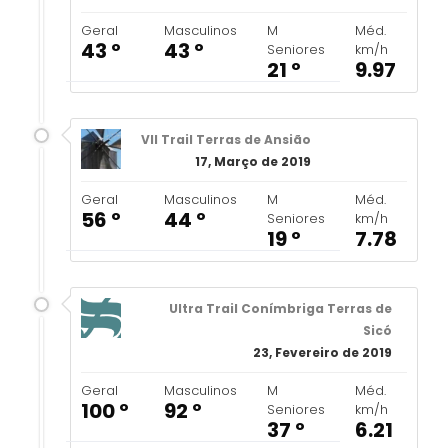
Geral
Masculinos
M
Méd.
43 º
43 º
Seniores
km/h
21 º
9.97
VII Trail Terras de Ansião
17, Março de 2019
Geral
Masculinos
M
Méd.
56 º
44 º
Seniores
km/h
19 º
7.78
Ultra Trail Conímbriga Terras de
Sicó
23, Fevereiro de 2019
Geral
Masculinos
M
Méd.
100 º
92 º
Seniores
km/h
37 º
6.21