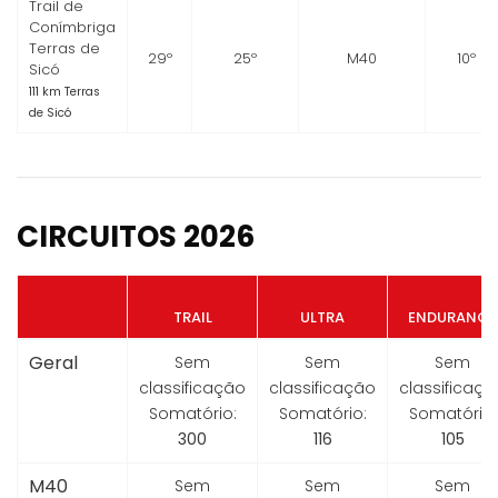
Trail de
Conímbriga
Terras de
29º
25º
M40
10º
Sicó
111 km Terras
de Sicó
CIRCUITOS 2026
TRAIL
ULTRA
ENDURANCE
Geral
Sem
Sem
Sem
classificação
classificação
classificaçã
Somatório:
Somatório:
Somatório:
300
116
105
M40
Sem
Sem
Sem