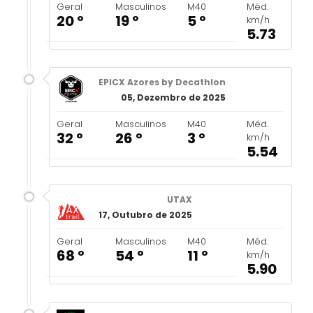
Geral
Masculinos
M40
Méd.
20 º
19 º
5 º
km/h
5.73
EPICX Azores by Decathlon
05, Dezembro de 2025
Geral
Masculinos
M40
Méd.
32 º
26 º
3 º
km/h
5.54
UTAX
17, Outubro de 2025
Geral
Masculinos
M40
Méd.
68 º
54 º
11 º
km/h
5.90