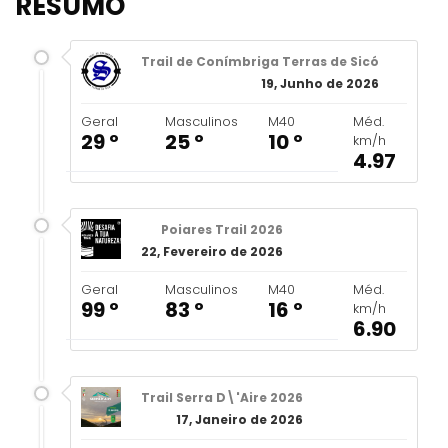
RESUMO
Trail de Conímbriga Terras de Sicó
19, Junho de 2026
Geral
Masculinos
M40
Méd.
29 º
25 º
10 º
km/h
4.97
Poiares Trail 2026
22, Fevereiro de 2026
Geral
Masculinos
M40
Méd.
99 º
83 º
16 º
km/h
6.90
Trail Serra D\'Aire 2026
17, Janeiro de 2026