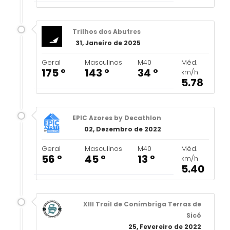
Trilhos dos Abutres
31, Janeiro de 2025
Geral
Masculinos
M40
Méd.
175 º
143 º
34 º
km/h
5.78
EPIC Azores by Decathlon
02, Dezembro de 2022
Geral
Masculinos
M40
Méd.
56 º
45 º
13 º
km/h
5.40
XIII Trail de Conímbriga Terras de
Sicó
25, Fevereiro de 2022