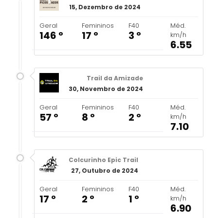
15, Dezembro de 2024
Geral
Femininos
F40
Méd.
146 º
17 º
3 º
km/h
6.55
Trail da Amizade
30, Novembro de 2024
Geral
Femininos
F40
Méd.
57 º
8 º
2 º
km/h
7.10
Colcurinho Epic Trail
27, Outubro de 2024
Geral
Femininos
F40
Méd.
17 º
2 º
1 º
km/h
6.90