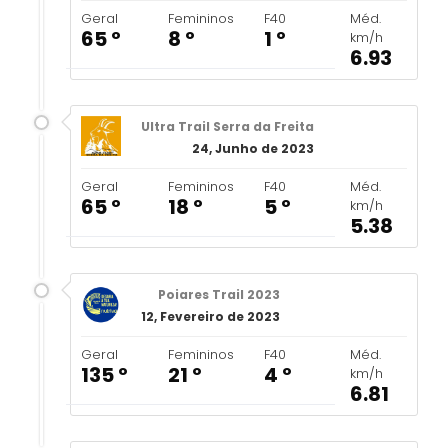
Geral
Femininos
F40
Méd.
65 º
8 º
1 º
km/h
6.93
Ultra Trail Serra da Freita
24, Junho de 2023
Geral
Femininos
F40
Méd.
65 º
18 º
5 º
km/h
5.38
Poiares Trail 2023
12, Fevereiro de 2023
Geral
Femininos
F40
Méd.
135 º
21 º
4 º
km/h
6.81