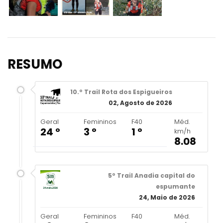
RESUMO
10.º Trail Rota dos Espigueiros
02, Agosto de 2026
Geral
Femininos
F40
Méd.
24 º
3 º
1 º
km/h
8.08
5º Trail Anadia capital do
espumante
24, Maio de 2026
Geral
Femininos
F40
Méd.