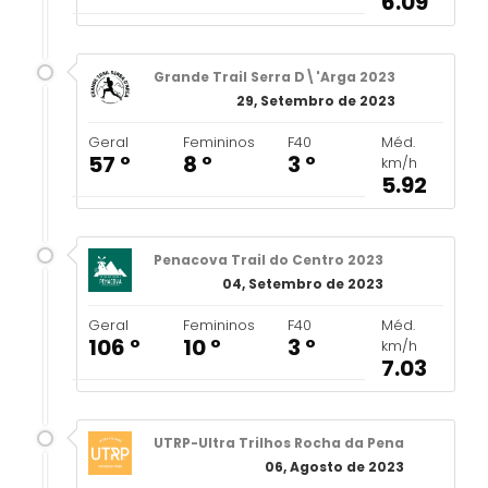
6.09
Grande Trail Serra D\'Arga 2023
29, Setembro de 2023
Geral
Femininos
F40
Méd.
57 º
8 º
3 º
km/h
5.92
Penacova Trail do Centro 2023
04, Setembro de 2023
Geral
Femininos
F40
Méd.
106 º
10 º
3 º
km/h
7.03
UTRP-Ultra Trilhos Rocha da Pena
06, Agosto de 2023