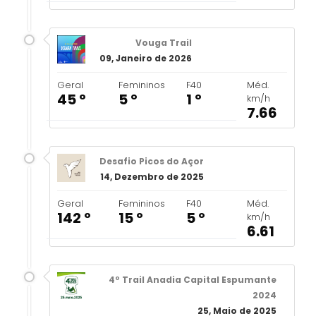
Vouga Trail
09, Janeiro de 2026
Geral
Femininos
F40
Méd.
45 º
5 º
1 º
km/h
7.66
Desafio Picos do Açor
14, Dezembro de 2025
Geral
Femininos
F40
Méd.
142 º
15 º
5 º
km/h
6.61
4º Trail Anadia Capital Espumante
2024
25, Maio de 2025