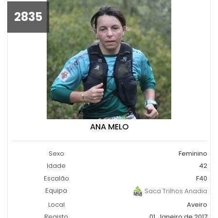
2835
ANA MELO
Sexo
Feminino
Idade
42
Escalão
F40
Equipa
Saca Trilhos Anadia
Local
Aveiro
Registo
01, Janeiro de 2017