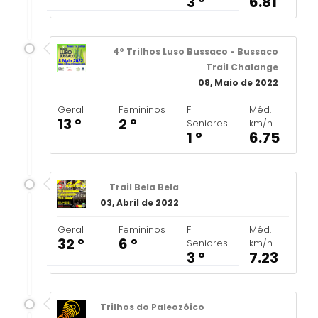
3 º
6.81
4º Trilhos Luso Bussaco - Bussaco
Trail Chalange
08, Maio de 2022
Geral
Femininos
F
Méd.
13 º
2 º
Seniores
km/h
1 º
6.75
Trail Bela Bela
03, Abril de 2022
Geral
Femininos
F
Méd.
32 º
6 º
Seniores
km/h
3 º
7.23
Trilhos do Paleozóico