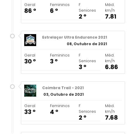
Geral
Femininos
F
Méd.
86 º
6 º
Seniores
km/h
2 º
7.81
Estrelaçor Ultra Endurance 2021
08, Outubro de 2021
Geral
Femininos
F
Méd.
30 º
3 º
Seniores
km/h
3 º
6.86
Coimbra Trail - 2021
03, Outubro de 2021
Geral
Femininos
F
Méd.
33 º
4 º
Seniores
km/h
2 º
7.68