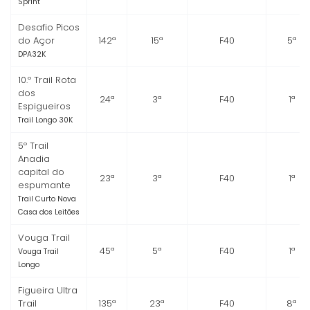
Sprint
Desafio Picos
do Açor
142ª
15ª
F40
5ª
DPA32K
10.º Trail Rota
dos
24ª
3ª
F40
1ª
Espigueiros
Trail Longo 30K
5º Trail
Anadia
capital do
23ª
3ª
F40
1ª
espumante
Trail Curto Nova
Casa dos Leitões
Vouga Trail
45ª
5ª
F40
1ª
Vouga Trail
Longo
Figueira Ultra
Trail
135ª
23ª
F40
8ª