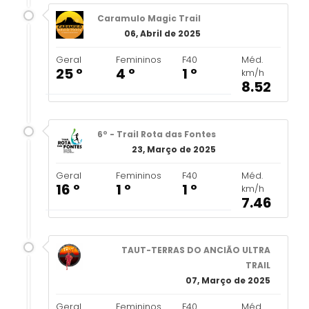
Caramulo Magic Trail
06, Abril de 2025
Geral
Femininos
F40
Méd.
25 º
4 º
1 º
km/h
8.52
6º - Trail Rota das Fontes
23, Março de 2025
Geral
Femininos
F40
Méd.
16 º
1 º
1 º
km/h
7.46
TAUT-TERRAS DO ANCIÃO ULTRA
TRAIL
07, Março de 2025
Geral
Femininos
F40
Méd.