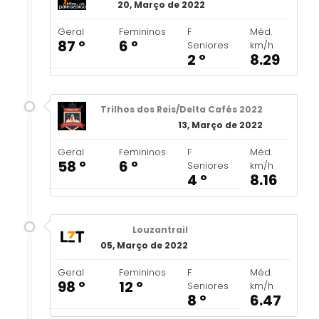
20, Março de 2022
Geral
Femininos
F
Méd.
87 º
6 º
Seniores
km/h
2 º
8.29
Trilhos dos Reis/Delta Cafés 2022
13, Março de 2022
Geral
Femininos
F
Méd.
58 º
6 º
Seniores
km/h
4 º
8.16
Louzantrail
05, Março de 2022
Geral
Femininos
F
Méd.
98 º
12 º
Seniores
km/h
8 º
6.47