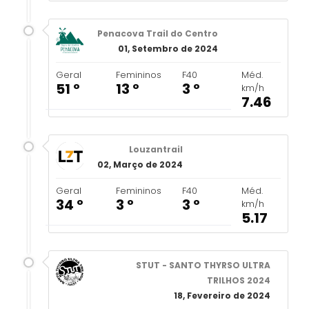
Penacova Trail do Centro
01, Setembro de 2024
Geral
Femininos
F40
Méd.
51 º
13 º
3 º
km/h
7.46
Louzantrail
02, Março de 2024
Geral
Femininos
F40
Méd.
34 º
3 º
3 º
km/h
5.17
STUT - SANTO THYRSO ULTRA
TRILHOS 2024
18, Fevereiro de 2024