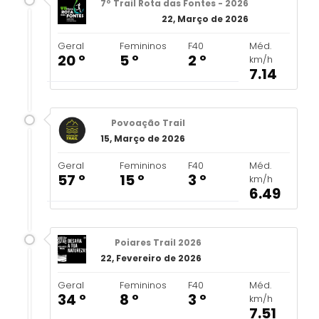
7º Trail Rota das Fontes - 2026
22, Março de 2026
Geral
Femininos
F40
Méd.
20 º
5 º
2 º
km/h
7.14
Povoação Trail
15, Março de 2026
Geral
Femininos
F40
Méd.
57 º
15 º
3 º
km/h
6.49
Poiares Trail 2026
22, Fevereiro de 2026
Geral
Femininos
F40
Méd.
34 º
8 º
3 º
km/h
7.51