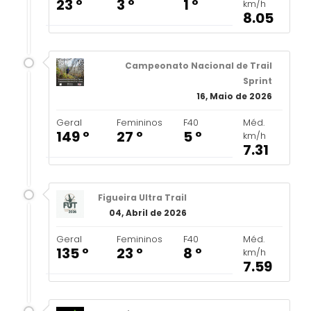
23 º
3 º
1 º
km/h
8.05
Campeonato Nacional de Trail
Sprint
16, Maio de 2026
Geral
Femininos
F40
Méd.
149 º
27 º
5 º
km/h
7.31
Figueira Ultra Trail
04, Abril de 2026
Geral
Femininos
F40
Méd.
135 º
23 º
8 º
km/h
7.59