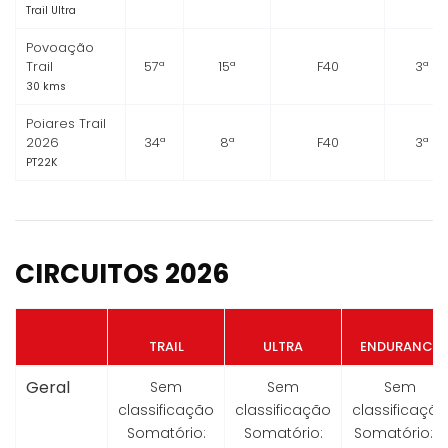
Trail Ultra
Povoação
Trail
57ª
15ª
F40
3ª
30 kms
Poiares Trail
2026
34ª
8ª
F40
3ª
PT22K
CIRCUITOS 2026
TRAIL
ULTRA
ENDURANCE
Geral
Sem
Sem
Sem
classificação
classificação
classificação
Somatório:
Somatório:
Somatório:
0