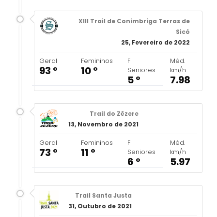
XIII Trail de Conímbriga Terras de
Sicó
25, Fevereiro de 2022
Geral
Femininos
F
Méd.
93 º
10 º
Seniores
km/h
5 º
7.98
Trail do Zêzere
13, Novembro de 2021
Geral
Femininos
F
Méd.
73 º
11 º
Seniores
km/h
6 º
5.97
Trail Santa Justa
31, Outubro de 2021