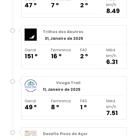
47 º
7 º
2 º
km/h
8.49
Trilhos dos Abutres
31, Janeiro de 2025
Geral
Femininos
F40
Méd.
151 º
16 º
2 º
km/h
6.31
Vouga Trail
11, Janeiro de 2025
Geral
Femininos
F40
Méd.
49 º
8 º
1 º
km/h
7.51
Desafio Picos do Açor