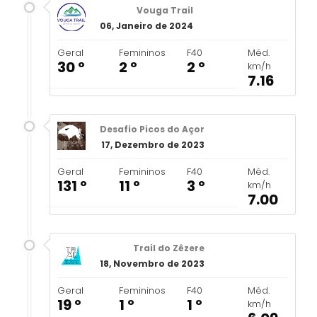
Vouga Trail
06, Janeiro de 2024
Geral
Femininos
F40
Méd.
30 º
2 º
2 º
km/h
7.16
Desafio Picos do Açor
17, Dezembro de 2023
Geral
Femininos
F40
Méd.
131 º
11 º
3 º
km/h
7.00
Trail do Zêzere
18, Novembro de 2023
Geral
Femininos
F40
Méd.
19 º
1 º
1 º
km/h