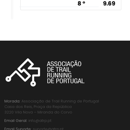
8 º
9.69
Morada:
Associação de Trail Running de Portugal
Casa dos Reis, Praça da República
3220 Vila Nova – Miranda do Corvo
Email Geral:
info@atrp.pt
Email Suporte:
suporte@atrp.pt