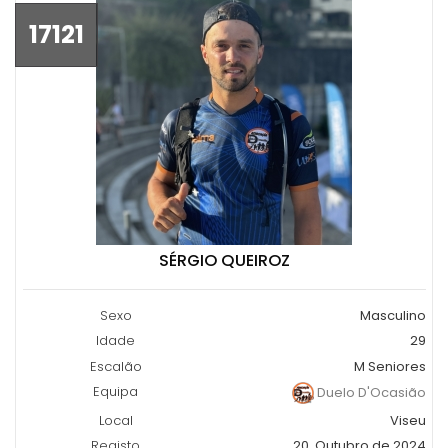
17121
SÉRGIO QUEIROZ
Sexo
Masculino
Idade
29
Escalão
M Seniores
Equipa
Duelo D'Ocasião
Local
Viseu
Registo
20, Outubro de 2024