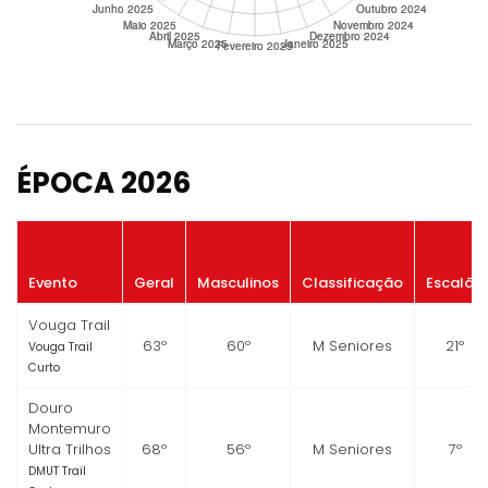
ÉPOCA 2026
Evento
Geral
Masculinos
Classificação
Escalão
Vouga Trail
63º
60º
M Seniores
21º
Vouga Trail
Curto
Douro
Montemuro
Ultra Trilhos
68º
56º
M Seniores
7º
DMUT Trail