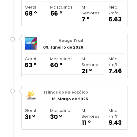
Geral
Masculinos
M
Méd.
68 º
56 º
Seniores
km/h
7 º
6.63
Vouga Trail
09, Janeiro de 2026
Geral
Masculinos
M
Méd.
63 º
60 º
Seniores
km/h
21 º
7.46
Trilhos do Paleozóico
16, Março de 2025
Geral
Masculinos
M
Méd.
31 º
30 º
Seniores
km/h
11 º
9.43