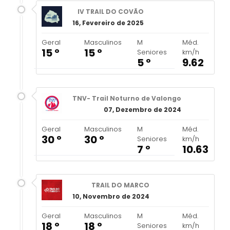
IV TRAIL DO COVÃO
16, Fevereiro de 2025
Geral
Masculinos
M
Méd.
15 º
15 º
Seniores
km/h
5 º
9.62
TNV- Trail Noturno de Valongo
07, Dezembro de 2024
Geral
Masculinos
M
Méd.
30 º
30 º
Seniores
km/h
7 º
10.63
TRAIL DO MARCO
10, Novembro de 2024
Geral
Masculinos
M
Méd.
18 º
18 º
Seniores
km/h