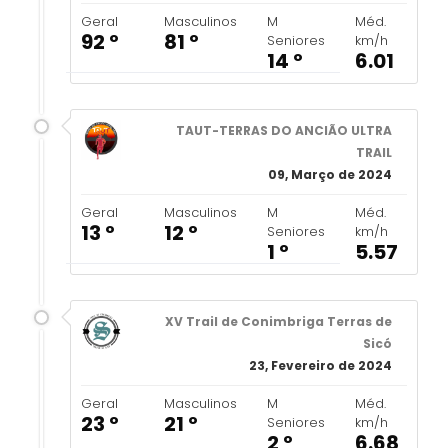
Geral
Masculinos
M
Méd.
92 º
81 º
Seniores
km/h
14 º
6.01
TAUT-TERRAS DO ANCIÃO ULTRA
TRAIL
09, Março de 2024
Geral
Masculinos
M
Méd.
13 º
12 º
Seniores
km/h
1 º
5.57
XV Trail de Conimbriga Terras de
Sicó
23, Fevereiro de 2024
Geral
Masculinos
M
Méd.
23 º
21 º
Seniores
km/h
2 º
6.68