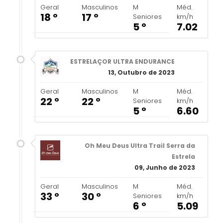
Geral
Masculinos
M
Méd.
18 º
17 º
Seniores
km/h
5 º
7.02
ESTRELAÇOR ULTRA ENDURANCE
13, Outubro de 2023
Geral
Masculinos
M
Méd.
22 º
22 º
Seniores
km/h
5 º
6.60
Oh Meu Deus Ultra Trail Serra da
Estrela
09, Junho de 2023
Geral
Masculinos
M
Méd.
33 º
30 º
Seniores
km/h
6 º
5.09