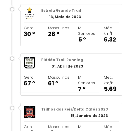
Estrela Grande Trail
13, Maio de 2023
Geral
Masculinos
M
Méd.
30 º
28 º
Seniores
km/h
5 º
6.32
Piódão Trail Running
01, Abril de 2023
Geral
Masculinos
M
Méd.
67 º
61 º
Seniores
km/h
7 º
5.69
Trilhos dos Reis/Delta Cafés 2023
15, Janeiro de 2023
Geral
Masculinos
M
Méd.