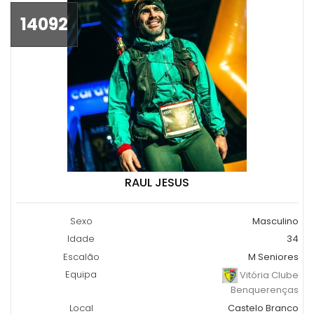
14092
RAUL JESUS
Sexo
Masculino
Idade
34
Escalão
M Seniores
Equipa
Vitória Clube
Benquerenças
Local
Castelo Branco