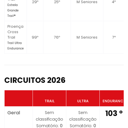
29º
25º
M Seniores
4º
Estrela
Grande
Trail®
Proença
Cross
Trail
99º
76º
M Seniores
7º
Trail Ultra
Endurance
CIRCUITOS 2026
TRAIL
ULTRA
ENDURANCE
103 º
Geral
Sem
Sem
classificação
classificação
Somatório:
0
Somatório:
0