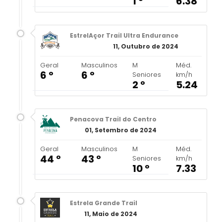
1 º
6.38
EstrelAçor Trail Ultra Endurance
11, Outubro de 2024
Geral
Masculinos
M
Méd.
6 º
6 º
Seniores
km/h
2 º
5.24
Penacova Trail do Centro
01, Setembro de 2024
Geral
Masculinos
M
Méd.
44 º
43 º
Seniores
km/h
10 º
7.33
Estrela Grande Trail
11, Maio de 2024