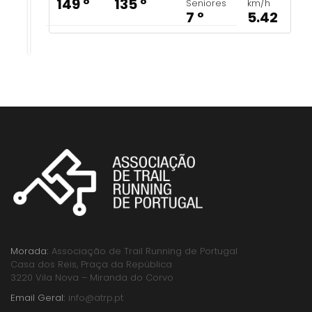
149 º
135 º
Seniores
km/h
7 º
5.42
Morada:
Associação de Trail Running de Portugal
Casa dos Reis, Praça da República
3220 Vila Nova – Miranda do Corvo
Email Geral:
info@atrp.pt