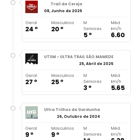
Trail da Cereja
08, Junho de 2025
Geral
Masculinos
M
Méd.
24 º
20 º
Seniores
km/h
5 º
6.60
UTSM - ULTRA TRAIL SÃO MAMEDE
25, Abril de 2025
Geral
Masculinos
M
Méd.
27 º
25 º
Seniores
km/h
3 º
5.65
Ultra Trilhos da Gardunha
26, Outubro de 2024
Geral
Masculinos
M
Méd.
9 º
9 º
Seniores
km/h