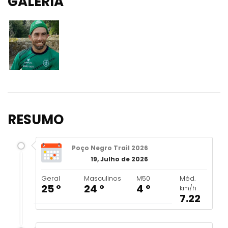
GALERIA
RESUMO
Poço Negro Trail 2026
19, Julho de 2026
Geral
Masculinos
M50
Méd.
25 º
24 º
4 º
km/h
7.22