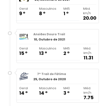
Geral
Masculinos
M45
Méd.
9 º
8 º
1 º
km/h
20.00
Ansiães Douro Trail
10, Outubro de 2021
Geral
Masculinos
M45
Méd.
15 º
13 º
2 º
km/h
11.31
7º Trail de Fátima
25, Outubro de 2020
Geral
Masculinos
M40
Méd.
14 º
14 º
3 º
km/h
7.75