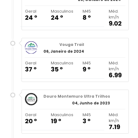
Geral
Masculinos
M45
Méd.
24 º
24 º
8 º
km/h
9.02
Vouga Trail
06, Janeiro de 2024
Geral
Masculinos
M45
Méd.
37 º
35 º
9 º
km/h
6.99
Douro Montemuro Ultra Trilhos
04, Junho de 2023
Geral
Masculinos
M45
Méd.
20 º
19 º
3 º
km/h
7.19