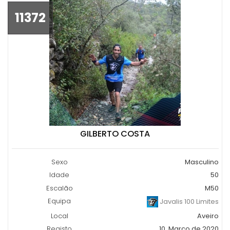
11372
GILBERTO COSTA
Sexo
Masculino
Idade
50
Escalão
M50
Equipa
Javalis 100 Limites
Local
Aveiro
Registo
10, Março de 2020