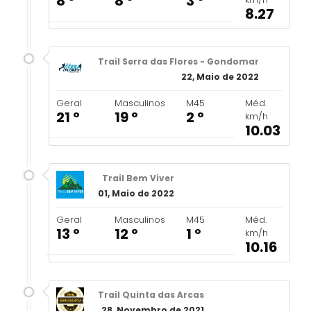
8 º
8 º
3 º
8.27
Trail Serra das Flores - Gondomar
22, Maio de 2022
Geral
Masculinos
M45
Méd.
21 º
19 º
2 º
km/h
10.03
Trail Bem Viver
01, Maio de 2022
Geral
Masculinos
M45
Méd.
13 º
12 º
1 º
km/h
10.16
Trail Quinta das Arcas
28, Novembro de 2021