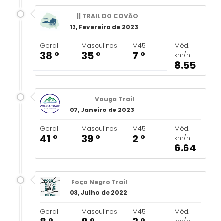
|| TRAIL DO COVÃO
12, Fevereiro de 2023
Geral
Masculinos
M45
Méd.
38 º
35 º
7 º
km/h
8.55
Vouga Trail
07, Janeiro de 2023
Geral
Masculinos
M45
Méd.
41 º
39 º
2 º
km/h
6.64
Poço Negro Trail
03, Julho de 2022
Geral
Masculinos
M45
Méd.
km/h