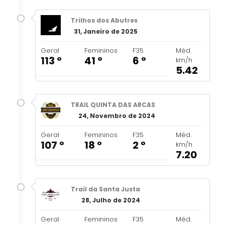
Trilhos dos Abutres
31, Janeiro de 2025
Geral
Femininos
F35
Méd.
113 º
41 º
6 º
km/h
5.42
TRAIL QUINTA DAS ARCAS
24, Novembro de 2024
Geral
Femininos
F35
Méd.
107 º
18 º
2 º
km/h
7.20
Trail da Santa Justa
28, Julho de 2024
Geral
Femininos
F35
Méd.