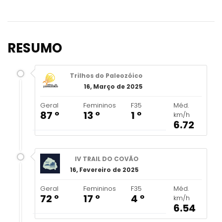
RESUMO
Trilhos do Paleozóico
16, Março de 2025
Geral
Femininos
F35
Méd.
87 º
13 º
1 º
km/h
6.72
IV TRAIL DO COVÃO
16, Fevereiro de 2025
Geral
Femininos
F35
Méd.
72 º
17 º
4 º
km/h
6.54