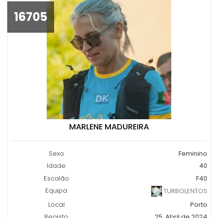
16705
MARLENE MADUREIRA
Sexo
Feminino
Idade
40
Escalão
F40
Equipa
TURBOLENTOS
Local
Porto
Registo
25, Abril de 2024