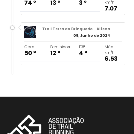
74 º
13 º
3 º
km/h
7.07
Trail Terra do Brinquedo - Alfena
09, Junho de 2024
Geral
Femininos
F35
Méd.
50 º
12 º
4 º
km/h
6.53