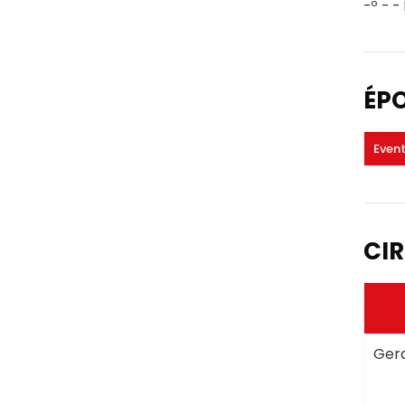
-º - -
ÉP
Even
CIR
Gera