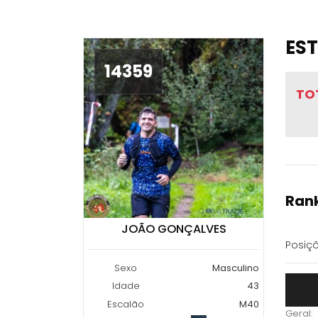
EST
14359
TO
Rank
JOÃO GONÇALVES
Posiçõ
Sexo
Masculino
Idade
43
Escalão
M40
Geral: