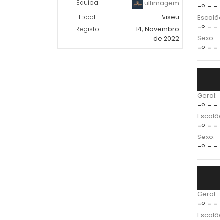
Equipa
ultimagem
-º - -
Local
Viseu
Escalã
-º - -
Registo
14, Novembro
Sexo:
de 2022
-º - -
Geral:
-º - -
Escalã
-º - -
Sexo:
-º - -
Geral:
-º - -
Escalã