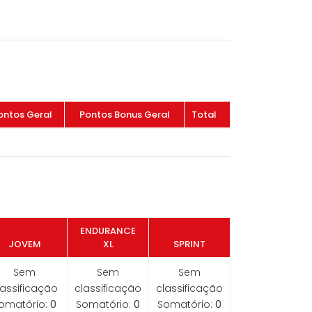
ontos Geral
Pontos Bonus Geral
Total
ENDURANCE
JOVEM
XL
SPRINT
Sem
Sem
Sem
lassificação
classificação
classificação
omatório:
0
Somatório:
0
Somatório:
0