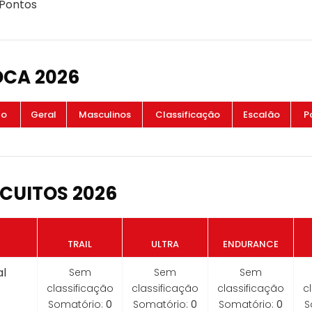
 Pontos
OCA 2026
to
Geral
Masculinos
Classificação
Escalão
P
CUITOS 2026
TRAIL
ULTRA
ENDURANCE
l
Sem
Sem
Sem
classificação
classificação
classificação
c
Somatório:
0
Somatório:
0
Somatório:
0
S