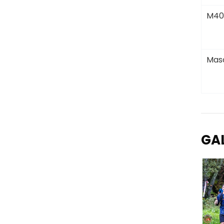
M40
Masc
GA