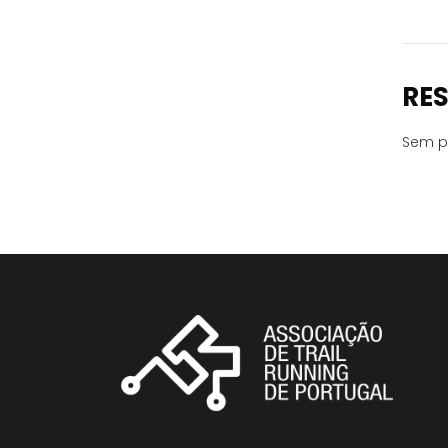
RE
Sem p