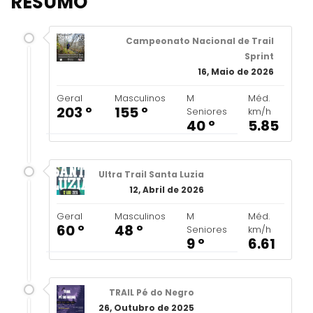
RESUMO
Campeonato Nacional de Trail
Sprint
16, Maio de 2026
Geral
Masculinos
M
Méd.
203 º
155 º
Seniores
km/h
40 º
5.85
Ultra Trail Santa Luzia
12, Abril de 2026
Geral
Masculinos
M
Méd.
60 º
48 º
Seniores
km/h
9 º
6.61
TRAIL Pé do Negro
26, Outubro de 2025