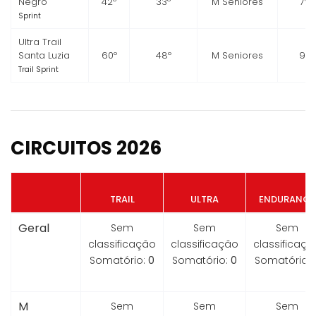
Negro
42º
33º
M Seniores
7º
Sprint
Ultra Trail
Santa Luzia
60º
48º
M Seniores
9º
Trail Sprint
CIRCUITOS 2026
TRAIL
ULTRA
ENDURANCE
Geral
Sem
Sem
Sem
classificação
classificação
classificaçã
Somatório:
0
Somatório:
0
Somatório:
M
Sem
Sem
Sem