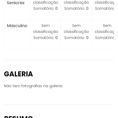
Seniores
classificação
classificação
classificaçã
Somatório:
0
Somatório:
0
Somatório:
Masculino
Sem
Sem
Sem
classificação
classificação
classificaçã
Somatório:
0
Somatório:
0
Somatório:
GALERIA
Não tem fotografias na galeria