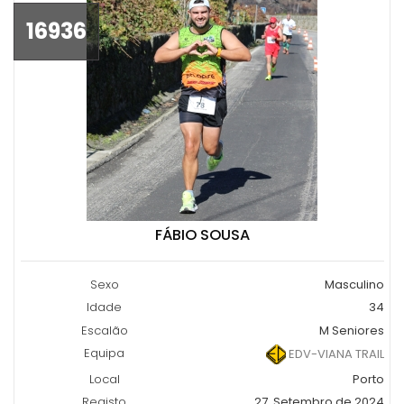
16936
FÁBIO SOUSA
Sexo
Masculino
Idade
34
Escalão
M Seniores
Equipa
EDV-VIANA TRAIL
Local
Porto
Registo
27, Setembro de 2024