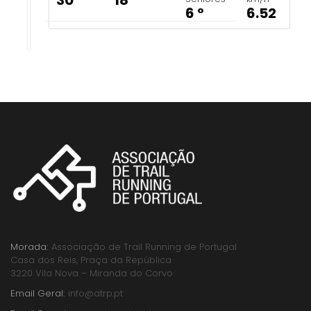
30 º
18 º
6 º
6.52
Morada:
Associação de Trail Running de Portugal
Casa dos Reis, Praça da República
3220 Vila Nova – Miranda do Corvo
Email Geral:
info@atrp.pt