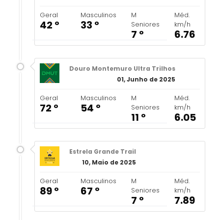
Geral
Masculinos
M
Méd.
42 º
33 º
Seniores
km/h
7 º
6.76
Douro Montemuro Ultra Trilhos
01, Junho de 2025
Geral
Masculinos
M
Méd.
72 º
54 º
Seniores
km/h
11 º
6.05
Estrela Grande Trail
10, Maio de 2025
Geral
Masculinos
M
Méd.
89 º
67 º
Seniores
km/h
7 º
7.89