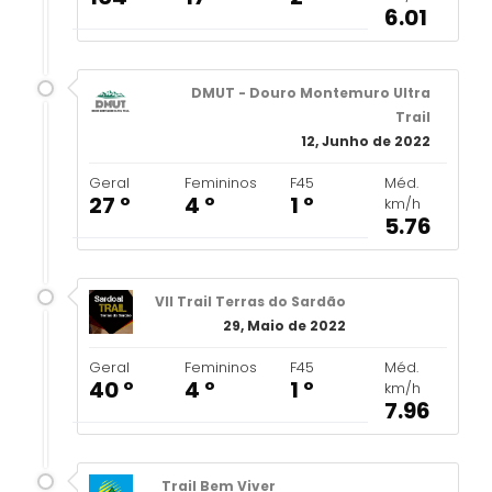
6.01
DMUT - Douro Montemuro Ultra
Trail
12, Junho de 2022
Geral
Femininos
F45
Méd.
27 º
4 º
1 º
km/h
5.76
VII Trail Terras do Sardão
29, Maio de 2022
Geral
Femininos
F45
Méd.
40 º
4 º
1 º
km/h
7.96
Trail Bem Viver