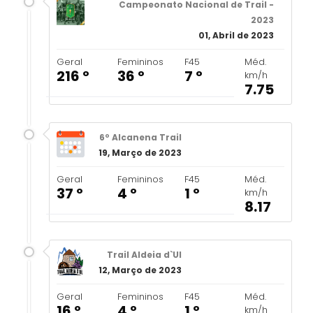
Campeonato Nacional de Trail -
2023
01, Abril de 2023
Geral
Femininos
F45
Méd.
216 º
36 º
7 º
km/h
7.75
6º Alcanena Trail
19, Março de 2023
Geral
Femininos
F45
Méd.
37 º
4 º
1 º
km/h
8.17
Trail Aldeia d`Ul
12, Março de 2023
Geral
Femininos
F45
Méd.
16 º
4 º
1 º
km/h