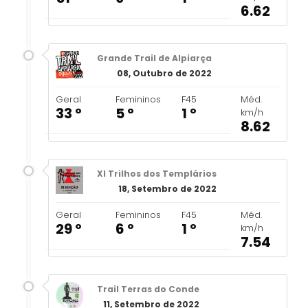
6.62
Grande Trail de Alpiarça
08, Outubro de 2022
Geral
Femininos
F45
Méd.
33 º
5 º
1 º
km/h
8.62
XI Trilhos dos Templários
18, Setembro de 2022
Geral
Femininos
F45
Méd.
29 º
6 º
1 º
km/h
7.54
Trail Terras do Conde
11, Setembro de 2022