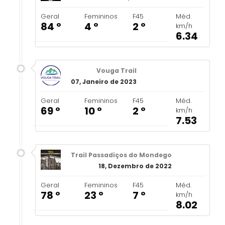
Geral
Femininos
F45
Méd.
84 º
4 º
2 º
km/h
6.34
Vouga Trail
07, Janeiro de 2023
Geral
Femininos
F45
Méd.
69 º
10 º
2 º
km/h
7.53
Trail Passadiços do Mondego
18, Dezembro de 2022
Geral
Femininos
F45
Méd.
78 º
23 º
7 º
km/h
8.02