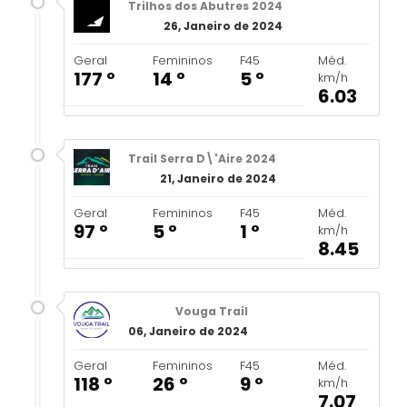
Trilhos dos Abutres 2024
26, Janeiro de 2024
Geral
Femininos
F45
Méd.
177 º
14 º
5 º
km/h
6.03
Trail Serra D\'Aire 2024
21, Janeiro de 2024
Geral
Femininos
F45
Méd.
97 º
5 º
1 º
km/h
8.45
Vouga Trail
06, Janeiro de 2024
Geral
Femininos
F45
Méd.
118 º
26 º
9 º
km/h
7.07