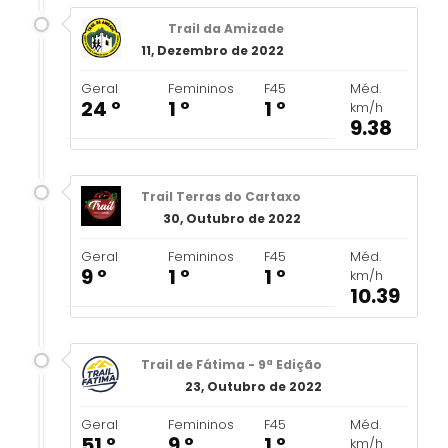
Trail da Amizade
11, Dezembro de 2022
Geral
Femininos
F45
Méd.
24 º
1 º
1 º
km/h
9.38
Trail Terras do Cartaxo
30, Outubro de 2022
Geral
Femininos
F45
Méd.
9 º
1 º
1 º
km/h
10.39
Trail de Fátima - 9ª Edição
23, Outubro de 2022
Geral
Femininos
F45
Méd.
51 º
9 º
1 º
km/h