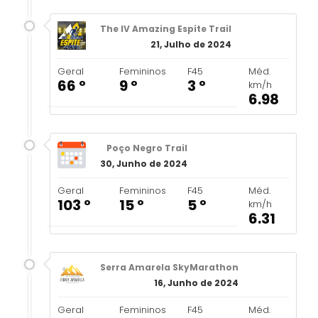
The IV Amazing Espite Trail
21, Julho de 2024
Geral
Femininos
F45
Méd.
66 º
9 º
3 º
km/h
6.98
Poço Negro Trail
30, Junho de 2024
Geral
Femininos
F45
Méd.
103 º
15 º
5 º
km/h
6.31
Serra Amarela SkyMarathon
16, Junho de 2024
Geral
Femininos
F45
Méd.