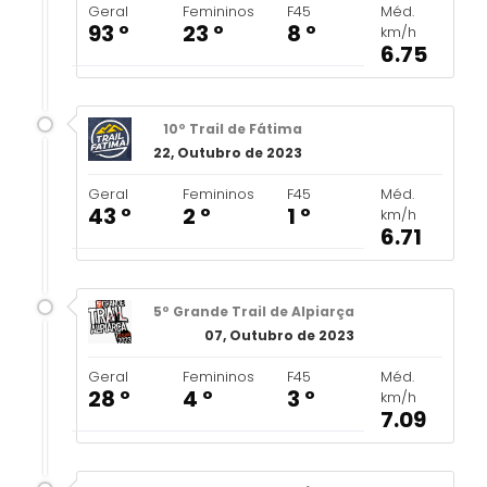
Geral
Femininos
F45
Méd.
93 º
23 º
8 º
km/h
6.75
10º Trail de Fátima
22, Outubro de 2023
Geral
Femininos
F45
Méd.
43 º
2 º
1 º
km/h
6.71
5º Grande Trail de Alpiarça
07, Outubro de 2023
Geral
Femininos
F45
Méd.
28 º
4 º
3 º
km/h
7.09