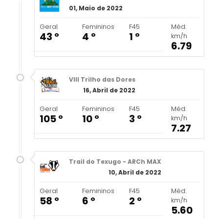
01, Maio de 2022
Geral
Femininos
F45
Méd.
43 º
4 º
1 º
km/h
6.79
VIII Trilho das Dores
16, Abril de 2022
Geral
Femininos
F45
Méd.
105 º
10 º
3 º
km/h
7.27
Trail do Texugo - ARCh MAX
10, Abril de 2022
Geral
Femininos
F45
Méd.
58 º
6 º
2 º
km/h
5.60