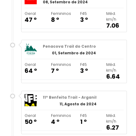
08, Setembro de 2024
Geral
Femininos
F45
Méd.
47 º
8 º
3 º
km/h
7.06
Penacova Trail do Centro
01, Setembro de 2024
Geral
Femininos
F45
Méd.
64 º
7 º
3 º
km/h
6.64
11º Benfeita Trail - Arganil
11, Agosto de 2024
Geral
Femininos
F45
Méd.
50 º
4 º
1 º
km/h
6.27