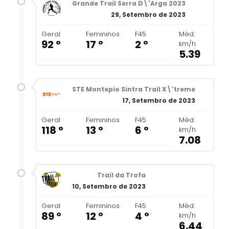
Grande Trail Serra D\'Arga 2023
29, Setembro de 2023
Geral
Femininos
F45
Méd.
92 º
17 º
2 º
km/h
5.39
STE Montepio Sintra Trail X\'treme
17, Setembro de 2023
Geral
Femininos
F45
Méd.
118 º
13 º
6 º
km/h
7.08
Trail da Trofa
10, Setembro de 2023
Geral
Femininos
F45
Méd.
89 º
12 º
4 º
km/h
6.44