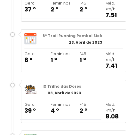
Geral
Femininos
F45
Méd.
37 º
2 º
2 º
km/h
7.51
8º Trail Running Pombal Sicó
23, Abril de 2023
Geral
Femininos
F45
Méd.
8 º
1 º
1 º
km/h
7.41
IX Trilho das Dores
08, Abril de 2023
Geral
Femininos
F45
Méd.
39 º
4 º
2 º
km/h
8.08