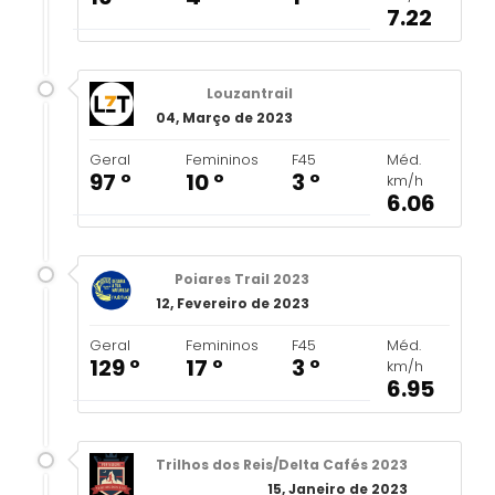
7.22
Louzantrail
04, Março de 2023
Geral
Femininos
F45
Méd.
97 º
10 º
3 º
km/h
6.06
Poiares Trail 2023
12, Fevereiro de 2023
Geral
Femininos
F45
Méd.
129 º
17 º
3 º
km/h
6.95
Trilhos dos Reis/Delta Cafés 2023
15, Janeiro de 2023