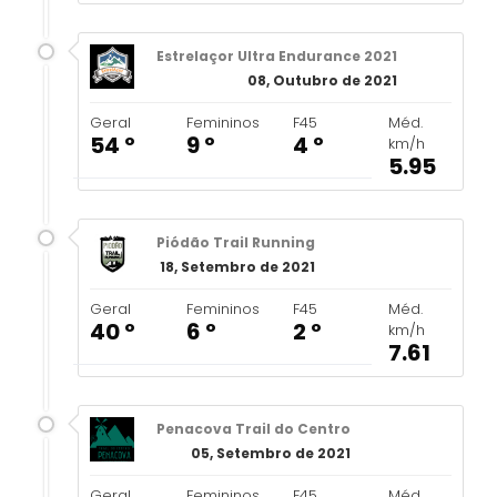
Estrelaçor Ultra Endurance 2021
08, Outubro de 2021
Geral
Femininos
F45
Méd.
54 º
9 º
4 º
km/h
5.95
Piódão Trail Running
18, Setembro de 2021
Geral
Femininos
F45
Méd.
40 º
6 º
2 º
km/h
7.61
Penacova Trail do Centro
05, Setembro de 2021
Geral
Femininos
F45
Méd.