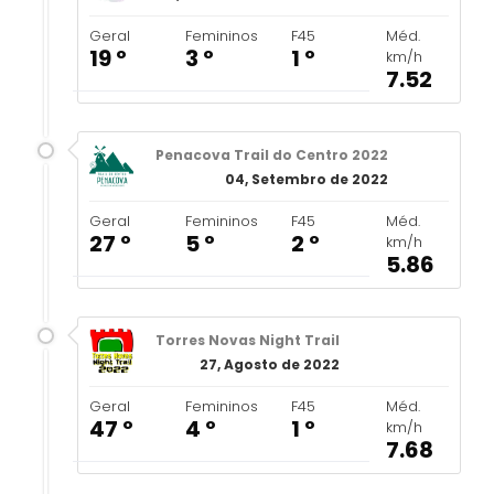
Geral
Femininos
F45
Méd.
19 º
3 º
1 º
km/h
7.52
Penacova Trail do Centro 2022
04, Setembro de 2022
Geral
Femininos
F45
Méd.
27 º
5 º
2 º
km/h
5.86
Torres Novas Night Trail
27, Agosto de 2022
Geral
Femininos
F45
Méd.
47 º
4 º
1 º
km/h
7.68