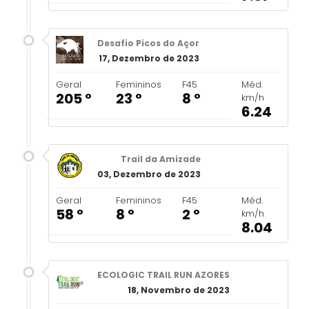
Desafio Picos do Açor
17, Dezembro de 2023
Geral
Femininos
F45
Méd.
205 º
23 º
8 º
km/h
6.24
Trail da Amizade
03, Dezembro de 2023
Geral
Femininos
F45
Méd.
58 º
8 º
2 º
km/h
8.04
ECOLOGIC TRAIL RUN AZORES
18, Novembro de 2023