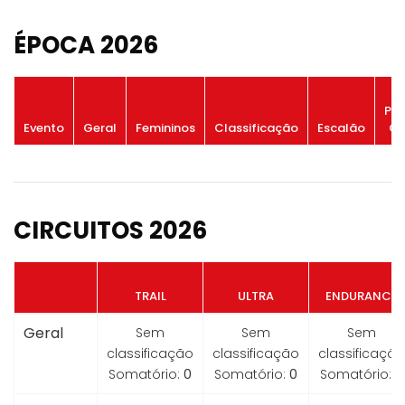
ÉPOCA 2026
Po
Evento
Geral
Femininos
Classificação
Escalão
Ge
CIRCUITOS 2026
TRAIL
ULTRA
ENDURANCE
Geral
Sem
Sem
Sem
classificação
classificação
classificação
Somatório:
0
Somatório:
0
Somatório:
0