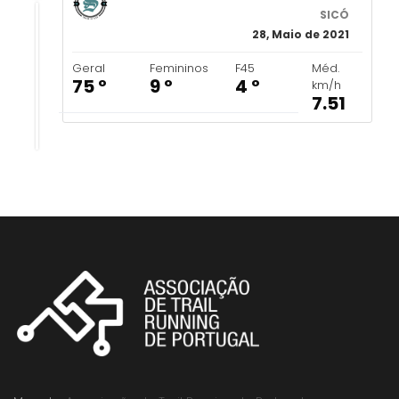
SICÓ
28, Maio de 2021
Geral
Femininos
F45
Méd.
75 º
9 º
4 º
km/h
7.51