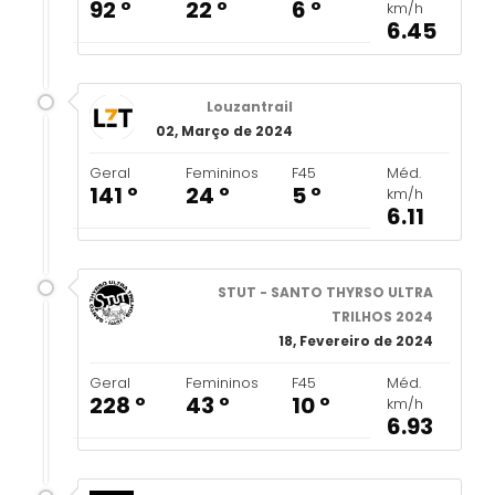
92 º
22 º
6 º
km/h
6.45
Louzantrail
02, Março de 2024
Geral
Femininos
F45
Méd.
141 º
24 º
5 º
km/h
6.11
STUT - SANTO THYRSO ULTRA
TRILHOS 2024
18, Fevereiro de 2024
Geral
Femininos
F45
Méd.
228 º
43 º
10 º
km/h
6.93