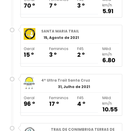
70 º
7 º
3 º
km/h
5.91
SANTA MARIA TRAIL
15, Agosto de 2021
Geral
Femininos
F45
Méd.
15 º
3 º
2 º
km/h
6.80
4º Ultra Trail Santa Cruz
31, Julho de 2021
Geral
Femininos
F45
Méd.
96 º
17 º
4 º
km/h
10.55
TRAIL DE CONIMBRIGA TERRAS DE