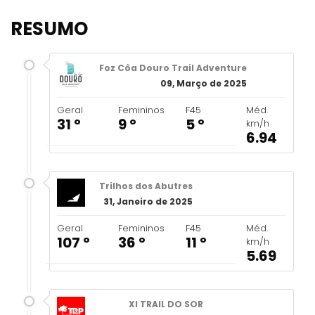
RESUMO
Foz Côa Douro Trail Adventure
09, Março de 2025
Geral
Femininos
F45
Méd.
31 º
9 º
5 º
km/h
6.94
Trilhos dos Abutres
31, Janeiro de 2025
Geral
Femininos
F45
Méd.
107 º
36 º
11 º
km/h
5.69
XI TRAIL DO SOR