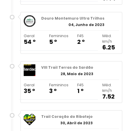
Douro Montemuro Ultra Trilhos
04, Junho de 2023
Geral
Femininos
F45
Méd.
54 º
5 º
2 º
km/h
6.25
VIII Trail Terras do Sardão
28, Maio de 2023
Geral
Femininos
F45
Méd.
35 º
3 º
1 º
km/h
7.52
Trail Coração do Ribatejo
30, Abril de 2023