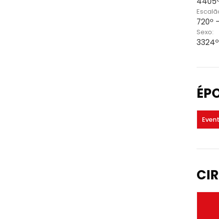
4405º
Escalã
720º 
Sexo:
3324º
ÉP
Even
CIR