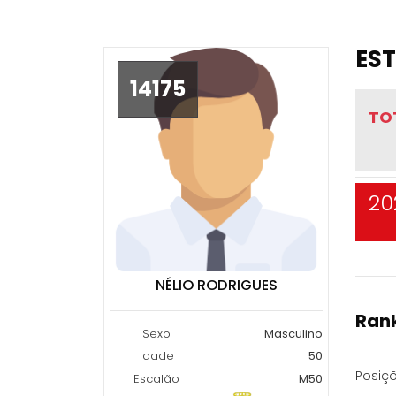
EST
14175
TO
20
NÉLIO RODRIGUES
Rank
Sexo
Masculino
Idade
50
Posiçõ
Escalão
M50