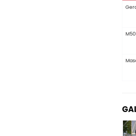
Gera
M50
Masc
GA