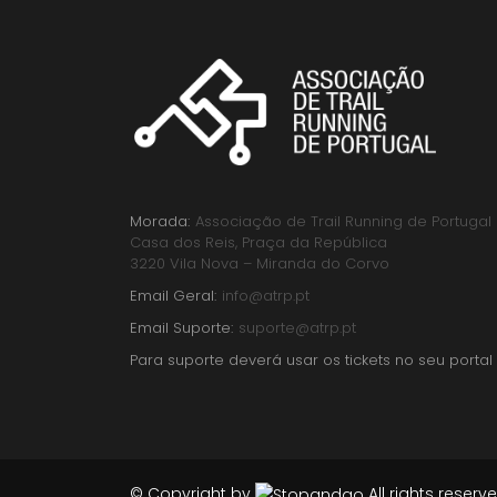
Morada:
Associação de Trail Running de Portugal
Casa dos Reis, Praça da República
3220 Vila Nova – Miranda do Corvo
Email Geral:
info@atrp.pt
Email Suporte:
suporte@atrp.pt
Para suporte deverá usar os tickets no seu portal
© Copyright by
All rights reserve