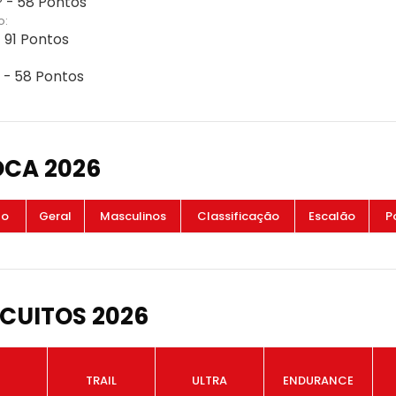
 - 58 Pontos
o:
- 91 Pontos
 - 58 Pontos
OCA 2026
to
Geral
Masculinos
Classificação
Escalão
P
CUITOS 2026
TRAIL
ULTRA
ENDURANCE