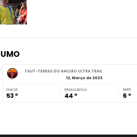
SUMO
TAUT-TERRAS DO ANCIÃO ULTRA TRAIL
12, Março de 2023
Geral
Masculinos
M45
53 º
44 º
6 º