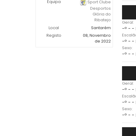
Equipa
Sport Clube
Desportos
Glória do
Ribatejo
Geral:
Local
Santarém
-º - -
Escalã
Registo
08, Novembro
-º - -
de 2022
Sexo:
-º - -
Geral:
-º - -
Escalã
-º - -
Sexo:
-º - -